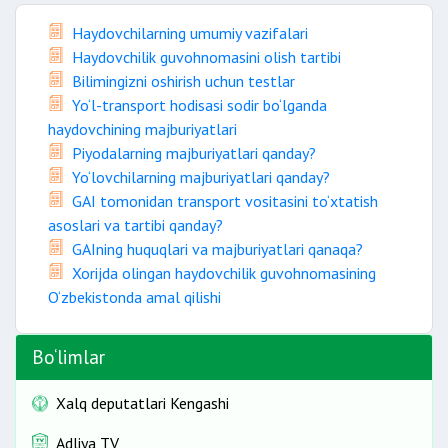
Haydovchilarning umumiy vazifalari
Haydovchilik guvohnomasini olish tartibi
Bilimingizni oshirish uchun testlar
Yo‘l-transport hodisasi sodir bo‘lganda
haydovchining majburiyatlari
Piyodalarning majburiyatlari qanday?
Yo‘lovchilarning majburiyatlari qanday?
GAI tomonidan transport vositasini to‘xtatish
asoslari va tartibi qanday?
GAIning huquqlari va majburiyatlari qanaqa?
Xorijda olingan haydovchilik guvohnomasining
O‘zbekistonda amal qilishi
Bo‘limlar
Xalq deputatlari Kengashi
Adliya TV