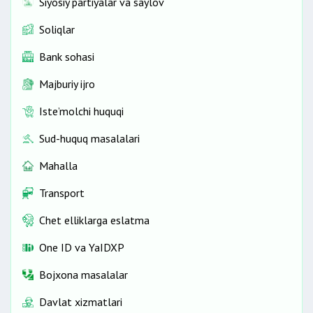
Siyosiy partiyalar va saylov
Soliqlar
Bank sohasi
Majburiy ijro
Iste’molchi huquqi
Sud-huquq masalalari
Mahalla
Transport
Chet elliklarga eslatma
One ID vа YaIDXP
Bojxona masalalar
Davlat xizmatlari