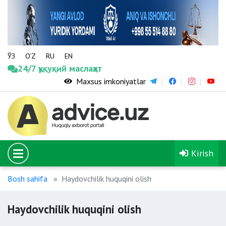
ЎЗ
O‘Z
RU
EN
24/7 ҳуқуқий маслаҳат
Maxsus imkoniyatlar
Kirish
Bosh sahifa
Haydovchilik huquqini olish
Haydovchilik huquqini olish