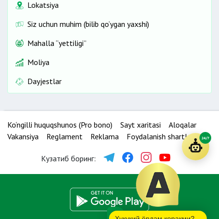
Lokatsiya
Siz uchun muhim (bilib qo‘ygan yaxshi)
Mahalla “yettiligi”
Moliya
Dayjestlar
Ko‘ngilli huquqshunos (Pro bono)
Sayt xaritasi
Aloqalar
Vakansiya
Reglament
Reklama
Foydalanish shartlari
24/7
Кузатиб боринг:
Ҳуқуқий ёрдам керакми?