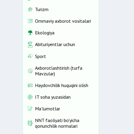
Turizm
Ommaviy axborot vositalari
Ekologiya
Abituriyentlar uchun
Sport
Axborotlashtirish (turfa
Mavzular)
Haydovchilik huquqini olish
IT soha yuzasidan
Ma’lumotlar
NNT faoliyati bo'yicha
qonunchilik normalari