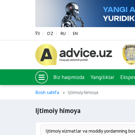
ЎЗ
O‘Z
RU
EN
Biz haqimizda
Yangiliklar
Eksper
Bosh sahifa
Ijtimoiy himoya
Ijtimoiy himoya
Ijtimoiy xizmatlar va moddiy yordamning bos