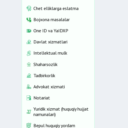
Chet elliklarga eslatma
Bojxona masalalar
One ID vа YaIDXP
Davlat xizmatlari
Intellektual mulk
Shaharsozlik
Tadbirkorlik
Advokat xizmati
Notariat
Yuridik xizmat (huquqiy hujjat
namunalari)
Bepul huquqiy yordam