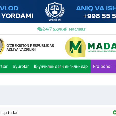
24/7 ҳуқуқий маслаҳат
tlar
Byurolar
Қонунчиликдаги янгиликлар
Pro bono
hqa turlari