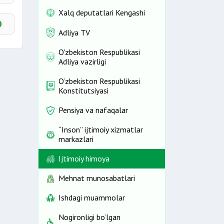
Xalq deputatlari Kengashi
Adliya TV
O'zbekiston Respublikasi
Adliya vazirligi
O‘zbekiston Respublikasi
Konstitutsiyasi
Pensiya va nafaqalar
“Inson” ijtimoiy xizmatlar
markazlari
Ijtimoiy himoya
Mehnat munosabatlari
Ishdagi muammolar
Nogironligi bo‘lgan