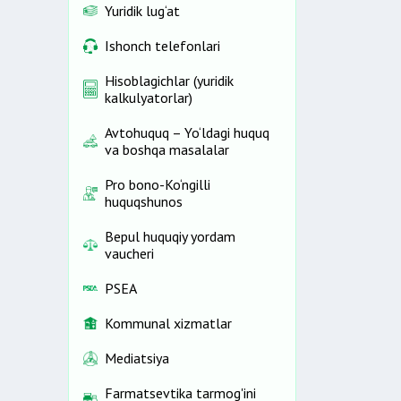
Yuridik lug‘at
Ishonch telefonlari
Hisoblagichlar (yuridik
kalkulyatorlar)
Avtohuquq – Yo‘ldagi huquq
va boshqa masalalar
Pro bono-Ko‘ngilli
huquqshunos
Bepul huquqiy yordam
vaucheri
PSEA
Kommunal xizmatlar
Mediatsiya
Farmatsevtika tarmog'ini