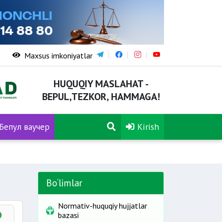
Maxsus imkoniyatlar
HUQUQIY MASLAHAT -
BEPUL,TEZKOR, HAMMAGA!
Бепул ваучер
Kirish
Bo‘limlar
Normativ-huquqiy hujjatlar
bazasi