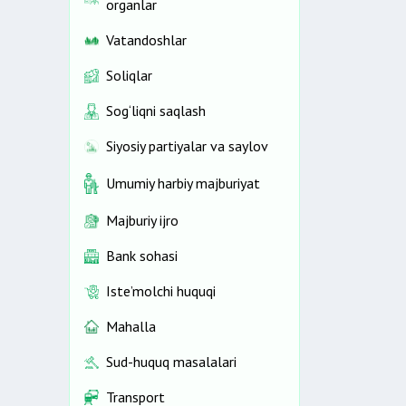
organlar
Vatandoshlar
Soliqlar
Sog‘liqni saqlash
Siyosiy partiyalar va saylov
Umumiy harbiy majburiyat
Majburiy ijro
Bank sohasi
Iste’molchi huquqi
Mahalla
Sud-huquq masalalari
Transport