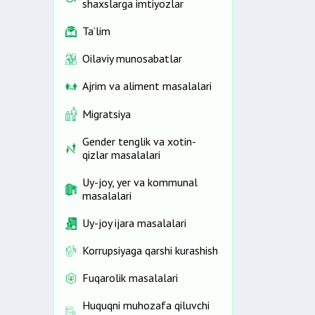
shaxslarga imtiyozlar
Ta’lim
Oilaviy munosabatlar
Ajrim va aliment masalalari
Migratsiya
Gender tenglik va xotin-
qizlar masalalari
Uy-joy, yer va kommunal
masalalari
Uy-joy ijara masalalari
Korrupsiyaga qarshi kurashish
Fuqarolik masalalari
Huquqni muhozafa qiluvchi