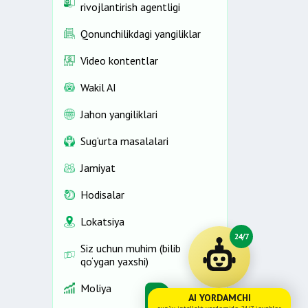
rivojlantirish agentligi
Qonunchilikdagi yangiliklar
Video kontentlar
Wakil AI
Jahon yangiliklari
Sug‘urta masalalari
Jamiyat
Hodisalar
Lokatsiya
24/7
Siz uchun muhim (bilib
qo‘ygan yaxshi)
Moliya
AI YORDAMCHI