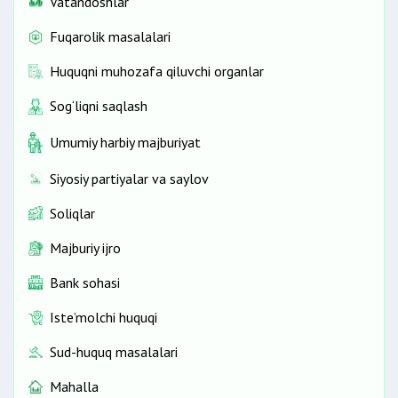
Vatandoshlar
Fuqarolik masalalari
Huquqni muhozafa qiluvchi organlar
Sog‘liqni saqlash
Umumiy harbiy majburiyat
Siyosiy partiyalar va saylov
Soliqlar
Majburiy ijro
Bank sohasi
Iste’molchi huquqi
Sud-huquq masalalari
Mahalla