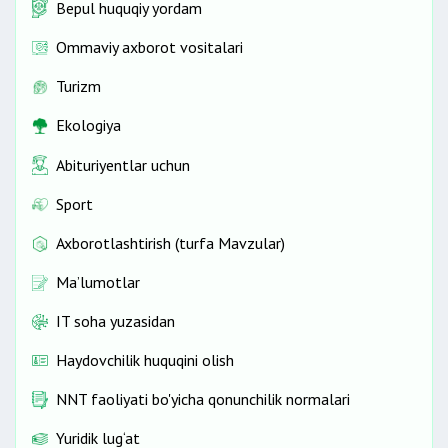
Bepul huquqiy yordam
Ommaviy axborot vositalari
Turizm
Ekologiya
Abituriyentlar uchun
Sport
Axborotlashtirish (turfa Mavzular)
Ma’lumotlar
IT soha yuzasidan
Haydovchilik huquqini olish
NNT faoliyati bo'yicha qonunchilik normalari
Yuridik lug‘at