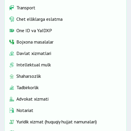
Transport
Chet elliklarga eslatma
One ID vа YaIDXP
Bojxona masalalar
Davlat xizmatlari
Intellektual mulk
Shaharsozlik
Tadbirkorlik
Advokat xizmati
Notariat
Yuridik xizmat (huquqiy hujjat namunalari)