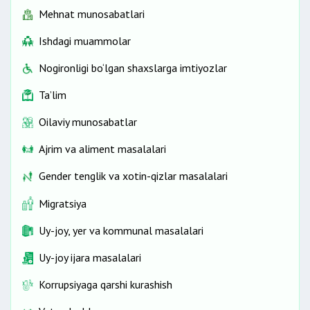
Mehnat munosabatlari
Ishdagi muammolar
Nogironligi bo‘lgan shaxslarga imtiyozlar
Ta’lim
Oilaviy munosabatlar
Ajrim va aliment masalalari
Gender tenglik va xotin-qizlar masalalari
Migratsiya
Uy-joy, yer va kommunal masalalari
Uy-joy ijara masalalari
Korrupsiyaga qarshi kurashish