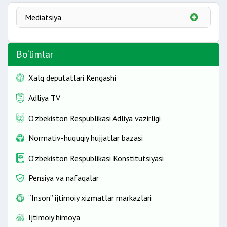
Mediatsiya
Mediator
Bo‘limlar
Mediatsiya va uning afzalliklari
Mediatsiyaga oid kelishuvlar va haq to‘lash
Xalq deputatlari Kengashi
Mediatsiyani amalga oshirish shartlari va muddati
Mediatsiya jarayonidagi huquqlar va cheklovlar
Adliya TV
Mediatsiya fuqarolarning qaysi sohalardagi
munosabatlarini tartibga solishga xizmat qiladi?
O'zbekiston Respublikasi Adliya vazirligi
Qaysi holatlarda mediatsiyani qo‘llash tugatiladi?
Normativ-huquqiy hujjatlar bazasi
O‘zbekiston Respublikasi Konstitutsiyasi
Pensiya va nafaqalar
“Inson” ijtimoiy xizmatlar markazlari
Ijtimoiy himoya