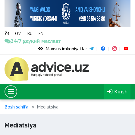
ЎЗ
O‘Z
RU
EN
24/7 ҳуқуқий маслаҳат
Maxsus imkoniyatlar
Kirish
Bosh sahifa
Mediatsiya
Mediatsiya