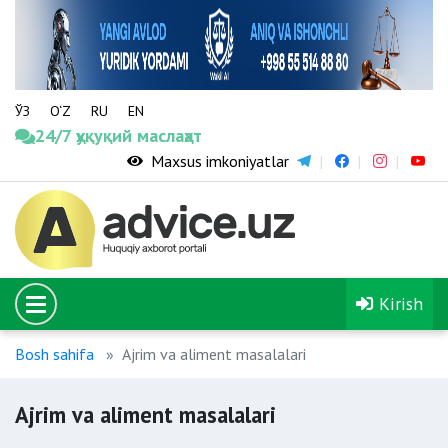
ЎЗ
O‘Z
RU
EN
24/7 ҳуқуқий маслаҳат
Maxsus imkoniyatlar
Kirish
Bosh sahifa
Ajrim va aliment masalalari
Ajrim va aliment masalalari