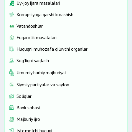
Uy-joy ijara masalalari
Korrupsiyaga qarshi kurashish
Vatandoshlar
Fuqarolik masalalari
Huquqni muhozafa qiluvchi organlar
Sog‘liqni saqlash
Umumiy harbiy majburiyat
Siyosiy partiyalar va saylov
Soliqlar
Bank sohasi
Majburiy ijro
Iste’molchi huquqi