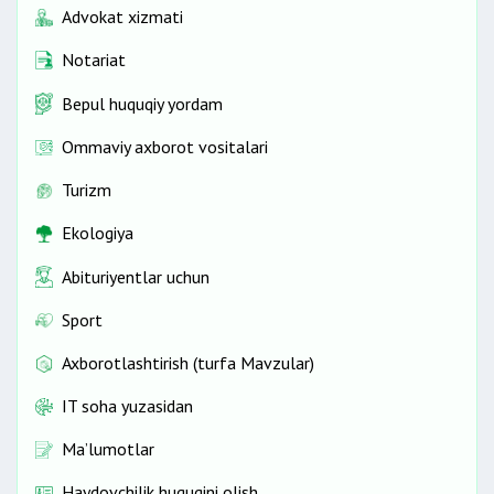
Advokat xizmati
Notariat
Bepul huquqiy yordam
Ommaviy axborot vositalari
Turizm
Ekologiya
Abituriyentlar uchun
Sport
Axborotlashtirish (turfa Mavzular)
IT soha yuzasidan
Ma’lumotlar
Haydovchilik huquqini olish