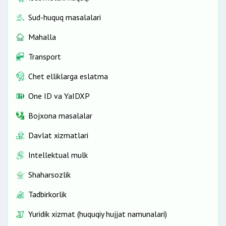
Sud-huquq masalalari
Mahalla
Transport
Chet elliklarga eslatma
One ID vа YaIDXP
Bojxona masalalar
Davlat xizmatlari
Intellektual mulk
Shaharsozlik
Tadbirkorlik
Yuridik xizmat (huquqiy hujjat namunalari)