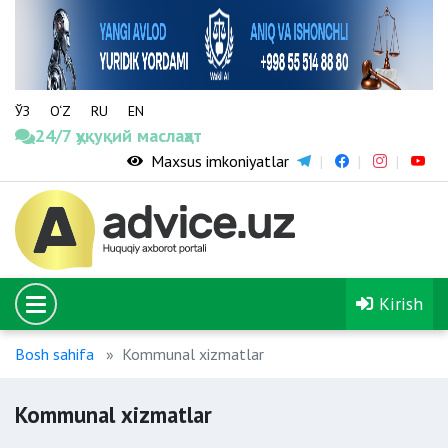
ЎЗ
O‘Z
RU
EN
24/7 ҳуқуқий маслаҳат
Maxsus imkoniyatlar
Kirish
Bosh sahifa
Kommunal xizmatlar
Kommunal xizmatlar