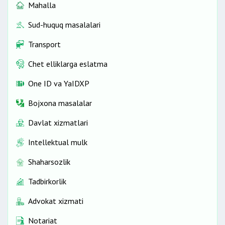
Mahalla
Sud-huquq masalalari
Transport
Chet elliklarga eslatma
One ID vа YaIDXP
Bojxona masalalar
Davlat xizmatlari
Intellektual mulk
Shaharsozlik
Tadbirkorlik
Advokat xizmati
Notariat