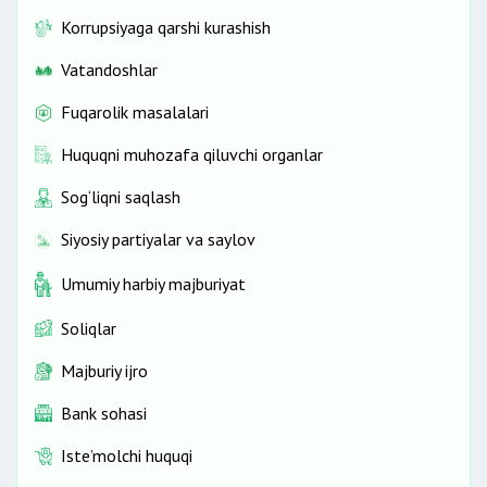
Chiqindini olib chiqish davriyligi
Korrupsiyaga qarshi kurashish
Maishiy chiqindilar
Vatandoshlar
Ichimlik suviga oid masalalar
Kommunal to‘lovlar
Fuqarolik masalalari
Uy-joy kommunal xizmatlarini to‘lash uchun
kompensatsiya pul to‘lovlari
Huquqni muhozafa qiluvchi organlar
Ayrim fuqarolarga elektr energiyasi va tabiiy gaz
Sog‘liqni saqlash
uchun kompensatsiya beriladi
Gaz va elektr energiyasi uchun kompensatsiya
Siyosiy partiyalar va saylov
Umumiy harbiy majburiyat
Soliqlar
Majburiy ijro
Bank sohasi
Iste’molchi huquqi