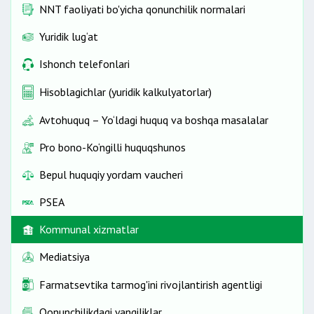
NNT faoliyati bo'yicha qonunchilik normalari
Yuridik lug‘at
Ishonch telefonlari
Hisoblagichlar (yuridik kalkulyatorlar)
Avtohuquq – Yo‘ldagi huquq va boshqa masalalar
Pro bono-Ko‘ngilli huquqshunos
Bepul huquqiy yordam vaucheri
PSEA
Kommunal xizmatlar
Mediatsiya
Farmatsevtika tarmog'ini rivojlantirish agentligi
Qonunchilikdagi yangiliklar