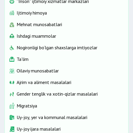
“Inson” ijtimoiy xizmatlar markazlari
Elektr ta’minoti
Elektr energiyasiga oid masalalar
Ijtimoiy himoya
Iste’molchilarni elektr bilan ta’minlash
Mehnat munosabatlari
Elektr energiyasini behuda sarflash javobgarlikka
sabab bo‘ladi
Ishdagi muammolar
Elektr uchun to‘lovni amalga oshirish
Nogironligi bo‘lgan shaxslarga imtiyozlar
Issiqlik ta’minoti
Ta’lim
Shartnoma tuzish
Issiqlik ta’minoti me’yorlari
Oilaviy munosabatlar
Issiq suvni hisobga olish pribori
Ajrim va aliment masalalari
Issiqlik ta’minoti va issiq suv
Taraflarning huquq va majburiyatlari
Gender tenglik va xotin-qizlar masalalari
Xizmatlar uchun haq to‘lash
Migratsiya
Qattiq maishiy chiqindilar
Uy-joy, yer va kommunal masalalari
Maishiy chiqindi sohasida xizmat ko‘rsatish
Taraflarning huquq va majburiyatlari
Uy-joy ijara masalalari