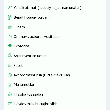
Yuridik xizmat (huquqiy hujjat namunalari)
Bepul huquqiy yordam
Turizm
Ommaviy axborot vositalari
Ekologiya
Abituriyentlar uchun
Sport
Axborotlashtirish (turfa Mavzular)
Ma’lumotlar
IT soha yuzasidan
Haydovchilik huquqini olish