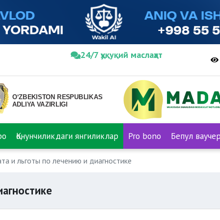
24/7 ҳуқуқий маслаҳат
ро
Қонунчиликдаги янгиликлар
Pro bono
Бепул вауче
та и льготы по лечению и диагностике
иагностике