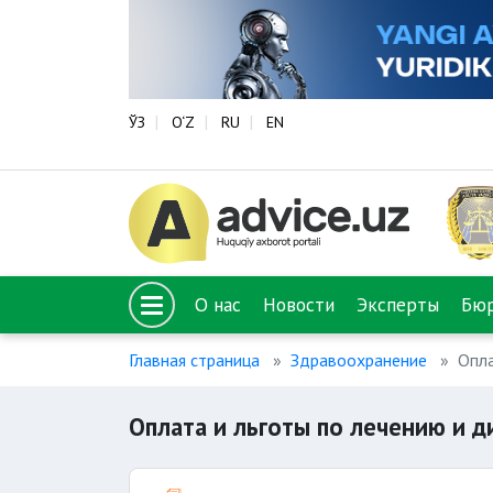
ЎЗ
O‘Z
RU
EN
О нас
Новости
Эксперты
Бю
Главная страница
Здравоохранение
Опла
Оплата и льготы по лечению и д