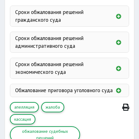
Сроки обжалования решений
гражданского суда
определения
20 дней
Сроки обжалования решений
просьбу
6
административного суда
перечень
месяцев
20 дней;
Сроки обжалования решений
1
экономического суда
месяца
1 месяца
Обжалование приговора уголовного суда
10
апелляция
жалоба
суток
1 месяца
кассация
обжалование судебных
решений