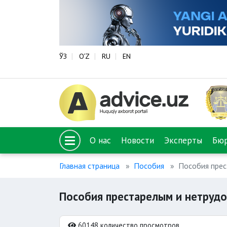
ЎЗ
O‘Z
RU
EN
О нас
Новости
Эксперты
Бю
Главная страница
Пособия
Пособия прес
Пособия престарелым и нетруд
60148 количество просмотров