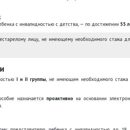
;
бенка с инвалидностью с детства, — по достижении
55 л
естарелому лицу, не имеющему необходимого стажа дл
ти
дностью
I и II группы
, не имеющим необходимого стажа
особие назначается
проактивно
на основании электро
.
ному представителю ребенка с инвалидностью до 18 