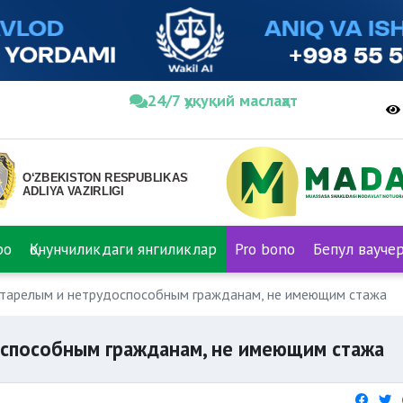
24/7 ҳуқуқий маслаҳат
ро
Қонунчиликдаги янгиликлар
Pro bono
Бепул вауче
тарелым и нетрудоспособным гражданам, не имеющим стажа
оспособным гражданам, не имеющим стажа