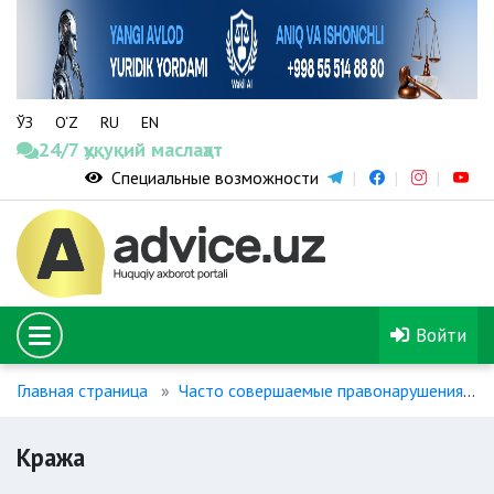
ЎЗ
O‘Z
RU
EN
24/7 ҳуқуқий маслаҳат
Специальные возможности
Войти
Главная страница
Часто совершаемые правонарушения
Кража