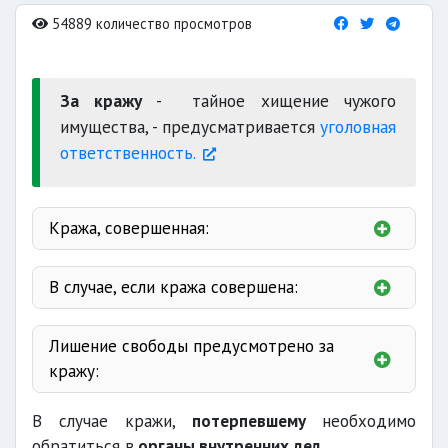
54889 количество просмотров
За кражу
- тайное хищение чужого
имущества, - предусматривается
уголовная
ответственность.
Кража, совершенная:
В случае, если кража совершена:
опасным рецидивистом
значительном
Лишение свободы предусмотрено за
предварительному
кражу:
крупном
особо крупном
В случае кражи,
потерпевшему
необходимо
особо опасным рецидивистом
наказывается
наказывается
обратиться в
органы внутренних дел.