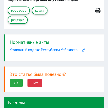
организованной группой
наказывается
воровство
кража
рецедив
Нормативные акты
Уголовный кодекс Республики Узбекистан.
Это статья была полезной?
Да
Нет
Разделы