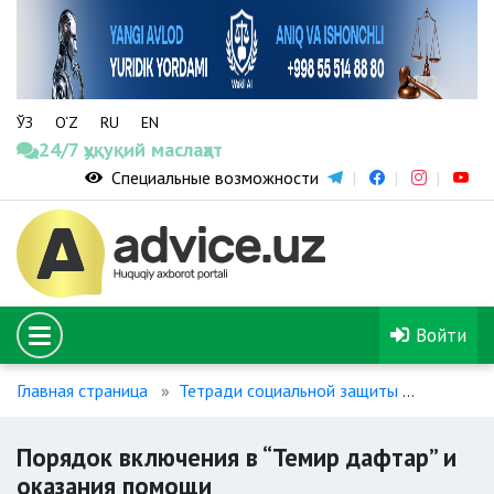
ЎЗ
O‘Z
RU
EN
24/7 ҳуқуқий маслаҳат
Специальные возможности
Войти
Главная страница
Тетради социальной защиты
Порядок
Порядок включения в “Темир дафтар” и
оказания помощи