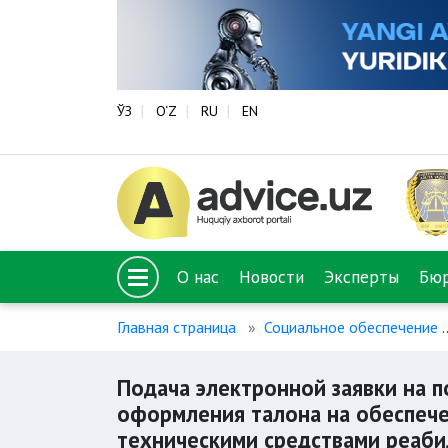
ЎЗ
O‘Z
RU
EN
О нас
Новости
Эксперты
Бю
Главная страница
Социальное обеспечение
Подача электронной заявки на 
оформления талона на обеспече
техническими средствами реаби