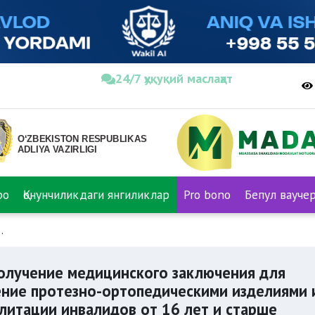
24/7 ҳуқуқий маслаҳат
ро
Қонунчиликдаги янгиликлар
Pro bono
Бепул вауче
Подача электронной заявки на получение медицинского зак
получение медицинского заключения для
ние протезно-ортопедическими изделиями 
литации инвалидов от 16 лет и старше