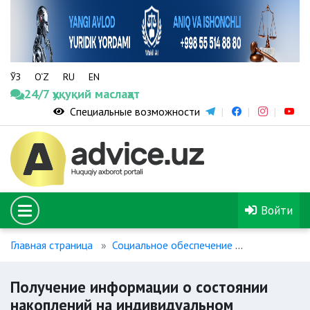
ЎЗ
O‘Z
RU
EN
24/7 ҳуқуқий маслаҳат
Специальные возможности
Войти
Главная страница
Социальное обеспечение
Получение 
Получение информации о состоянии
накоплений на индивидуальном