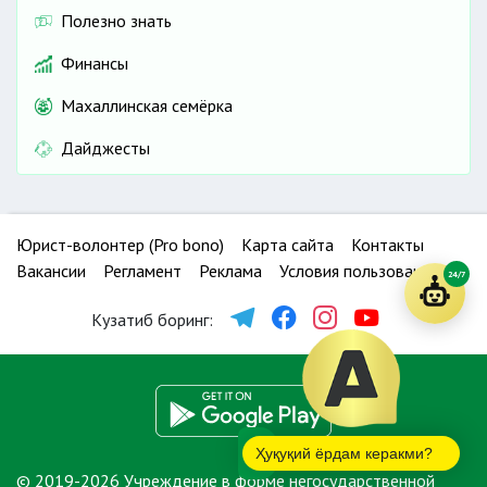
Полезно знать
Финансы
Махаллинская семёрка
Дайджесты
Юрист-волонтер (Pro bono)
Карта сайта
Контакты
Вакансии
Регламент
Реклама
Условия пользования
24/7
Кузатиб боринг:
Ҳуқуқий ёрдам керакми?
© 2019-2026 Учреждение в форме негосударственной