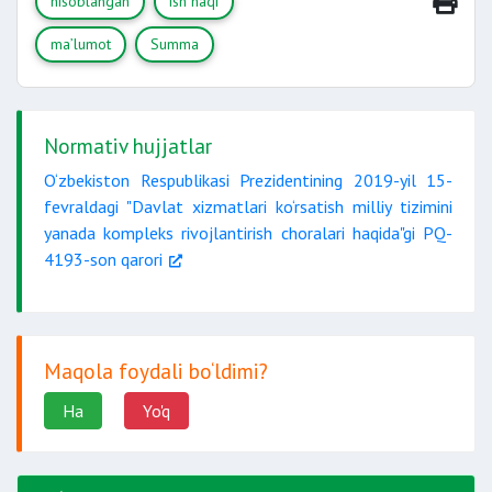
hisoblangan
ish haqi
ma’lumot
Summa
Normativ hujjatlar
O‘zbekiston Respublikasi Prezidentining 2019-yil 15-
fevraldagi "Davlat xizmatlari ko‘rsatish milliy tizimini
yanada kompleks rivojlantirish choralari haqida"gi PQ-
4193-son qarori
Maqola foydali bo‘ldimi?
Ha
Yo'q