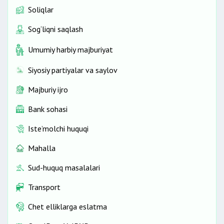
Soliqlar
Sog‘liqni saqlash
Umumiy harbiy majburiyat
Siyosiy partiyalar va saylov
Majburiy ijro
Bank sohasi
Iste’molchi huquqi
Mahalla
Sud-huquq masalalari
Transport
Chet elliklarga eslatma