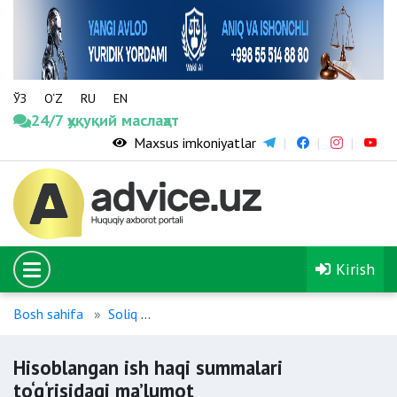
ЎЗ
O‘Z
RU
EN
24/7 ҳуқуқий маслаҳат
Maxsus imkoniyatlar
Kirish
Bosh sahifa
Soliq
Hisoblangan ish haqi summalari to‘g‘ris
Hisoblangan ish haqi summalari
to‘g‘risidagi ma’lumot