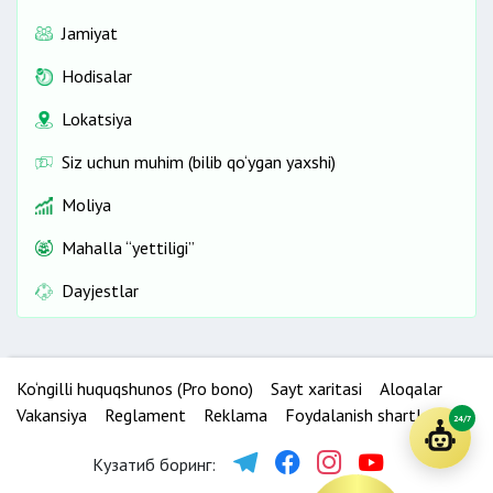
Jamiyat
Hodisalar
Lokatsiya
Siz uchun muhim (bilib qo‘ygan yaxshi)
Moliya
Mahalla “yettiligi”
Dayjestlar
Ko‘ngilli huquqshunos (Pro bono)
Sayt xaritasi
Aloqalar
Vakansiya
Reglament
Reklama
Foydalanish shartlari
24/7
Кузатиб боринг: