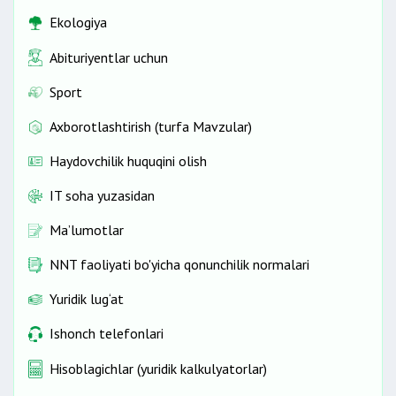
Ekologiya
Abituriyentlar uchun
Sport
Axborotlashtirish (turfa Mavzular)
Haydovchilik huquqini olish
IT soha yuzasidan
Ma’lumotlar
NNT faoliyati bo'yicha qonunchilik normalari
Yuridik lug‘at
Ishonch telefonlari
Hisoblagichlar (yuridik kalkulyatorlar)