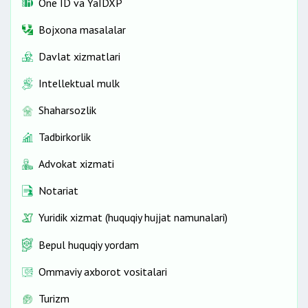
One ID vа YaIDXP
Bojxona masalalar
Davlat xizmatlari
Intellektual mulk
Shaharsozlik
Tadbirkorlik
Advokat xizmati
Notariat
Yuridik xizmat (huquqiy hujjat namunalari)
Bepul huquqiy yordam
Ommaviy axborot vositalari
Turizm