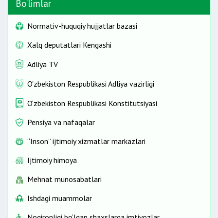
Bo‘limlar
Normativ-huquqiy hujjatlar bazasi
Xalq deputatlari Kengashi
Adliya TV
O'zbekiston Respublikasi Adliya vazirligi
O‘zbekiston Respublikasi Konstitutsiyasi
Pensiya va nafaqalar
“Inson” ijtimoiy xizmatlar markazlari
Ijtimoiy himoya
Mehnat munosabatlari
Ishdagi muammolar
Nogironligi bo‘lgan shaxslarga imtiyozlar