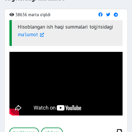
38636 marta o'qildi
Hisoblangan ish haqi summalari to‘g‘risidagi
ma’lumot