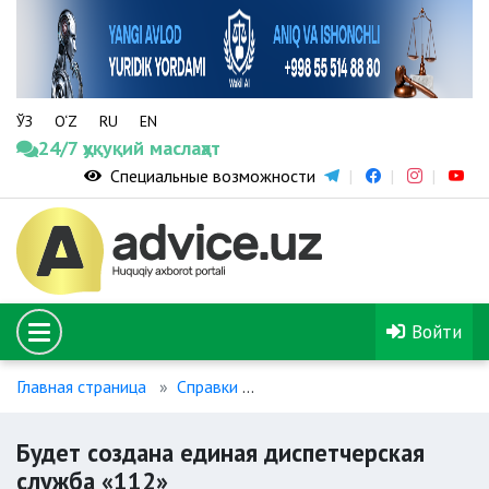
ЎЗ
O‘Z
RU
EN
24/7 ҳуқуқий маслаҳат
Специальные возможности
Войти
Главная страница
Справки
Будет создана единая диспе
Будет создана единая диспетчерская
служба «112»