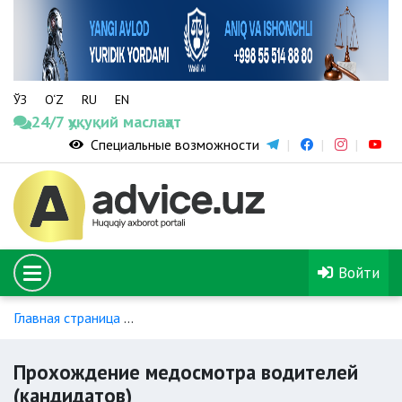
ЎЗ
O‘Z
RU
EN
24/7 ҳуқуқий маслаҳат
Специальные возможности
Войти
Главная страница
Обучение и получение водительского уд
Прохождение медосмотра водителей
(кандидатов)