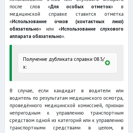
после слов «
Для особых отметок
» в
кардиолог;
медицинской справке ставится отметка
травматолог-ортопед;
«
Использование очков (контактных линз)
обязательно
» или «
Использование слухового
хирург;
аппарата обязательно
».
невропатолог (невролог);
офтальмолог.
Получение дубликата справки 083/
х:
ЭКГ (для лиц в возрасте 55 лет и
старше).
В случае, если кандидат в водители или
водитель по результатам медицинского осмотра,
проведённого медицинской комиссией, признан
непригодным к управлению транспортным
средством одной из категорий или к управлению
транспортными средствами в целом, в