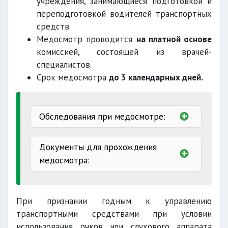
учреждения, занимающиеся подготовкой и
переподготовкой водителей транспортных
средств.
Медосмотр проводится
на платной основе
комиссией, состоящей из врачей-
специалистов.
Срок медосмотра
до 3 календарных дней.
Обследования при медосмотре:
флюорографическое обследование;
Документы для прохождения
RW кровь (анализ на сифилис);
медосмотра:
терапевт;
нарколог;
При признании годным к управлению
транспортными средствами при условии
психиатр;
использования очков или слухового аппарата