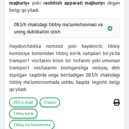
majburiy»
yoki
«eshitish apparati majburiy»
degan
belgi qo‘yiladi.
EKG
083/h shakldagi tibbiy ma’lumotnomasi va
uning dublikatini olish
flyuorografik
qo‘shimcha
Haydovchilikka nomzod yoki haydovchi tibbiy
ravishda
muddatgacha
komissiya tomonidan tibbiy ko‘rik natijalari bo‘yicha
o‘tishlari talab etilmaydi
transport vositasini biron bir toifasini yoki umuman
transport vositalarini boshqarishga noloyiq deb
topilgan taqdirda unga beriladigan 083/h shakldagi
tibbiy ma’lumotnomada ushbu haqida tegishli belgi
qo‘yiladi.
083/x-shakl
O‘qitish
Tibbiy ko‘rik
Tibbiy ma’lumotnoma