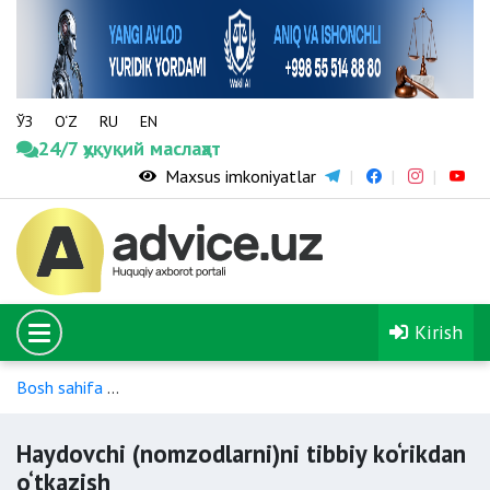
ЎЗ
O‘Z
RU
EN
24/7 ҳуқуқий маслаҳат
Maxsus imkoniyatlar
Kirish
Bosh sahifa
Haydovchilarni tayyorlash va haydovchilik guvoh
Haydovchi (nomzodlarni)ni tibbiy ko‘rikdan
o‘tkazish