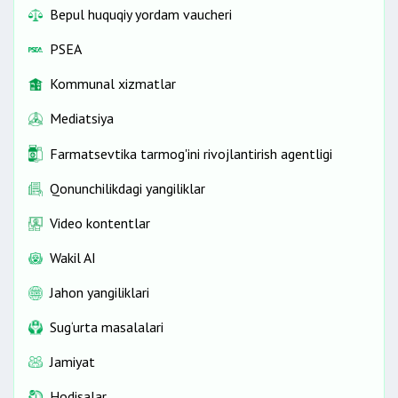
Bepul huquqiy yordam vaucheri
PSEA
Kommunal xizmatlar
Mediatsiya
Farmatsevtika tarmog'ini rivojlantirish agentligi
Qonunchilikdagi yangiliklar
Video kontentlar
Wakil AI
Jahon yangiliklari
Sug‘urta masalalari
Jamiyat
Hodisalar