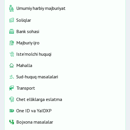
Umumiy harbiy majburiyat
Soliqlar
Bank sohasi
Majburiy ijro
Iste’molchi huquqi
Mahalla
Sud-huquq masalalari
Transport
Chet elliklarga eslatma
One ID vа YaIDXP
Bojxona masalalar