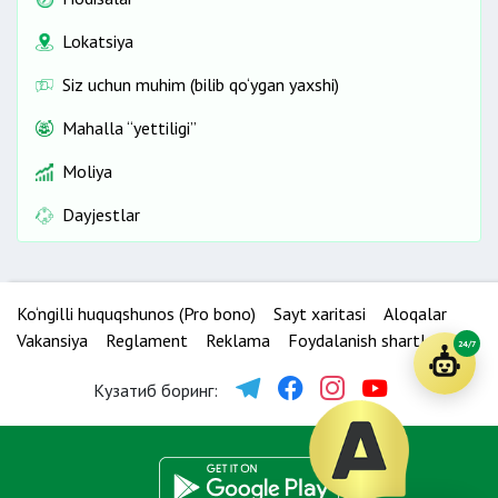
Lokatsiya
Siz uchun muhim (bilib qo‘ygan yaxshi)
Mahalla “yettiligi”
Moliya
Dayjestlar
Ko‘ngilli huquqshunos (Pro bono)
Sayt xaritasi
Aloqalar
Vakansiya
Reglament
Reklama
Foydalanish shartlari
24/7
Кузатиб боринг: