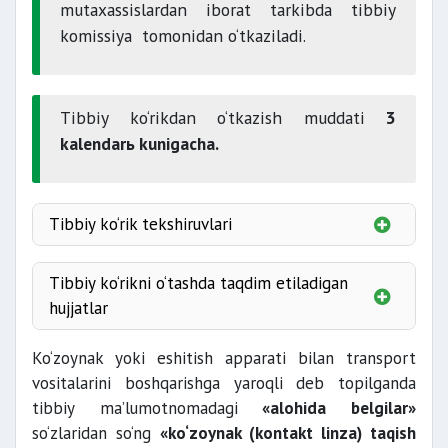
mutaxassislardan iborat tarkibda tibbiy
komissiya tomonidan o‘tkaziladi.
Tibbiy ko‘rikdan o‘tkazish muddati
3
kalendarь kunigacha.
Tibbiy ko‘rik tekshiruvlari
Tibbiy ko‘rikni o‘tashda taqdim etiladigan
hujjatlar
Ko‘zoynak yoki eshitish apparati bilan transport
vositalarini boshqarishga yaroqli deb topilganda
tibbiy ma’lumotnomadagi
«alohida belgilar»
so‘zlaridan so‘ng
«ko‘zoynak (kontakt linza) taqish