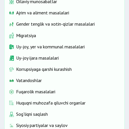
Oilaviy munosabatlar
Ajrim va aliment masalalari
Gender tenglik va xotin-qizlar masalalari
Migratsiya
Uy-joy, yer va kommunal masalalari
Uy-joy ijara masalalari
Korrupsiyaga qarshi kurashish
Vatandoshlar
Fuqarolik masalalari
Huquqni muhozafa qiluvchi organlar
Sog‘liqni saqlash
Siyosiy partiyalar va saylov