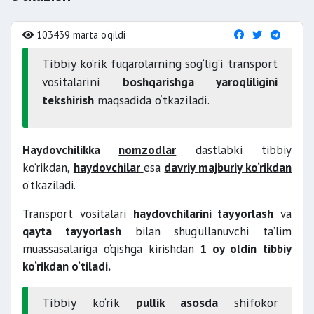
103439 marta o'qildi
Tibbiy ko‘rik fuqarolarning sog‘lig‘i transport
vositalarini
boshqarishga yaroqliligini
tekshirish
maqsadida o‘tkaziladi.
Haydovchilikka
nomzodlar
dastlabki tibbiy
ko‘rikda
n,
haydovchilar
esa
davriy
majburiy
ko‘rikdan
o‘tkaziladi.
Transport vositalari
haydovchilarini tayyorlash
va
qayta tayyorlash
bilan shug‘ullanuvchi ta’lim
muassasalariga o‘qishga kirishdan
1 oy oldin
tibbiy
ko‘rikdan o‘tiladi.
Tibbiy ko‘rik
pullik asosda
shifokor