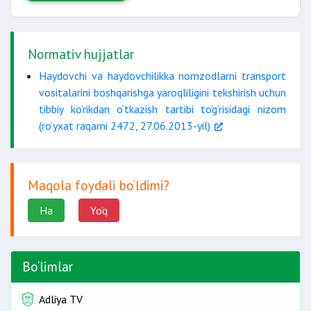
Normativ hujjatlar
Haydovchi va haydovchilikka nomzodlarni transport
vositalarini boshqarishga yaroqliligini tekshirish uchun
tibbiy ko‘rikdan o‘tkazish tartibi to‘g‘risidagi nizom
(ro‘yxat raqami 2472, 27.06.2013-yil)
Maqola foydali bo‘ldimi?
Ha
Yo'q
Bo‘limlar
Adliya TV