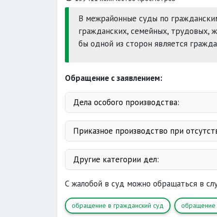
В межрайонные суды по граждански
гражданских, семейных, трудовых, 
бы одной из сторон является гражда
Обращение с заявлением:
Дела особого производства:
установление фактов, имеющих 
Приказное производство при отсутств
родственных
усыновление
основано
безвестно 
письменно
Другие категории дел:
от
ограниченн
задол
психиатри
трет
С жалобой в суд можно обращаться в сл
усыновления
али
обращение в гражданский суд
обращение 