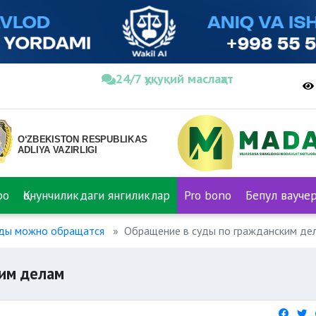
24/7 ҳуқуқий маслаҳат
ро
Қонунчиликдаги янгиликлар
Pro bono
Бепул вауче
суды можно обращатся
Обращение в суды по гражданским де
им делам