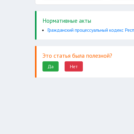
несовершеннолетнего
возникающих
бесхо
Нормативные акты
восстановление
Гражданский процессуальный кодекс Респ
обязате
случая
Это статья была полезной?
владения
наследства
Да
Нет