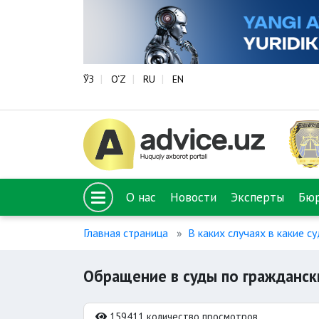
ЎЗ
O‘Z
RU
EN
О нас
Новости
Эксперты
Бю
Главная страница
В каких случаях в какие 
Обращение в суды по гражданск
159411 количество просмотров