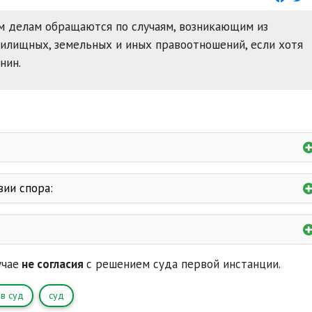
м делам обращаются по случаям, возникающим из
жилищных, земельных и иных правоотношений, если хотя
нин.
юридическое значение:
ии спора:
отсутствующим
й сделке
цовства
о дееспособным
женности
ческий
ейских судов
учае
не согласия
с решением суда первой инстанции.
ментов
исполнение решений
противотуберкулезного
в суд
суд