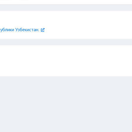
не выплаченной
зяйным;
по налогам
документам
ублики Узбекистан.
неуплаты
не совпадают с фамилией
льных взносов