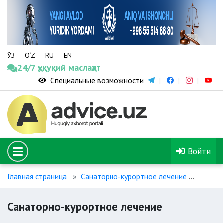
ЎЗ
O‘Z
RU
EN
24/7 ҳуқуқий маслаҳат
Специальные возможности
Войти
Главная страница
Санаторно-курортное лечение
Санат
Санаторно-курортное лечение