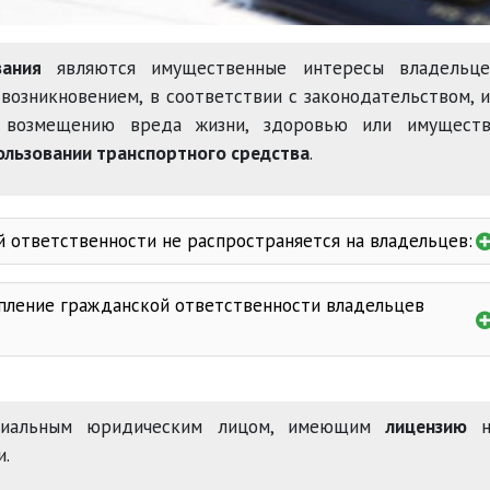
ования
являются имущественные интересы владельце
 возникновением, в соответствии с законодательством, 
о возмещению вреда жизни, здоровью или имуществ
ользовании транспортного средства
.
 ответственности не распространяется на владельцев:
упление гражданской ответственности владельцев
50 кубических сантиметров
не указанного в страх
ых Сил Республики Узбекистан
возмещению упущен
ециальным юридическим лицом, имеющим
лицензию
н
и.
в ходе соревнований