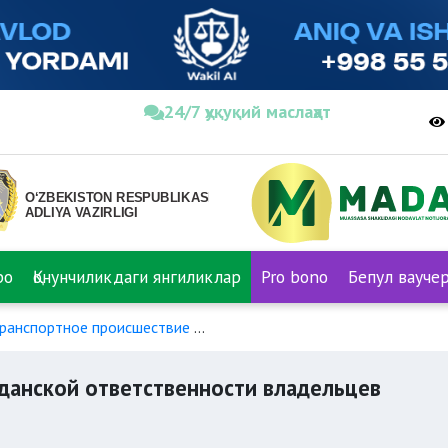
24/7 ҳуқуқий маслаҳат
ро
Қонунчиликдаги янгиликлар
Pro bono
Бепул вауче
ранспортное происшествие
Обязательное страхование граж
данской ответственности владельцев