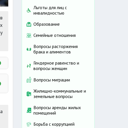
Льготы для лиц с
инвалидностью
в
Образование
их
у
Семейные отношения
Вопросы расторжения
брака и алиментов
Гендерное равенство и
вопросы женщин
Вопросы миграции
Жилищно-коммунальные и
овом
земельные вопросы
Вопросы аренды жилых
ной
а
помещений
Борьба с коррупцией