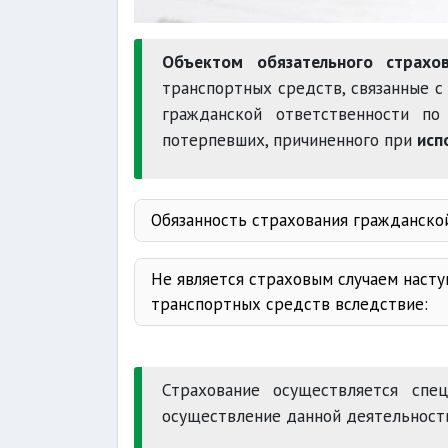
Объектом обязательного страх
транспортных средств, связанные с
гражданской ответственности п
потерпевших, причиненного при
исп
Обязанность страхования гражданской
20 километров в час
Не является страховым случаем наст
транспортных средств вследствие:
полисе
Вооруженн
причинения морального вреда
Страхование осуществляется сп
выгоды
осуществление данной деятельност