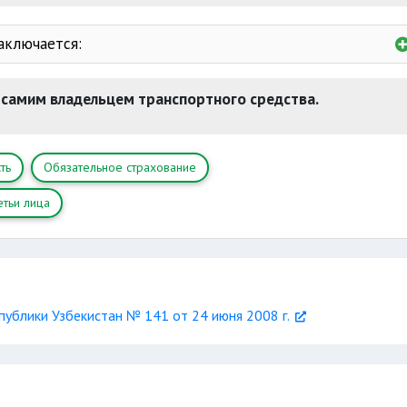
рированных в иностранных государствах
аключается:
перевозимого груза
застрахована 
рации
 самим владельцем транспортного средства.
доровью работников
я
6 месяцев
ть
Обязательное страхование
аботодателем убытков
етьи лица
ублики Узбекистан № 141 от 24 июня 2008 г.
и разгрузке
памятн