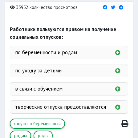
35952 количество просмотров
Работники пользуются правом на получение
социальных отпусков:
по беременности и родам
здесь
по уходу за детьми
в связи с обучением
работникам
творческие отпуска предоставляются
2 лет
без отрыва от
3 месяцев
завершения
производства
отпуск по беременности
дополнительный отпуск без сохранения
кандидатской диссертации
одного свободного дня от работы
заработной платы
родам
роды