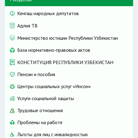
на общих основаниях
Кенгаш народных депутатов
Адлия ТВ
Министерство юстиции Республики Узбекистан
56
2 и более
База нормативно-правовых актов
70
КОНСТИТУЦИЯ РЕСПУБЛИКИ УЗБЕКИСТАН
со дня рождения ребенка
Пенсии и пособия
дополнительные отпуска
Центры социальных услуг «Инсон»
3
лет
Услуги социальной защиты
Трудовые отношения
Проблемы на работе
Льготы для лиц с инвалидностью