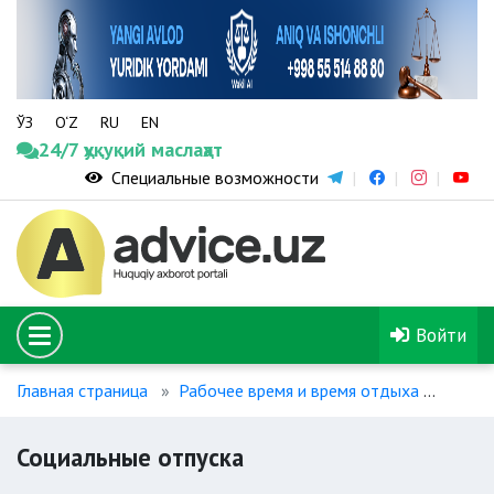
ЎЗ
O‘Z
RU
EN
24/7 ҳуқуқий маслаҳат
Специальные возможности
Войти
Главная страница
Рабочее время и время отдыха
Социа
Социальные отпуска