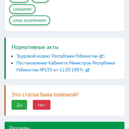
6 месяцев
рождения
10 учебных
уход за ребенком
месяцев
Нормативные акты
от
Трудовой кодекс Республики Узбекистан
;
продолжительности рабочей смены
Постановление Кабинета Министров Республики
Узбекистан №133 от 11.03.1997г.
работникам
Это статья была полезной?
материалов к дипломному проекту
Да
Нет
30
календарных дней
Разделы