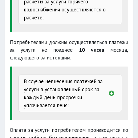
расчеты за услуги горячего
водоснабжения осуществляются в
расчете:
одного
Потребителями должны осуществляться платежи
двух
за услуги не позднее
10 числа
месяца,
следующего за истекшим.
трех
четырех
В случае невнесения платежей за
услуги в установленный срок за
каждый день просрочки
уплачивается пеня:
юридическими
лицами
0,4 процента
Оплата за услуги потребителем производится по
населением
своему выбору
без ограничения
, в том числе с