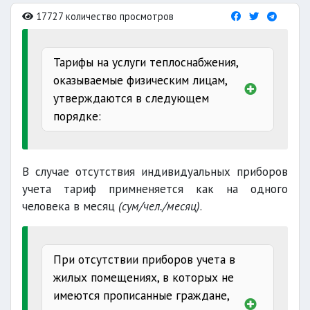
17727 количество просмотров
Тарифы на услуги теплоснабжения,
оказываемые физическим лицам,
утверждаются в следующем
порядке:
на отопление
1 кв.м
за 1 день
В случае отсутствия индивидуальных приборов
учета тариф примненяется как на одного
на горячее водоснабжение
человека в месяц
(сум/чел./месяц)
.
(сум/Гкал).
При отсутствии приборов учета в
жилых помещениях, в которых не
имеются прописанные граждане,