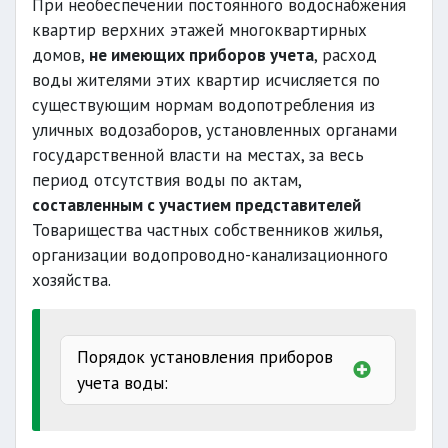
При необеспечении постоянного водоснабжения
квартир верхних этажей многоквартирных
домов,
не имеющих приборов учета
, расход
качеству
воды жителями этих квартир исчисляется по
существующим нормам водопотребления из
уличных водозаборов, установленных органами
недопоставки
государственной власти на местах, за весь
период отсутствия воды по актам,
составленным с участием представителей
ограничения
Товарищества частных собственников жилья,
организации водопроводно-канализационного
учет полученной
хозяйства.
условия
оплаты
Порядок установления приборов
учета воды:
ответственности
производится за счет