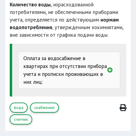
права и обязанности
Количество воды
, израсходованной
потребителями, не обеспеченными приборами
оказанные услуги
учета, определяется по действующим
нормам
водопотребления
, утвержденным хокимиятами,
вне зависимости от графика подачи воды.
30 календарных дней
принадлежащем
Оплата за водосабжение в
группы I
квартирах при отсутствии прибора
семей
учета и прописки проживающих в
производится
них лиц:
быть достигнуто
за одного человека
12 месяцев.
за двух
вода
снабжение
человек
счетчик
за 3
человек