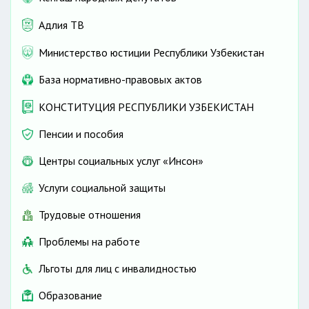
качестве
разрешение конкретных дел,
Адлия ТВ
нарушение неприкосновенности
судей;
Министерство юстиции Республики Узбекистан
предоставлением судье за счет
База нормативно-правовых актов
государства материального и
родственником
социального
обеспечения
,
КОНСТИТУЦИЯ РЕСПУБЛИКИ УЗБЕКИСТАН
соответствующего его высокому
Пенсии и пособия
статусу.
Центры социальных услуг «Инсон»
заинтересован
Услуги социальной защиты
Трудовые отношения
Проблемы на работе
родственником
Льготы для лиц с инвалидностью
Образование