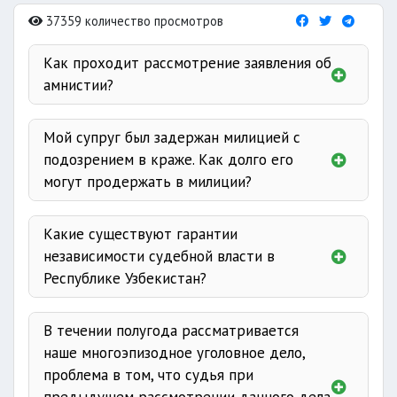
37359 количество просмотров
Как проходит рассмотрение заявления об
амнистии?
Мой супруг был задержан милицией с
Положения
подозрением в краже. Как долго его
могут продержать в милиции?
ст. 226
Какие существуют гарантии
независимости судебной власти в
не более 48 часов
Республике Узбекистан?
Судьи
независимы
, подчиняются
В течении полугода рассматривается
только закону. Какое-либо
наше многоэпизодное уголовное дело,
вмешательство в деятельность
проблема в том, что судья при
судей по отправлению правосудия