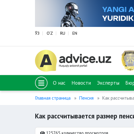
ЎЗ
O‘Z
RU
EN
О нас
Новости
Эксперты
Бю
Главная страница
Пенсия
Как рассчитыва
Как рассчитывается размер пенс
125765 количество просмотров