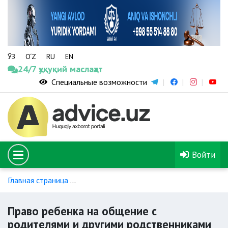
ЎЗ
O‘Z
RU
EN
24/7 ҳуқуқий маслаҳат
Специальные возможности
Войти
Главная страница
Личные имущественные и неимуществен
Право ребенка на общение с
родителями и другими родственниками