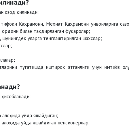
қилинади?
н озод қилинади:
ттифоқи Қаҳрамони, Меҳнат Қаҳрамони унвонларига саз
т ордени билан тақдирланган фуқаролар;
, шунингдек уларга тенглаштирилган шахслар;
хслар;
илалар;
тларини тугатишда иштирок этганлиги учун имтиёз ол
анади?
 ҳисобланади:
а алоҳида уйда яшайдиган;
н алоҳида уйда яшайдиган пенсионерлар.