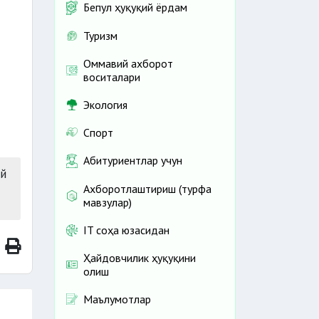
Бепул ҳуқуқий ёрдам
Туризм
Оммавий ахборот
воситалари
Экология
Спорт
Абитуриентлар учун
й
Ахборотлаштириш (турфа
мавзулар)
IT соҳа юзасидан
Ҳайдовчилик ҳуқуқини
олиш
Маълумотлар