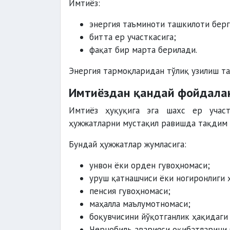
Имтиёз:
энергия таъминоти ташкилоти берг
битта ер участкасига;
фақат бир марта берилади.
Энергия тармоқларидан тўлиқ узилиш та
Имтиёздан қандай фойдала
Имтиёз ҳуқуқига эга шахс ер участ
ҳужжатларни мустақил равишда тақдим 
Бундай ҳужжатлар жумласига:
унвон ёки орден гувоҳномаси;
уруш қатнашчиси ёки ногиронлиги 
пенсия гувоҳномаси;
маҳалла маълумотномаси;
боқувчисини йўқотганлик ҳақидаги
Чернобиль аварияси оқибатларини 