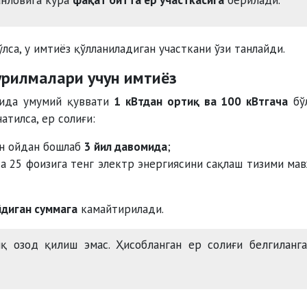
лса, у имтиёз қўлланиладиган участкани ўзи танлайди.
урилмалари учун имтиёз
сида умумий қуввати
1 кВтдан ортиқ ва 100 кВтгача
бў
атилса, ер солиғи:
н ойдан бошлаб
3 йил давомида
;
а 25 фоизига тенг электр энергиясини сақлаш тизими ма
диган суммага
камайтирилади.
қ озод қилиш эмас. Ҳисобланган ер солиғи белгиланг