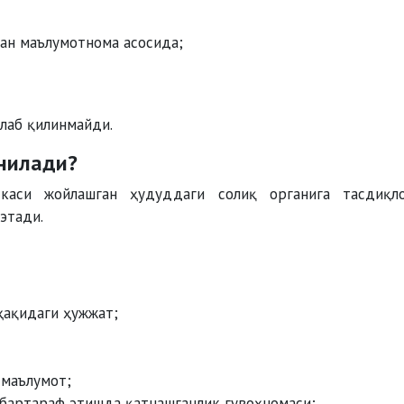
ан маълумотнома асосида;
лаб қилинмайди.
нилади?
каси жойлашган ҳудуддаги солиқ органига тасдиқл
этади.
ҳақидаги ҳужжат;
 маълумот;
бартараф этишда қатнашганлик гувоҳномаси;