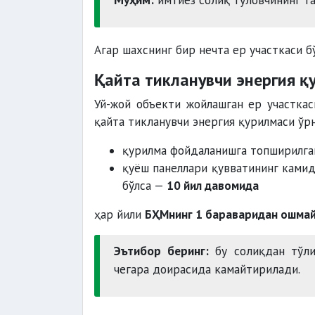
Агар шахснинг бир нечта ер участкаси бў
Қайта тикланувчи энергия қ
Уй-жой объекти жойлашган ер участка
қайта тикланувчи энергия қурилмаси ўрн
қурилма фойдаланишга топширилга
қуёш панеллари қувватининг камид
бўлса —
10 йил давомида
ҳар йили
БҲМнинг 1 бараваридан ошмай
Эътибор беринг:
бу солиқдан тўли
чегара доирасида камайтирилади.