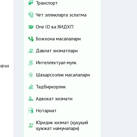
Транспорт
Чет элликларга эслатма
One ID ва ЯИДХП
Божхона масалалари
Давлат хизматлари
Интеллектуал мулк
овчи
Шаҳарсозлик масалалари
Тадбиркорлик
Адвокат хизмати
Нотариат
Юридик хизмат (ҳуқуқий
ҳужжат намуналари)