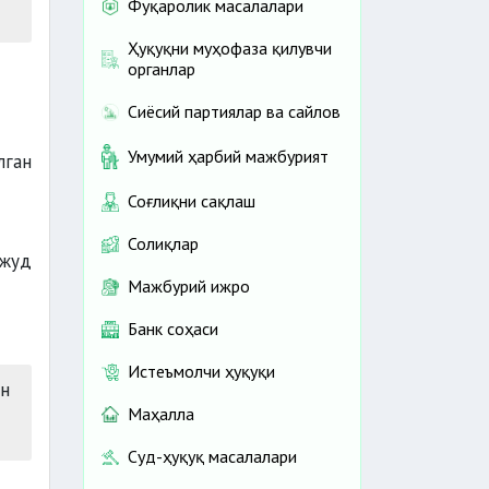
Фуқаролик масалалари
Ҳуқуқни муҳофаза қилувчи
органлар
Сиёсий партиялар ва сайлов
Умумий ҳарбий мажбурият
лган
Соғлиқни сақлаш
Солиқлар
вжуд
Мажбурий ижро
Банк соҳаси
Истеъмолчи ҳуқуқи
ан
Маҳалла
Суд-ҳуқуқ масалалари