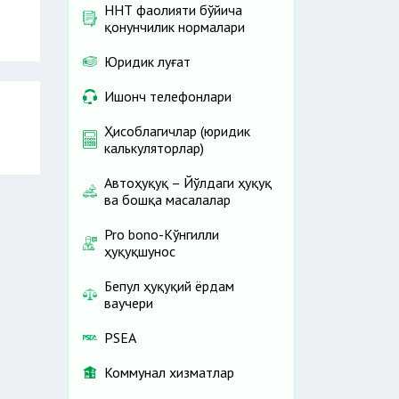
ННТ фаолияти бўйича
қонунчилик нормалари
Юридик луғат
Ишонч телефонлари
Ҳисоблагичлар (юридик
калькуляторлар)
Автоҳуқуқ – Йўлдаги ҳуқуқ
ва бошқа масалалар
Pro bono-Кўнгилли
ҳуқуқшунос
Бепул ҳуқуқий ёрдам
ваучери
PSEA
Коммунал хизматлар