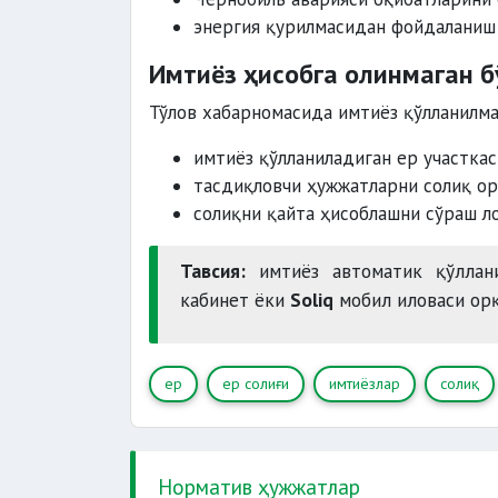
энергия қурилмасидан фойдаланиш
Имтиёз ҳисобга олинмаган б
Тўлов хабарномасида имтиёз қўлланилма
имтиёз қўлланиладиган ер участка
тасдиқловчи ҳужжатларни солиқ ор
солиқни қайта ҳисоблашни сўраш ло
Тавсия:
имтиёз автоматик қўллани
кабинет ёки
Soliq
мобил иловаси орқ
ер
ер солиғи
имтиёзлар
солиқ
Норматив ҳужжатлар