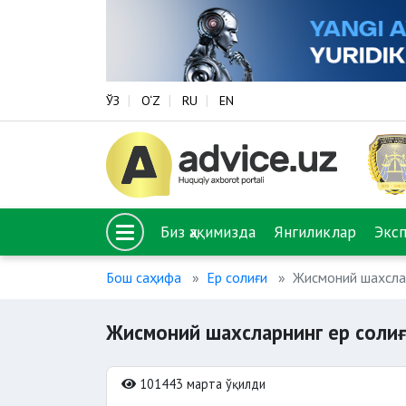
ЎЗ
O‘Z
RU
EN
Биз ҳақимизда
Янгиликлар
Экс
Бош саҳифа
Ер солиғи
Жисмоний шахслар
Жисмоний шахсларнинг ер солиғ
101443 марта ўқилди