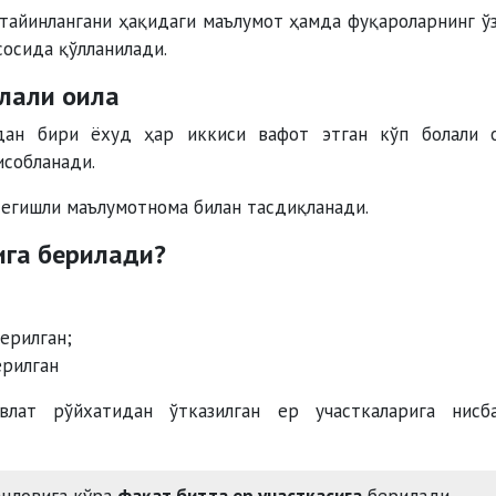
 тайинлангани ҳақидаги маълумот ҳамда фуқароларнинг ў
осида қўлланилади.
олали оила
дан бири ёхуд ҳар иккиси вафот этган кўп болали 
исобланади.
тегишли маълумотнома билан тасдиқланади.
ига берилади?
ерилган;
ерилган
влат рўйхатидан ўтказилган ер участкаларига нисб
анловига кўра
фақат битта ер участкасига
берилади.