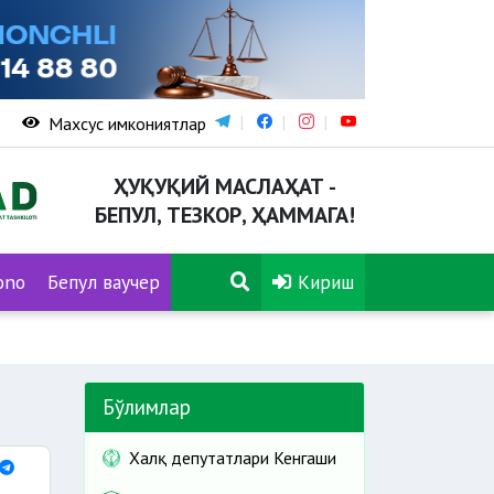
Махсус имкониятлар
ҲУҚУҚИЙ МАСЛАҲАТ -
БЕПУЛ, ТЕЗКОР, ҲАММАГА!
ono
Бепул ваучер
Кириш
Бўлимлар
Халқ депутатлари Кенгаши