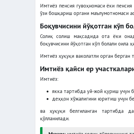
Имтиёз пенсия гувоҳномаси ёки пенсия
ўзи бошқариш органи маълумотномаси ас
Боқувчисини йўқотган кўп б
Солиқ солиш мақсадида ота ёки она
боқувчисини йўқотган кўп болали оила ҳ
Имтиёз ҳуқуқи ваколатли орган берган 
Имтиёз қайси ер участкалар
Имтиёз:
якка тартибда уй-жой қуриш учун б
деҳқон хўжалигини юритиш учун б
ва ҳуқуқи белгиланган тартибда да
қўлланилади.
Муҳим:
имтиёз солиқ тўловчининг т