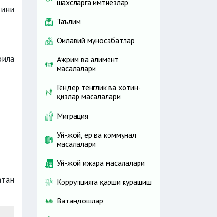
шахсларга имтиёзлар
зини
Таълим
Оилавий муносабатлар
оила
Ажрим ва алимент
масалалари
Гендер тенглик ва хотин-
қизлар масалалари
Миграция
Уй-жой, ер ва коммунал
масалалари
Уй-жой ижара масалалари
атан
Коррупцияга қарши курашиш
Ватандошлар