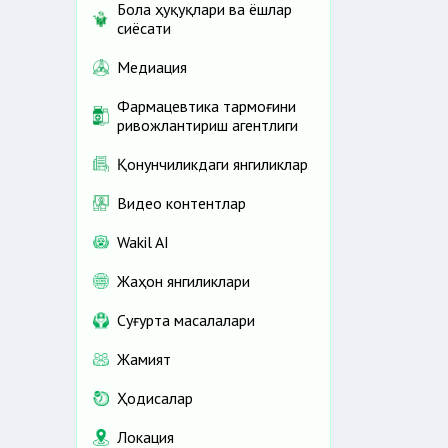
Бола ҳуқуқлари ва ёшлар
сиёсати
Медиация
Фармацевтика тармоғини
ривожлантириш агентлиги
Қонунчиликдаги янгиликлар
Видео контентлар
Wakil AI
Жаҳон янгиликлари
Cуғурта масалалари
Жамият
Ҳодисалар
Локация