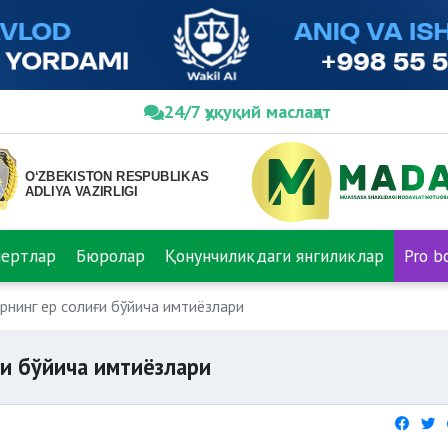
24/7 ҳуқуқий маслаҳат
пертлар
Бюролар
Қонунчиликдаги янгиликлар
Pro b
нинг ер солиғи бўйича имтиёзлари
и бўйича имтиёзлари