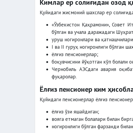
Кимлар ер солиғидан озод 
Қуйидаги жисмоний шахслар ер солиғида
«Ўзбекистон Қаҳрамони», Совет И
бўлган ва учала даражадаги Шуҳра
уруш ногиронлари ва қатнашчилари
I ва II гуруҳ ногиронлиги бўлган ша
ёлғиз пенсионерлар;
боқувчисини йўқотган кўп болали о
Чернобиль АЭСдаги авария оқиба
фуқаролар.
Ёлғиз пенсионер ким ҳисобл
Қуйидаги пенсионерлар ёлғиз пенсионер
ёлғиз ўзи яшайдиган;
вояга етмаган болалари билан бирг
ногиронлиги бўлган фарзанди била