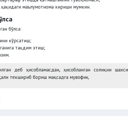
 ҳақидаги маълумотнома кириши мумкин.
ўлса
ган бўлса:
сини кўрсатиш;
ганига тақдим этиш;
зим.
лган деб ҳисобламасдан, ҳисобланган солиқни шахси
али текшириб бориш мақсадга мувофиқ.