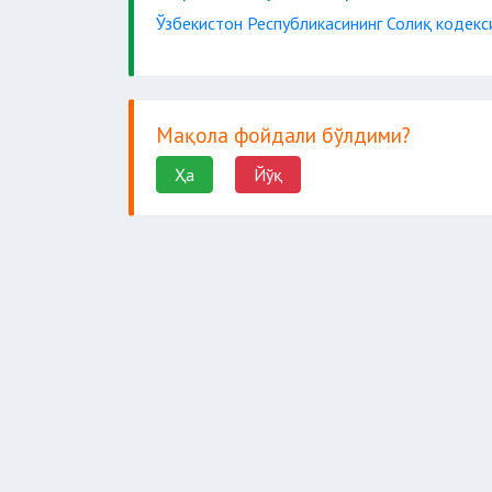
Ўзбекистон Республикасининг Солиқ кодекс
Мақола фойдали бўлдими?
Ҳа
Йўқ