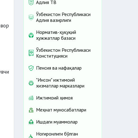
Адлия ТВ
Ўзбекистон Республикаси
Адлия вазирлиги
овор
Норматив-ҳуқуқий
ҳужжатлар базаси
Ўзбекистон Республикаси
Конституцияси
Пенсия ва нафақалар
увчи
"Инсон" ижтимоий
хизматлар марказлари
Ижтимоий ҳимоя
Меҳнат муносабатлари
Ишдаги муаммолар
Ногиронлиги бўлган