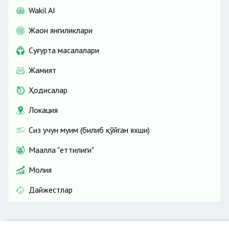
Wakil AI
Жаҳон янгиликлари
Cуғурта масалалари
Жамият
Ҳодисалар
Локация
Сиз учун муҳим (билиб қўйган яхши)
Маҳалла "еттилиги"
Молия
Дайжестлар