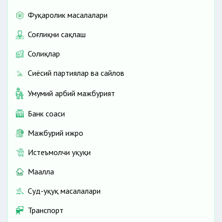
Фуқаролик масалалари
Соғлиқни сақлаш
Солиқлар
Сиёсий партиялар ва сайлов
Умумий ҳарбий мажбурият
Банк соҳаси
Мажбурий ижро
Истеъмолчи ҳуқуқи
Маҳалла
Суд-ҳуқуқ масалалари
Транспорт