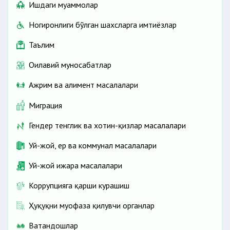
Ишдаги муаммолар
Ногиронлиги бўлган шахсларга имтиёзлар
Таълим
Оилавий муносабатлар
Ажрим ва алимент масалалари
Миграция
Гендер тенглик ва хотин-қизлар масалалари
Уй-жой, ер ва коммунал масалалари
Уй-жой ижара масалалари
Коррупцияга қарши курашиш
Ҳуқуқни муҳофаза қилувчи органлар
Ватандошлар