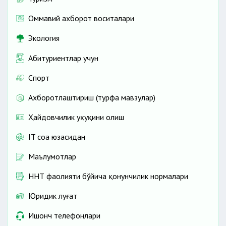
Оммавий ахборот воситалари
Экология
Абитуриентлар учун
Спорт
Ахборотлаштириш (турфа мавзулар)
Ҳайдовчилик ҳуқуқини олиш
IT соҳа юзасидан
Маълумотлар
ННТ фаолияти бўйича қонунчилик нормалари
Юридик луғат
Ишонч телефонлари