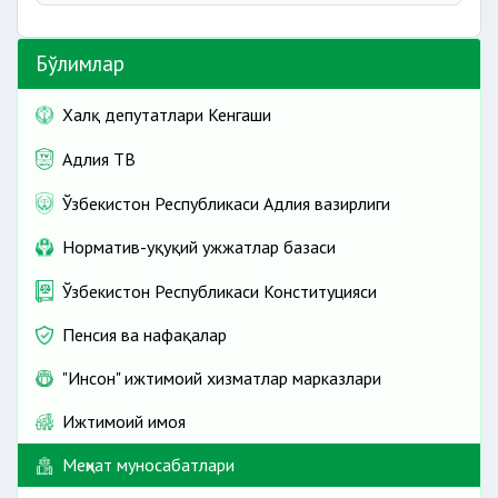
Педагог ходимлар меҳнатини ҳуқуқий жиҳатдан
Меҳнат низолари
тартибга солиш
Бўлимлар
Якка тартибдаги меҳнат низоларини суд
Тиббиёт ходимлари меҳнатини ҳуқуқий жиҳатдан
тартибида кўриб чиқиш
тартибга солиш
Халқ депутатлари Кенгаши
Жамоавий меҳнат низоларини ҳал этиш (тартибга
Спортчилар меҳнатини ҳуқуқий жиҳатдан тартибга
солиш)
солиш
Адлия ТВ
Ўзбекистон Республикаси Адлия вазирлиги
Норматив-ҳуқуқий ҳужжатлар базаси
Ўзбекистон Республикаси Конституцияси
Пенсия ва нафақалар
"Инсон" ижтимоий хизматлар марказлари
Ижтимоий ҳимоя
Меҳнат муносабатлари