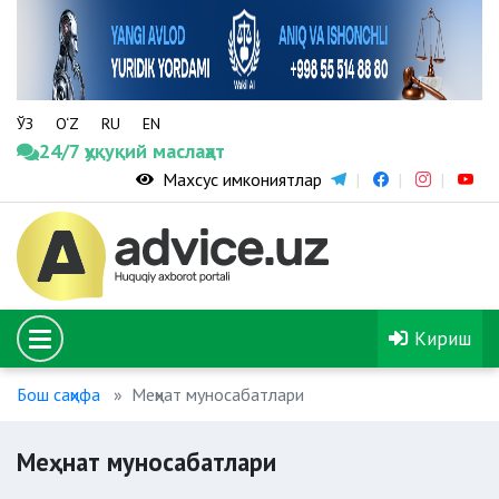
ЎЗ
O‘Z
RU
EN
24/7 ҳуқуқий маслаҳат
Махсус имкониятлар
Кириш
Бош саҳифа
Меҳнат муносабатлари
Меҳнат муносабатлари