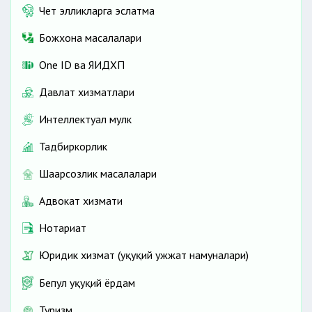
Чет элликларга эслатма
Божхона масалалари
One ID ва ЯИДХП
Давлат хизматлари
Интеллектуал мулк
Тадбиркорлик
Шаҳарсозлик масалалари
Адвокат хизмати
Нотариат
Юридик хизмат (ҳуқуқий ҳужжат намуналари)
Бепул ҳуқуқий ёрдам
Туризм