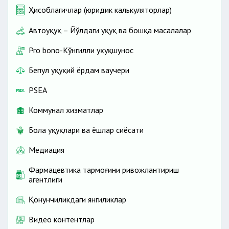
Ҳисоблагичлар (юридик калькуляторлар)
Автоҳуқуқ – Йўлдаги ҳуқуқ ва бошқа масалалар
Pro bono-Кўнгилли ҳуқуқшунос
Бепул ҳуқуқий ёрдам ваучери
PSEA
Коммунал хизматлар
Бола ҳуқуқлари ва ёшлар сиёсати
Медиация
Фармацевтика тармоғини ривожлантириш
агентлиги
Қонунчиликдаги янгиликлар
Видео контентлар