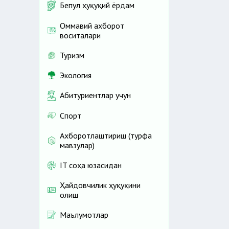
Бепул ҳуқуқий ёрдам
Оммавий ахборот
воситалари
Туризм
Экология
Абитуриентлар учун
Спорт
Ахборотлаштириш (турфа
мавзулар)
IT соҳа юзасидан
Ҳайдовчилик ҳуқуқини
олиш
Маълумотлар