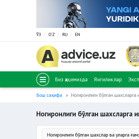
ЎЗ
O‘Z
RU
EN
Биз ҳақимизда
Янгиликлар
Экс
Бош саҳифа
Ногиронлиги бўлган шахсларга 
Ногиронлиги бўлган шахсларга 
Ногиронлиги бўлган шахслар ва уларга ға