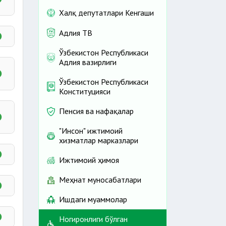
Халқ депутатлари Кенгаши
она
Адлия ТВ
Ўзбекистон Республикаси
Адлия вазирлиги
Ўзбекистон Республикаси
Конституцияси
Пенсия ва нафақалар
"Инсон" ижтимоий
хизматлар марказлари
Ижтимоий ҳимоя
Меҳнат муносабатлари
Ишдаги муаммолар
Ногиронлиги бўлган