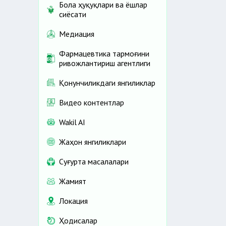
Бола ҳуқуқлари ва ёшлар
сиёсати
Медиация
Фармацевтика тармоғини
ривожлантириш агентлиги
Қонунчиликдаги янгиликлар
Видео контентлар
Wakil AI
Жаҳон янгиликлари
Cуғурта масалалари
Жамият
Локация
Ҳодисалар