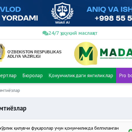
24/7 ҳуқуқий маслаҳат
пертлар
Бюролар
Қонунчиликдаги янгиликлар
Pro b
имтиёзлар
имтиёзлар
мхўрлик қилувчи фуқаролар учун қонунчиликда белгиланган