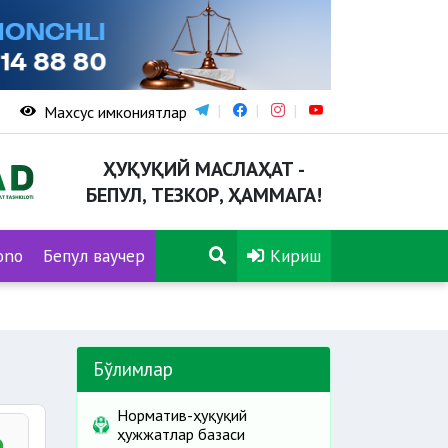
Махсус имкониятлар
ҲУҚУҚИЙ МАСЛАҲАТ -
БЕПУЛ, ТЕЗКОР, ҲАММАГА!
ono
Бепул ваучер
Кириш
Бўлимлар
Норматив-ҳуқуқий
ҳужжатлар базаси