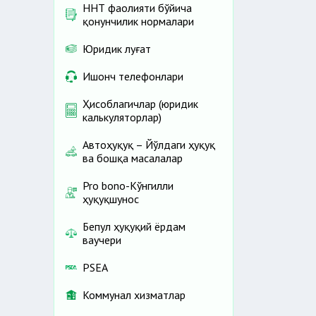
ННТ фаолияти бўйича
қонунчилик нормалари
Юридик луғат
Ишонч телефонлари
Ҳисоблагичлар (юридик
калькуляторлар)
Автоҳуқуқ – Йўлдаги ҳуқуқ
ва бошқа масалалар
Pro bono-Кўнгилли
ҳуқуқшунос
Бепул ҳуқуқий ёрдам
ваучери
PSEA
Коммунал хизматлар