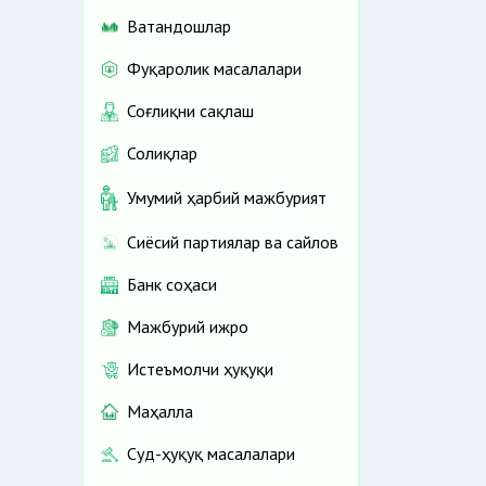
Ватандошлар
Фуқаролик масалалари
Соғлиқни сақлаш
Солиқлар
Умумий ҳарбий мажбурият
Сиёсий партиялар ва сайлов
Банк соҳаси
Мажбурий ижро
Истеъмолчи ҳуқуқи
Маҳалла
Суд-ҳуқуқ масалалари