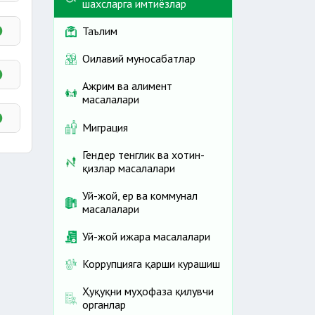
шахсларга имтиёзлар
Таълим
Оилавий муносабатлар
Ажрим ва алимент
масалалари
Миграция
Гендер тенглик ва хотин-
арга
қизлар масалалари
Уй-жой, ер ва коммунал
масалалари
Уй-жой ижара масалалари
Коррупцияга қарши курашиш
Ҳуқуқни муҳофаза қилувчи
органлар