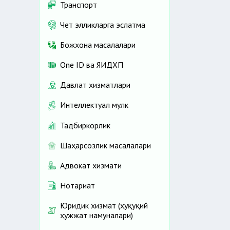
Транспорт
Чет элликларга эслатма
Божхона масалалари
One ID ва ЯИДХП
Давлат хизматлари
Интеллектуал мулк
Тадбиркорлик
Шаҳарсозлик масалалари
Адвокат хизмати
Нотариат
Юридик хизмат (ҳуқуқий
ҳужжат намуналари)