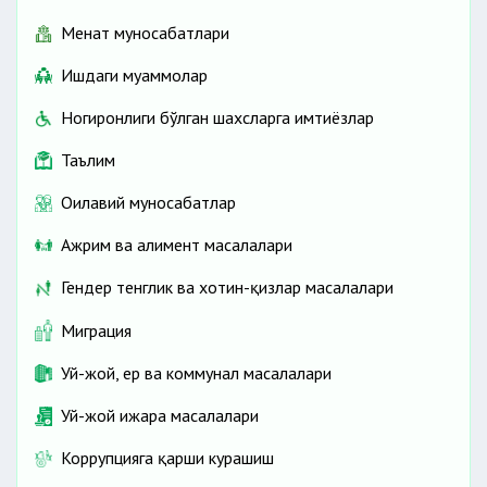
Меҳнат муносабатлари
Ишдаги муаммолар
Ногиронлиги бўлган шахсларга имтиёзлар
Таълим
Оилавий муносабатлар
Ажрим ва алимент масалалари
Гендер тенглик ва хотин-қизлар масалалари
Миграция
Уй-жой, ер ва коммунал масалалари
Уй-жой ижара масалалари
Коррупцияга қарши курашиш