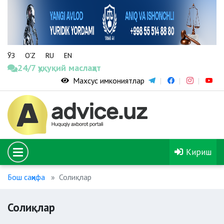
ЎЗ
O‘Z
RU
EN
24/7 ҳуқуқий маслаҳат
Махсус имкониятлар
Кириш
Бош саҳифа
Солиқлар
Солиқлар