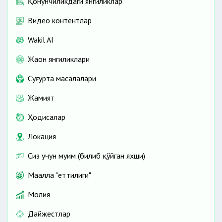
Қонунчиликдаги янгиликлар
Видео контентлар
Wakil AI
Жаҳон янгиликлари
Cуғурта масалалари
Жамият
Ҳодисалар
Локация
Сиз учун муҳим (билиб қўйган яхши)
Маҳалла "еттилиги"
Молия
Дайжестлар