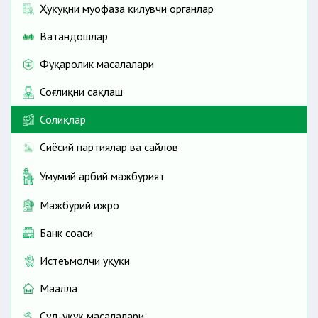
Ҳуқуқни муҳофаза қилувчи органлар
Ватандошлар
Фуқаролик масалалари
Соғлиқни сақлаш
Солиқлар
Сиёсий партиялар ва сайлов
Умумий ҳарбий мажбурият
Мажбурий ижро
Банк соҳаси
Истеъмолчи ҳуқуқи
Маҳалла
Суд-ҳуқуқ масалалари