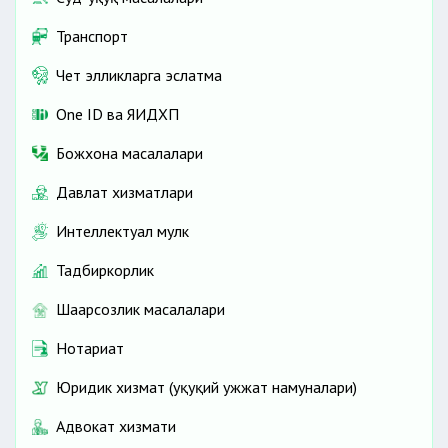
Транспорт
Чет элликларга эслатма
One ID ва ЯИДХП
Божхона масалалари
Давлат хизматлари
Интеллектуал мулк
Тадбиркорлик
Шаҳарсозлик масалалари
Нотариат
Юридик хизмат (ҳуқуқий ҳужжат намуналари)
Адвокат хизмати