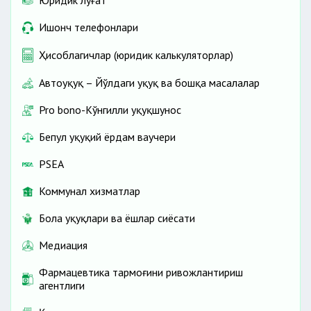
Юридик луғат
Ишонч телефонлари
Ҳисоблагичлар (юридик калькуляторлар)
Автоҳуқуқ – Йўлдаги ҳуқуқ ва бошқа масалалар
Pro bono-Кўнгилли ҳуқуқшунос
Бепул ҳуқуқий ёрдам ваучери
PSEA
Коммунал хизматлар
Бола ҳуқуқлари ва ёшлар сиёсати
Медиация
Фармацевтика тармоғини ривожлантириш
агентлиги