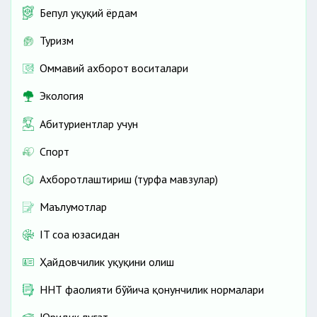
Бепул ҳуқуқий ёрдам
Туризм
Оммавий ахборот воситалари
Экология
Абитуриентлар учун
Спорт
Ахборотлаштириш (турфа мавзулар)
Маълумотлар
IT соҳа юзасидан
Ҳайдовчилик ҳуқуқини олиш
ННТ фаолияти бўйича қонунчилик нормалари