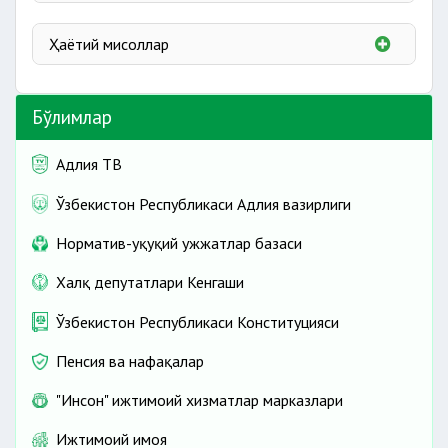
Ортиқча тўланган солиқни қандай қайтариб
Солиқ органининг қарори устидан шикоят қилиш
олиш мумкин?
Солиққа оид савол-жавоблар
Ҳаётий мисоллар
Солиққа оид ҳаётий савол-жавоблар
Бўлимлар
Адлия ТВ
Ўзбекистон Республикаси Адлия вазирлиги
Норматив-ҳуқуқий ҳужжатлар базаси
Халқ депутатлари Кенгаши
Ўзбекистон Республикаси Конституцияси
Пенсия ва нафақалар
"Инсон" ижтимоий хизматлар марказлари
Ижтимоий ҳимоя