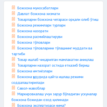
Божхона муносабатлари
Давлат божхона хизмати
Товарларни божхона чегараси орқали олиб ўтиш
Божхона режимлари турлари
Божхона назорати
Божхона расмийлаштируви
Божхона тўловлари
Божхона тўловларини тўлашнинг муддати ва
тартиби
Товар ишлаб чиқарилган мамлакатни аниқлаш
Товарларни назорат остида етказиб бериш
Божхона имтиёзлари
Божхона ҳудудида қайта ишлаш режими
соддалаштирилади
Савол-жавоблар
Маркировкалаш учун зарур бўладиган ускуналар
божхона божидан озод қилинади
Божхона экспертизаси нима?