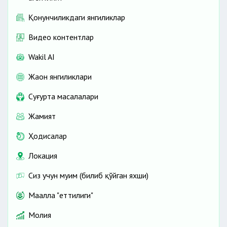
Қонунчиликдаги янгиликлар
Видео контентлар
Wakil AI
Жаҳон янгиликлари
Cуғурта масалалари
Жамият
Ҳодисалар
Локация
Сиз учун муҳим (билиб қўйган яхши)
Маҳалла "еттилиги"
Молия