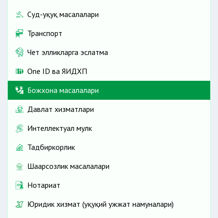
Суд-ҳуқуқ масалалари
Транспорт
Чет элликларга эслатма
One ID ва ЯИДХП
Божхона масалалари
Давлат хизматлари
Интеллектуал мулк
Тадбиркорлик
Шаҳарсозлик масалалари
Нотариат
Юридик хизмат (ҳуқуқий ҳужжат намуналари)