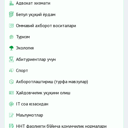
Адвокат хизмати
Бепул ҳуқуқий ёрдам
Оммавий ахборот воситалари
Туризм
Экология
Абитуриентлар учун
Спорт
Ахборотлаштириш (турфа мавзулар)
Ҳайдовчилик ҳуқуқини олиш
IT соҳа юзасидан
Маълумотлар
ННТ фаолияти бўйича қонунчилик нормалари