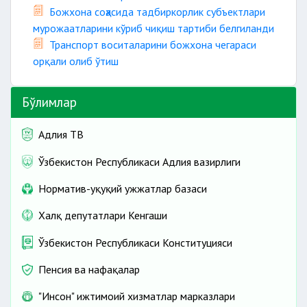
Божхона соҳасида тадбиркорлик субъектлари
мурожаатларини кўриб чиқиш тартиби белгиланди
Транспорт воситаларини божхона чегараси
орқали олиб ўтиш
Бўлимлар
Адлия ТВ
Ўзбекистон Республикаси Адлия вазирлиги
Норматив-ҳуқуқий ҳужжатлар базаси
Халқ депутатлари Кенгаши
Ўзбекистон Республикаси Конституцияси
Пенсия ва нафақалар
"Инсон" ижтимоий хизматлар марказлари