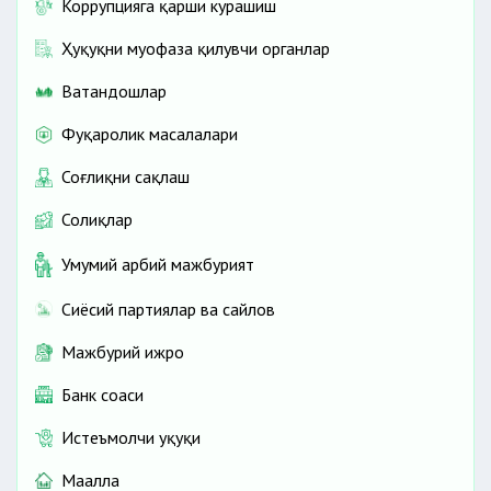
Коррупцияга қарши курашиш
Ҳуқуқни муҳофаза қилувчи органлар
Ватандошлар
Фуқаролик масалалари
Соғлиқни сақлаш
Солиқлар
Умумий ҳарбий мажбурият
Сиёсий партиялар ва сайлов
Мажбурий ижро
Банк соҳаси
Истеъмолчи ҳуқуқи
Маҳалла