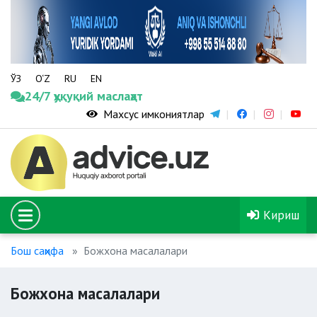
ЎЗ
O‘Z
RU
EN
24/7 ҳуқуқий маслаҳат
Махсус имкониятлар
Кириш
Бош саҳифа
Божхона масалалари
Божхона масалалари