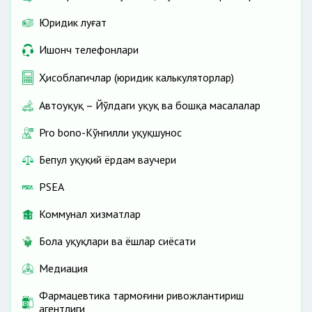
Юридик луғат
Ишонч телефонлари
Ҳисоблагичлар (юридик калькуляторлар)
Автоҳуқуқ – Йўлдаги ҳуқуқ ва бошқа масалалар
Pro bono-Кўнгилли ҳуқуқшунос
Бепул ҳуқуқий ёрдам ваучери
PSEA
Коммунал хизматлар
Бола ҳуқуқлари ва ёшлар сиёсати
Медиация
Фармацевтика тармоғини ривожлантириш
агентлиги