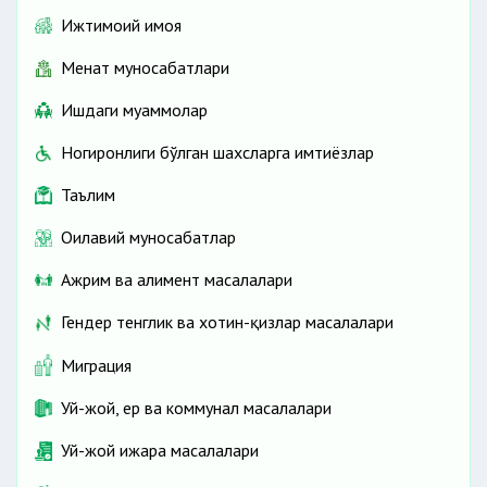
Ижтимоий ҳимоя
Меҳнат муносабатлари
Ишдаги муаммолар
Ногиронлиги бўлган шахсларга имтиёзлар
Таълим
Оилавий муносабатлар
Ажрим ва алимент масалалари
Гендер тенглик ва хотин-қизлар масалалари
Миграция
Уй-жой, ер ва коммунал масалалари
Уй-жой ижара масалалари