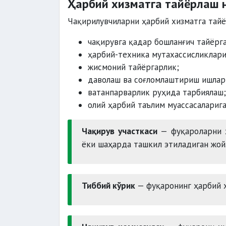
Ҳарбий хизматга тайёрлаш 
Чақирилувчиларни ҳарбий хизматга тайё
чақирувга қадар бошланғич тайёрг
ҳарбий-техника мутахассисликлари
жисмоний тайёргарлик;
даволаш ва соғломлаштириш ишлар
ватанпарварлик руҳида тарбиялаш;
олий ҳарбий таълим муассасалариг
Чақирув участкаси
— фуқароларни ҳ
ёки шаҳарда ташкил этиладиган жой
Тиббий кўрик
— фуқаронинг ҳарбий 