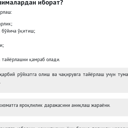
нималардан иборат?
рлаш:
арлик;
 бўйича ўқитиш;
и;
а тайёрлашни қамраб олади.
арбий рўйхатга олиш ва чақирувга тайёрлаш учун тум
.
хизматга яроқлилик даражасини аниқлаш жараёни.