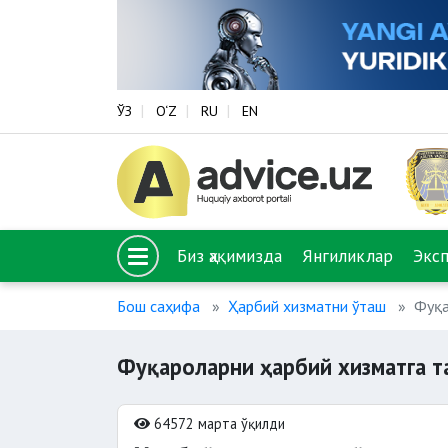
ЎЗ
O‘Z
RU
EN
Биз ҳақимизда
Янгиликлар
Экс
Бош саҳифа
Ҳарбий хизматни ўташ
Фуқа
Фуқароларни ҳарбий хизматга т
64572 марта ўқилди