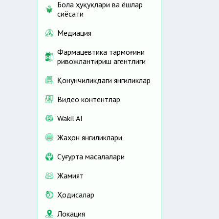
Бола ҳуқуқлари ва ёшлар
сиёсати
Медиация
Фармацевтика тармоғини
ривожлантириш агентлиги
Қонунчиликдаги янгиликлар
Видео контентлар
Wakil AI
Жаҳон янгиликлари
Cуғурта масалалари
Жамият
Ҳодисалар
Локация