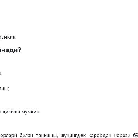
мумкин.
инади?
ш;
лиш;
л қилиши мумкин.
орлари билан танишиш, шунингдек қарордан норози бў