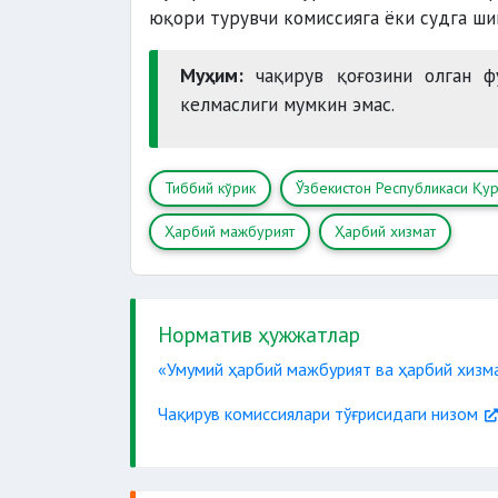
юқори турувчи комиссияга ёки судга шик
Муҳим:
чақирув қоғозини олган фу
келмаслиги мумкин эмас.
Тиббий кўрик
Ўзбекистон Республикаси Қу
Ҳарбий мажбурият
Ҳарбий хизмат
Норматив ҳужжатлар
«Умумий ҳарбий мажбурият ва ҳарбий хизма
Чақирув комиссиялари тўғрисидаги низом