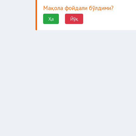
Мақола фойдали бўлдими?
Ҳа
Йўқ