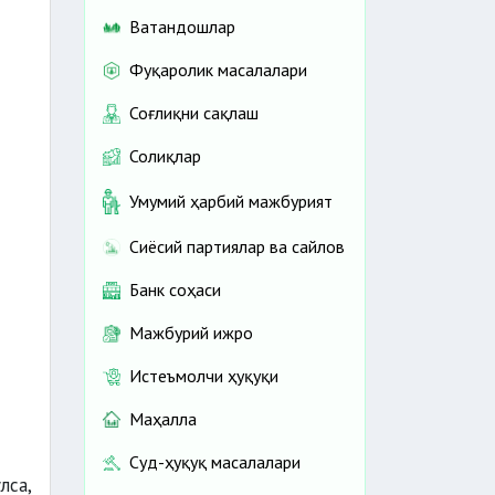
Ватандошлар
Фуқаролик масалалари
Соғлиқни сақлаш
Солиқлар
Умумий ҳарбий мажбурият
Сиёсий партиялар ва сайлов
Банк соҳаси
Мажбурий ижро
Истеъмолчи ҳуқуқи
Маҳалла
Суд-ҳуқуқ масалалари
лса,