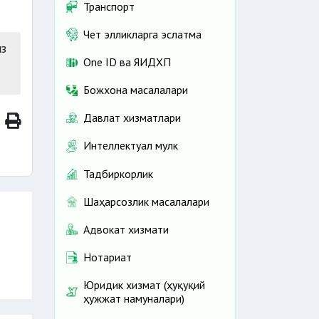
Транспорт
Чет элликларга эслатма
з
One ID ва ЯИДХП
Божхона масалалари
Давлат хизматлари
Интеллектуал мулк
Тадбиркорлик
Шаҳарсозлик масалалари
Адвокат хизмати
Нотариат
Юридик хизмат (ҳуқуқий
ҳужжат намуналари)