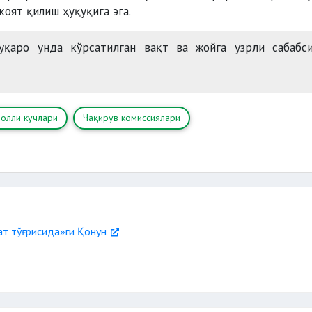
оят қилиш ҳуқуқига эга.
қаро унда кўрсатилган вақт ва жойга узрли сабабси
ролли кучлари
Чақирув комиссиялари
т тўғрисида»ги Қонун