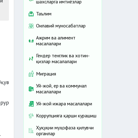
и
шахсларга имтиёзлар
Таълим
Оилавий муносабатлар
Ажрим ва алимент
масалалари
Гендер тенглик ва хотин-
қизлар масалалари
Миграция
ўқув
Уй-жой, ер ва коммунал
масалалари
арур
Уй-жой ижара масалалари
Коррупцияга қарши курашиш
Ҳуқуқни муҳофаза қилувчи
органлар
.