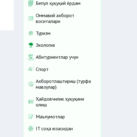
Бепул ҳуқуқий ёрдам
Оммавий ахборот
воситалари
Туризм
Экология
Абитуриентлар учун
Спорт
Ахборотлаштириш (турфа
мавзулар)
Ҳайдовчилик ҳуқуқини
олиш
Маълумотлар
IT соҳа юзасидан