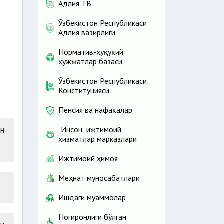
Адлия ТВ
Ўзбекистон Республикаси
Адлия вазирлиги
Норматив-ҳуқуқий
ҳужжатлар базаси
Ўзбекистон Республикаси
Конституцияси
Пенсия ва нафақалар
ан
"Инсон" ижтимоий
хизматлар марказлари
Ижтимоий ҳимоя
Меҳнат муносабатлари
Ишдаги муаммолар
Ногиронлиги бўлган