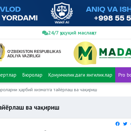
24/7 ҳуқуқий маслаҳат
пертлар
Бюролар
Қонунчиликдаги янгиликлар
Pro b
роларни ҳарбий хизматга тайёрлаш ва чақириш
айёрлаш ва чақириш