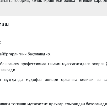
зматга юбориш, кечиктириш ёки бошқа тегишли қарорн
этиш
;
тайёргарлигини баҳолашдир.
 бошланғич профессионал таълим муассасасидаги охирги 
азилади.
ан муддатда мудофаа ишлари органига келиши ва з
илиги тегишли мутахассис врачлар томонидан баҳоланади