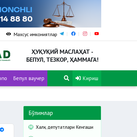
Махсус имкониятлар
ҲУҚУҚИЙ МАСЛАҲАТ -
БЕПУЛ, ТЕЗКОР, ҲАММАГА!
ono
Бепул ваучер
Кириш
Бўлимлар
Халқ депутатлари Кенгаши