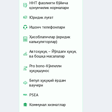
ННТ фаолияти бўйича
қонунчилик нормалари
Юридик луғат
Ишонч телефонлари
Ҳисоблагичлар (юридик
калькуляторлар)
Автоҳуқуқ – Йўлдаги ҳуқуқ
ва бошқа масалалар
Pro bono-Кўнгилли
ҳуқуқшунос
Бепул ҳуқуқий ёрдам
ваучери
PSEA
Коммунал хизматлар