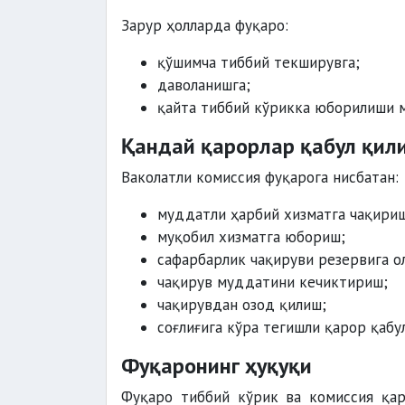
Зарур ҳолларда фуқаро:
қўшимча тиббий текширувга;
даволанишга;
қайта тиббий кўрикка юборилиши 
Қандай қарорлар қабул қил
Ваколатли комиссия фуқарога нисбатан:
муддатли ҳарбий хизматга чақири
муқобил хизматга юбориш;
сафарбарлик чақируви резервига о
чақирув муддатини кечиктириш;
чақирувдан озод қилиш;
соғлиғига кўра тегишли қарор қабу
Фуқаронинг ҳуқуқи
Фуқаро тиббий кўрик ва комиссия қар