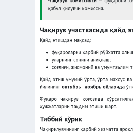
Чақирув комиссияси
— фуқарони хи
қабул қилувчи комиссия.
Чақирув участкасида қайд 
Қайд этишдан мақсад:
фуқароларни ҳарбий рўйхатга олиш
уларнинг сонини аниқлаш;
соғлиғи, жисмоний ва умумтаълим 
Қайд этиш умумий ўрта, ўрта махсус ва
йилининг
октябрь–ноябрь ойларида
ўтк
Фуқаро чақирув қоғозида кўрсатилг
ҳужжатларни тақдим этиши шарт.
Тиббий кўрик
Чақирилувчининг ҳарбий хизматга яроқл