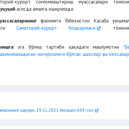
аторий-курорт соғломлаштириш муассасалари томон
ҳуқуқий
асосда амалга оширилади.
ассасаларининг
фаолияти Ўзбекистон Касаба уюшмал
идаги
Санаторий-курорт бошқармаси
томони
анишга
эга бўлиш тартиби ҳақидаги маълумотни "
Б
аъминланадиган ногиронлиги бўлган шахслар ва кексала
масининг қарори, 19.11.2021 йилдаги 693-сон