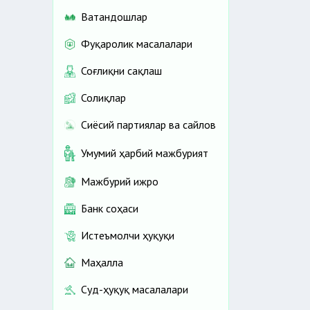
Ватандошлар
Фуқаролик масалалари
Соғлиқни сақлаш
Солиқлар
Сиёсий партиялар ва сайлов
Умумий ҳарбий мажбурият
Мажбурий ижро
Банк соҳаси
Истеъмолчи ҳуқуқи
Маҳалла
Суд-ҳуқуқ масалалари