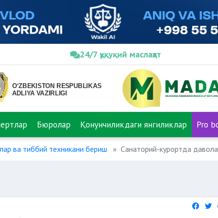
24/7 ҳуқуқий маслаҳат
пертлар
Бюролар
Қонунчиликдаги янгиликлар
Pro b
лар ва тиббий техникани бериш
Санаторий-курортда давол