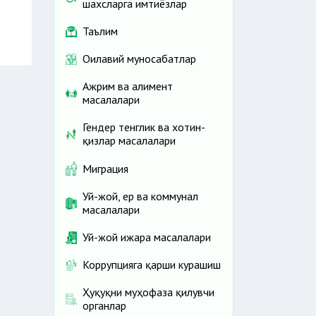
шахсларга имтиёзлар
Таълим
Оилавий муносабатлар
Ажрим ва алимент
масалалари
Гендер тенглик ва хотин-
қизлар масалалари
Миграция
Уй-жой, ер ва коммунал
масалалари
Уй-жой ижара масалалари
Коррупцияга қарши курашиш
Ҳуқуқни муҳофаза қилувчи
органлар