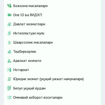
Божхона масалалари
One ID ва ЯИДХП
Давлат хизматлари
Интеллектуал мулк
Шаҳарсозлик масалалари
Тадбиркорлик
Адвокат хизмати
Нотариат
Юридик хизмат (ҳуқуқий ҳужжат намуналари)
Бепул ҳуқуқий ёрдам
Оммавий ахборот воситалари