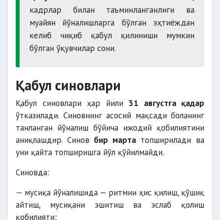
кадрлар билан таъминланганлиги ва
муайян йўналишларга бўлган эҳтиёждан
келиб чиқиб қабул қилиниши мумкин
бўлган ўқувчилар сони.
Қабул синовлари
Қабул синовлари ҳар йили
31 августга қадар
ўтказилади. Синовнинг асосий мақсади боланинг
танланган йўналиш бўйича ижодий қобилиятини
аниқлашдир. Синов
бир марта
топширилади ва
уни қайта топширишга йўл қўйилмайди.
Синовда:
— мусиқа йўналишида — ритмни ҳис қилиш, қўшиқ
айтиш, мусиқани эшитиш ва эслаб қолиш
қобилияти;