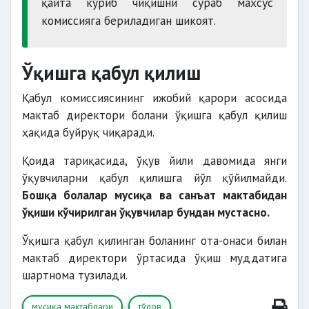
қайта кўриб чиқишни сўраб махсус
комиссияга бериладиган шикоят.
Ўқишга қабул қилиш
Қабул комиссиясининг ижобий қарори асосида
мактаб директори болани ўқишга қабул қилиш
ҳақида буйруқ чиқаради.
Қоида тариқасида, ўқув йили давомида янги
ўқувчиларни қабул қилишга йўл қўйилмайди.
Бошқа болалар мусиқа ва санъат мактабидан
ўқиши кўчирилган ўқувчилар бундан мустасно.
Ўқишга қабул қилинган боланинг ота-онаси билан
мактаб директори ўртасида ўқиш муддатига
шартнома тузилади.
мусиқа мактаблари
тўлов