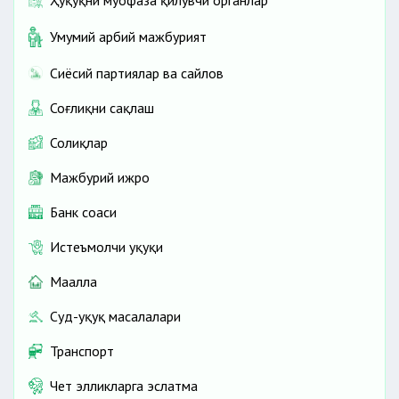
Ҳуқуқни муҳофаза қилувчи органлар
Умумий ҳарбий мажбурият
Сиёсий партиялар ва сайлов
Соғлиқни сақлаш
Солиқлар
Мажбурий ижро
Банк соҳаси
Истеъмолчи ҳуқуқи
Маҳалла
Суд-ҳуқуқ масалалари
Транспорт
Чет элликларга эслатма