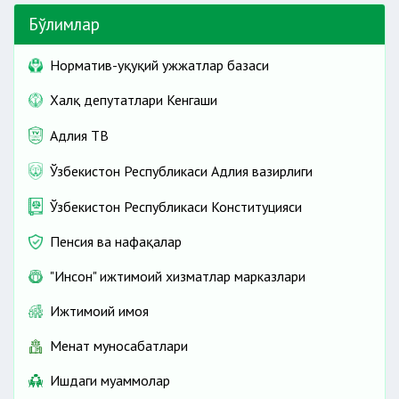
Бўлимлар
Норматив-ҳуқуқий ҳужжатлар базаси
Халқ депутатлари Кенгаши
Адлия ТВ
Ўзбекистон Республикаси Адлия вазирлиги
Ўзбекистон Республикаси Конституцияси
Пенсия ва нафақалар
"Инсон" ижтимоий хизматлар марказлари
Ижтимоий ҳимоя
Меҳнат муносабатлари
Ишдаги муаммолар