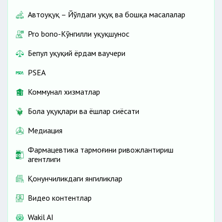
Автоҳуқуқ – Йўлдаги ҳуқуқ ва бошқа масалалар
Pro bono-Кўнгилли ҳуқуқшунос
Бепул ҳуқуқий ёрдам ваучери
PSEA
Коммунал хизматлар
Бола ҳуқуқлари ва ёшлар сиёсати
Медиация
Фармацевтика тармоғини ривожлантириш
агентлиги
Қонунчиликдаги янгиликлар
Видео контентлар
Wakil AI