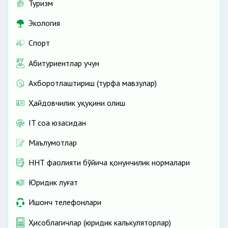
Туризм
Экология
Спорт
Абитуриентлар учун
Ахборотлаштириш (турфа мавзулар)
Ҳайдовчилик ҳуқуқини олиш
IT соҳа юзасидан
Маълумотлар
ННТ фаолияти бўйича қонунчилик нормалари
Юридик луғат
Ишонч телефонлари
Ҳисоблагичлар (юридик калькуляторлар)