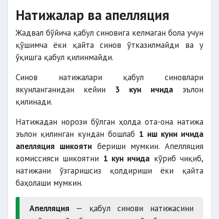
Натижалар ва апелляция
Жадвал бўйича қабул синовига келмаган бола учун
қўшимча ёки қайта синов ўтказилмайди ва у
ўқишга қабул қилинмайди.
Синов натижалари қабул синовлари
якунланганидан кейин
3 кун ичида
эълон
қилинади.
Натижадан норози бўлган ҳолда ота-она натижа
эълон қилинган кундан бошлаб
1 иш куни ичида
апелляция шикояти
бериши мумкин. Апелляция
комиссияси шикоятни
1 кун ичида
кўриб чиқиб,
натижани ўзгаришсиз қолдириши ёки қайта
баҳолаши мумкин.
Апелляция
— қабул синови натижасини