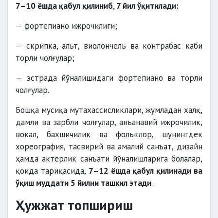
7–10 ёшда қабул қилиниб, 7 йил ўқитилади:
— фортепиано ижрочилиги;
— скрипка, альт, виолончель ва контрабас каби
торли чолғулар;
— эстрада йўналишидаги фортепиано ва торли
чолғулар.
Бошқа мусиқа мутахассисликлари, жумладан халқ,
дамли ва зарбли чолғулар, анъанавий ижрочилик,
вокал, бахшичилик ва фольклор, шунингдек
хореография, тасвирий ва амалий санъат, дизайн
ҳамда актёрлик санъати йўналишларига болалар,
қоида тариқасида,
7–12 ёшда қабул қилинади ва
ўқиш муддати 5 йилни ташкил этади
.
Ҳужжат топшириш