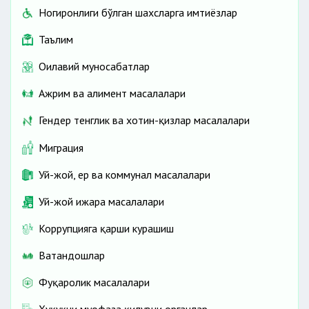
Ногиронлиги бўлган шахсларга имтиёзлар
Таълим
Оилавий муносабатлар
Ажрим ва алимент масалалари
Гендер тенглик ва хотин-қизлар масалалари
Миграция
Уй-жой, ер ва коммунал масалалари
Уй-жой ижара масалалари
Коррупцияга қарши курашиш
Ватандошлар
Фуқаролик масалалари