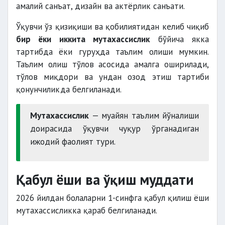
амалий санъат, дизайн ва актёрлик санъати.
Ўқувчи ўз қизиқиши ва қобилиятидан келиб чиқиб
бир ёки иккита мутахассислик
бўйича якка
тартибда ёки гуруҳда таълим олиши мумкин.
Таълим олиш тўлов асосида амалга оширилади,
тўлов миқдори ва ундан озод этиш тартиби
қонунчиликда белгиланади.
Мутахассислик
— муайян таълим йўналиши
доирасида ўқувчи чуқур ўрганадиган
ижодий фаолият тури.
Қабул ёши ва ўқиш муддати
2026 йилдан болаларни 1-синфга қабул қилиш ёши
мутахассисликка қараб белгиланади.