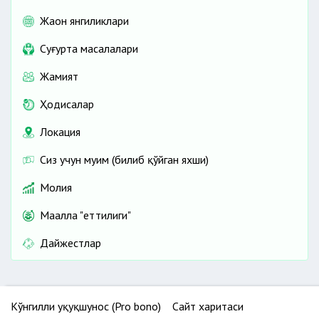
Жаҳон янгиликлари
Cуғурта масалалари
Жамият
Ҳодисалар
Локация
Сиз учун муҳим (билиб қўйган яхши)
Молия
Маҳалла "еттилиги"
Дайжестлар
Кўнгилли ҳуқуқшунос (Pro bono)
Сайт харитаси