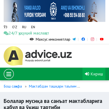
ЎЗ
O‘Z
RU
EN
24/7 ҳуқуқий маслаҳат
Махсус имкониятлар
Кириш
Бош саҳифа
Мактабдан ташқари таълим
Болалар мусиқа
Болалар мусиқа ва санъат мактабларига
қабул ва ўқиш тартиби