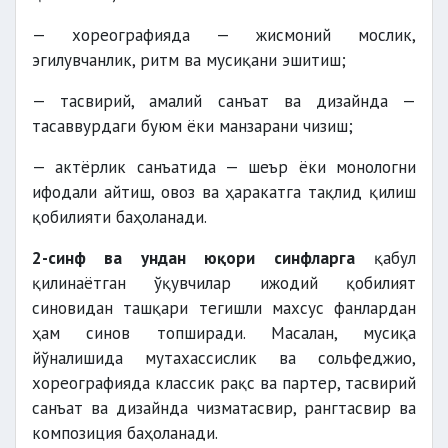
— хореографияда — жисмоний мослик,
эгилувчанлик, ритм ва мусиқани эшитиш;
— тасвирий, амалий санъат ва дизайнда —
тасаввурдаги буюм ёки манзарани чизиш;
— актёрлик санъатида — шеър ёки монологни
ифодали айтиш, овоз ва ҳаракатга тақлид қилиш
қобилияти баҳоланади.
2-синф ва ундан юқори синфларга
қабул
қилинаётган ўқувчилар ижодий қобилият
синовидан ташқари тегишли махсус фанлардан
ҳам синов топширади. Масалан, мусиқа
йўналишида мутахассислик ва сольфеджио,
хореографияда классик рақс ва партер, тасвирий
санъат ва дизайнда чизматасвир, рангтасвир ва
композиция баҳоланади.