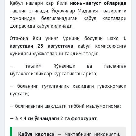
Қабул ишлари ҳар йили
июнь–август ойларида
ташкил этилади. Ўқувчилар Маданият вазирлиги
томонидан белгиланадиган қабул квоталари
доирасида қабул қилинади.
Ота-она ёки унинг ўрнини босувчи шахс
1
августдан 25 августгача
қабул комиссиясига
қуйидаги ҳужжатларни тақдим этади:
— таълим йўналиши ва танланган
мутахассисликлар кўрсатилган ариза;
— боланинг туғилганлик ҳақидаги гувоҳномаси
нусхаси;
— белгиланган шаклдаги тиббий маълумотнома;
—
3 × 4 см ўлчамдаги 2 та фотосурат
.
Қабул квотаси
— мактабнинг имконияти,