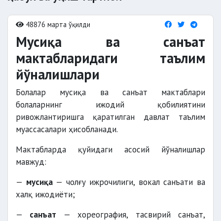
48876 марта ўқилди
Мусиқа ва санъат
мактабларидаги таълим
йўналишлари
Болалар мусиқа ва санъат мактаблари
болаларнинг ижодий қобилиятини
ривожлантиришга қаратилган давлат таълим
муассасалари ҳисобланади.
Мактабларда қуйидаги асосий йўналишлар
мавжуд:
—
мусиқа
— чолғу ижрочилиги, вокал санъати ва
халқ ижодиёти;
—
санъат
— хореография, тасвирий санъат,