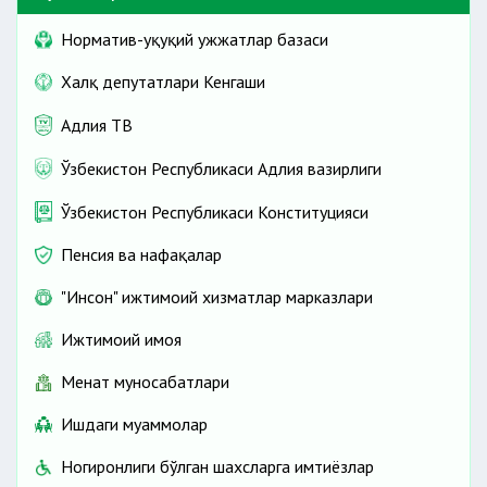
Норматив-ҳуқуқий ҳужжатлар базаси
Халқ депутатлари Кенгаши
Адлия ТВ
Ўзбекистон Республикаси Адлия вазирлиги
Ўзбекистон Республикаси Конституцияси
Пенсия ва нафақалар
"Инсон" ижтимоий хизматлар марказлари
Ижтимоий ҳимоя
Меҳнат муносабатлари
Ишдаги муаммолар
Ногиронлиги бўлган шахсларга имтиёзлар