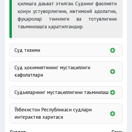
қилишга даъват этилган. Суднинг фаолияти
қонун устуворлигини, ижтимоий адолатни,
фуқаролар тинчлиги ва тотувлигини
таъминлашга қаратилгандир.
Суд тизими
суди
Суд ҳокимиятининг мустақиллиги
суди
кафолатлари
Судьяларнинг мустақиллигини таъминлаш
судлари
Ўзбекистон Республикаси судлари
интерактив харитаси
суди