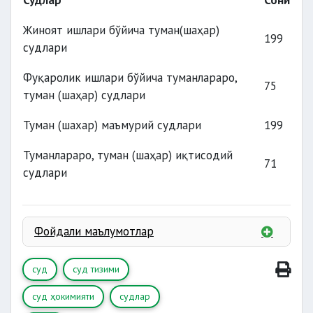
Судлар
Сони
судлари
Жиноят ишлари бўйича туман(шаҳар)
судлари
199
судлари
судлари
Фуқаролик ишлари бўйича туманлараро,
75
судлари
туман (шаҳар) судлари
Туман (шахар) маъмурий судлари
199
Туманлараро, туман (шаҳар) иқтисодий
71
судлари
Фойдали маълумотлар
суд
суд тизими
суд ҳокимияти
судлар