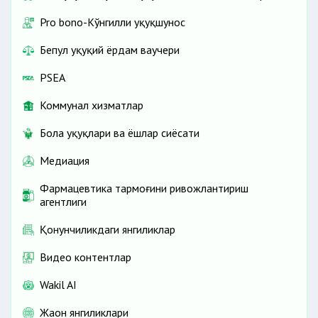
Pro bono-Кўнгилли ҳуқуқшунос
Бепул ҳуқуқий ёрдам ваучери
PSEA
Коммунал хизматлар
Бола ҳуқуқлари ва ёшлар сиёсати
Медиация
Фармацевтика тармоғини ривожлантириш
агентлиги
Қонунчиликдаги янгиликлар
Видео контентлар
Wakil AI
Жаҳон янгиликлари