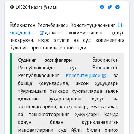
100264 марта ўқилди
Ўзбекистон Республикаси Конституциясининг
11-
моддаси
давлат ҳокимиятининг қонун
чиқарувчи, ижро этувчи ва суд ҳокимиятига
бўлиниш принципини жорий этди.
Суднинг вазифалари
— Ўзбекистон
Республикасида суд Ўзбекистон
Республикасининг
Конституцияси
ва
бошқа қонунларида, инсон ҳуқуқлари
тўғрисидаги халқаро ҳужжатларда эълон
қилинган фуқароларнинг ҳуқуқ ва
эркинликларини, корхоналар, муассасалар
ва ташкилотларнинг ҳуқуқлари ҳамда
қонун билан қўриқланадиган
манфаатларини суд йўли билан ҳимоя