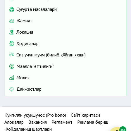
Cуғурта масалалари
Жамият
Локация
Ҳодисалар
Сиз учун муҳим (билиб қўйган яхши)
Маҳалла "еттилиги"
Молия
Дайжестлар
Кўнгилли ҳуқуқшунос (Pro bono)
Сайт харитаси
Алоқалар
Вакансия
Регламент
Реклама бериш
Фойдаланиш шартлари
24/7