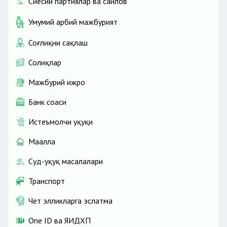
Сиёсий партиялар ва сайлов
Умумий ҳарбий мажбурият
Соғлиқни сақлаш
Солиқлар
Мажбурий ижро
Банк соҳаси
Истеъмолчи ҳуқуқи
Маҳалла
Суд-ҳуқуқ масалалари
Транспорт
Чет элликларга эслатма
One ID ва ЯИДХП