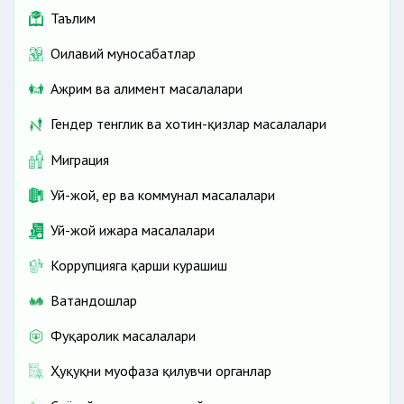
Таълим
Оилавий муносабатлар
Ажрим ва алимент масалалари
Гендер тенглик ва хотин-қизлар масалалари
Миграция
Уй-жой, ер ва коммунал масалалари
Уй-жой ижара масалалари
Коррупцияга қарши курашиш
Ватандошлар
Фуқаролик масалалари
Ҳуқуқни муҳофаза қилувчи органлар