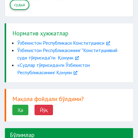
судья
Норматив ҳужжатлар
Ўзбекистон Республикаси Конституцияси
Ўзбекистон Республикасининг "Конституциявий
суди тўғрисида"ги Қонуни
«Судлар тўғрисида»ги Ўзбекистон
Республикасининг Қонуни
Мақола фойдали бўлдими?
Ҳа
Йўқ
Бўлимлар