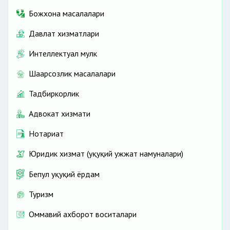
Божхона масалалари
Давлат хизматлари
Интеллектуал мулк
Шаҳарсозлик масалалари
Тадбиркорлик
Адвокат хизмати
Нотариат
Юридик хизмат (ҳуқуқий ҳужжат намуналари)
Бепул ҳуқуқий ёрдам
Туризм
Оммавий ахборот воситалари