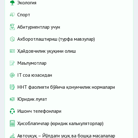
Экология
Спорт
Абитуриентлар учун
Ахборотлаштириш (турфа мавзулар)
Ҳайдовчилик ҳуқуқини олиш
Маълумотлар
IT соҳа юзасидан
ННТ фаолияти бўйича қонунчилик нормалари
Юридик луғат
Ишонч телефонлари
Ҳисоблагичлар (юридик калькуляторлар)
Автоҳуқуқ – Йўлдаги ҳуқуқ ва бошқа масалалар