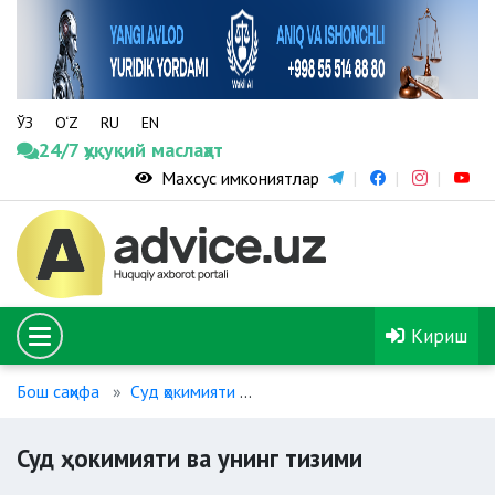
ЎЗ
O‘Z
RU
EN
24/7 ҳуқуқий маслаҳат
Махсус имкониятлар
Кириш
Бош саҳифа
Суд ҳокимияти
Суд ҳокимияти ва унинг тизим
Суд ҳокимияти ва унинг тизими