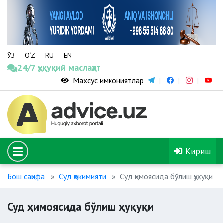
ЎЗ
O‘Z
RU
EN
24/7 ҳуқуқий маслаҳат
Махсус имкониятлар
Кириш
Бош саҳифа
Суд ҳокимияти
Суд ҳимоясида бўлиш ҳуқуқи
Суд ҳимоясида бўлиш ҳуқуқи