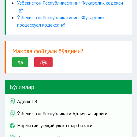
Ўзбекистон Республикасининг Фуқаролик кодекси
Ўзбекистон Республикасининг Фуқаролик
процессуал кодекси
Мақола фойдали бўлдими?
Ҳа
Йўқ
Бўлимлар
Адлия ТВ
Ўзбекистон Республикаси Адлия вазирлиги
Норматив-ҳуқуқий ҳужжатлар базаси