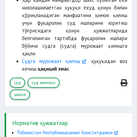
Ҳар қандай манфаатдор шахс бузилган ёки
низолашилаётган ҳуқуқи ёхуд қонун билан
қўриқланадиган манфаатини ҳимоя қилиш
учун фуқаролик суд ишларини юритиш
тўғрисидаги қонун ҳужжатларида
белгиланган тартибда фуқаролик ишлари
бўйича судга (судга) мурожаат қилишга
ҳақли.
Судга мурожаат қилиш
ҳуқуқидан воз
кечиш
ҳақиқий эмас
.
суд
суд ҳимояси
ҳимоя
Норматив ҳужжатлар
Ўзбекистон Республикасининг Конституцияси