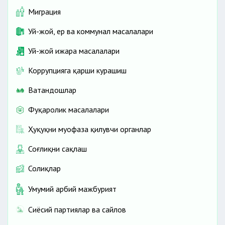
Миграция
Уй-жой, ер ва коммунал масалалари
Уй-жой ижара масалалари
Коррупцияга қарши курашиш
Ватандошлар
Фуқаролик масалалари
Ҳуқуқни муҳофаза қилувчи органлар
Соғлиқни сақлаш
Солиқлар
Умумий ҳарбий мажбурият
Сиёсий партиялар ва сайлов