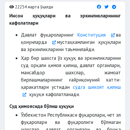
22254 марта ўқилди
Инсон ҳуқуқлари ва эркинликларининг
кафолатлари
Давлат фуқароларнинг
Конституция
ва
қонунларда
мустаҳкамланган ҳуқуқлари
ва эркинликларини таъминлайди.
Ҳар бир шахсга ўз ҳуқуқ ва эркинликларини
суд орқали ҳимоя қилиш, давлат органлари,
мансабдор шахслар, жамоат
бирлашмаларининг ғайриқонуний хатти-
ҳаракатлари устидан
судга шикоят қилиш
ҳуқуқи кафолатланади.
Суд ҳимоясида бўлиш ҳуқуқи
Ўзбекистон Республикаси фуқаролари, чет эл
фуқаролари ва фуқаролиги бўлмаган
шахслар давлат органлари ва бошқа