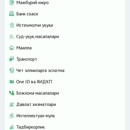
Мажбурий ижро
Банк соҳаси
Истеъмолчи ҳуқуқи
Суд-ҳуқуқ масалалари
Маҳалла
Транспорт
Чет элликларга эслатма
One ID ва ЯИДХП
Божхона масалалари
Давлат хизматлари
Интеллектуал мулк
Тадбиркорлик