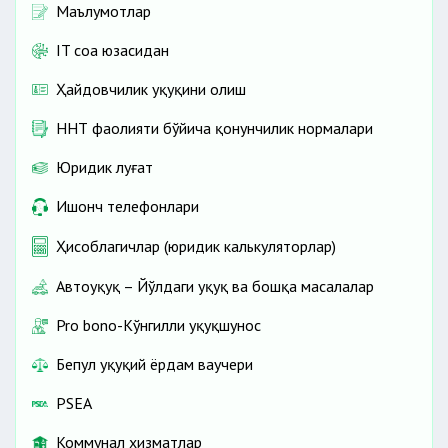
Маълумотлар
IT соҳа юзасидан
Ҳайдовчилик ҳуқуқини олиш
ННТ фаолияти бўйича қонунчилик нормалари
Юридик луғат
Ишонч телефонлари
Ҳисоблагичлар (юридик калькуляторлар)
Автоҳуқуқ – Йўлдаги ҳуқуқ ва бошқа масалалар
Pro bono-Кўнгилли ҳуқуқшунос
Бепул ҳуқуқий ёрдам ваучери
PSEA
Коммунал хизматлар