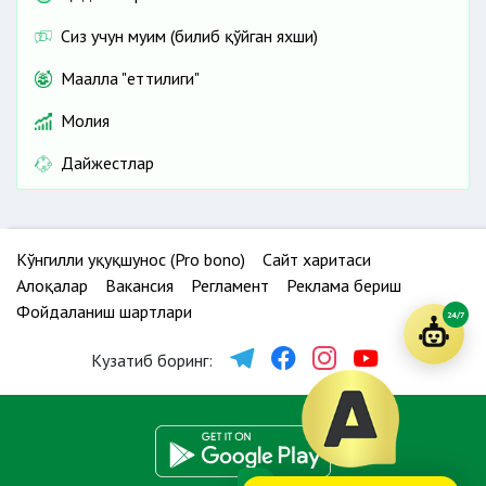
Сиз учун муҳим (билиб қўйган яхши)
Маҳалла "еттилиги"
Молия
Дайжестлар
Кўнгилли ҳуқуқшунос (Pro bono)
Сайт харитаси
Алоқалар
Вакансия
Регламент
Реклама бериш
Фойдаланиш шартлари
24/7
Кузатиб боринг: