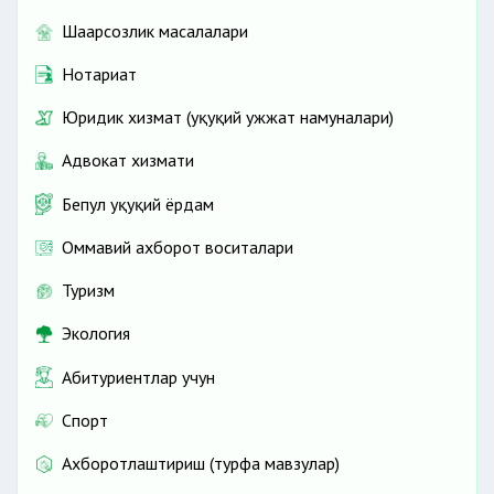
Шаҳарсозлик масалалари
Нотариат
Юридик хизмат (ҳуқуқий ҳужжат намуналари)
Адвокат хизмати
Бепул ҳуқуқий ёрдам
Оммавий ахборот воситалари
Туризм
Экология
Абитуриентлар учун
Спорт
Ахборотлаштириш (турфа мавзулар)