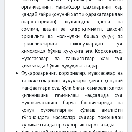
органларнинг, мансабдор шахсларнинг ҳар
қандай ғайриқонуний хатти-ҳаракатларидан
(қарорларидан), шунингдек ҳаёти ва
соғлиғи, шаъни ва қадр-қиммати, шахсий
эркинлиги ва мол-мулки, бошқа ҳуқуқ ва
эркинликларига тажовузлардан суд
ҳимоясида бўлиш ҳуқуқига эга. Корхоналар,
муассасалар ва ташкилотлар ҳам суд
ҳимоясида бўлиш ҳуқуқига эгадир.
Фуқароларнинг, корхоналар, муассасалар ва
ташкилотларнинг ҳуқуқлари ҳамда қонуний
манфаатлари суд йўли билан самарали ҳимоя
қилинишини таъминлаш мақсадида суд
муҳокамасининг барча босқичларида ва
қонун ҳужжатларини қўллаш амалиёти
тўғрисидаги масалалар судлар томонидан
кўрилаётганда прокурор иштирок этади.