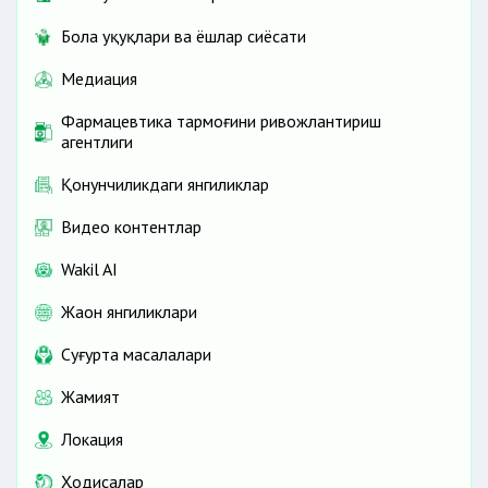
Бола ҳуқуқлари ва ёшлар сиёсати
Медиация
Фармацевтика тармоғини ривожлантириш
агентлиги
Қонунчиликдаги янгиликлар
Видео контентлар
Wakil AI
Жаҳон янгиликлари
Cуғурта масалалари
Жамият
Локация
Ҳодисалар