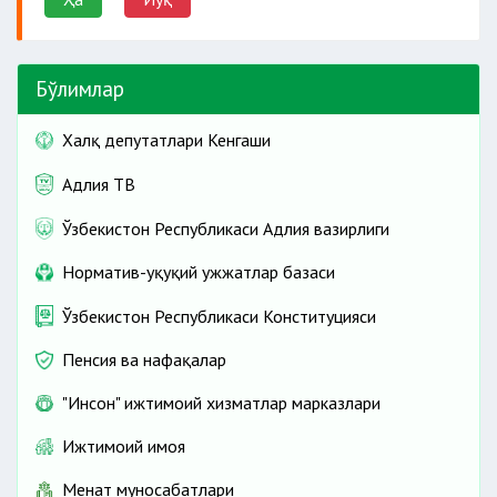
Бўлимлар
роликларни
жойлаштириш шаклида олиб борилиши
Халқ депутатлари Кенгаши
мумкин.
Адлия ТВ
Ўзбекистон Республикаси Адлия вазирлиги
Ташвиқот:
Норматив-ҳуқуқий ҳужжатлар базаси
телекоммуникация тармоқлари,
Ўзбекистон Республикаси Конституцияси
Пенсия ва нафақалар
ташвиқот материалларини
"Инсон" ижтимоий хизматлар марказлари
Ижтимоий ҳимоя
учрашувлар ўтказиш
Меҳнат муносабатлари