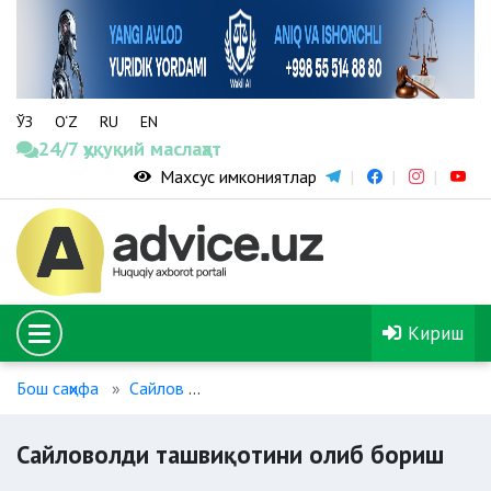
ЎЗ
O‘Z
RU
EN
24/7 ҳуқуқий маслаҳат
Махсус имкониятлар
Кириш
Бош саҳифа
Сайлов
Сайловолди ташвиқотини олиб бор
Сайловолди ташвиқотини олиб бориш