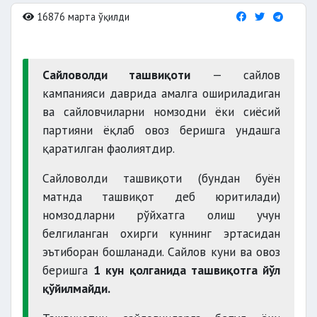
16876 марта ўқилди
Сайловолди ташвиқоти
— сайлов
кампанияси даврида амалга ошириладиган
ва сайловчиларни номзодни ёки сиёсий
партияни ёқлаб овоз беришга ундашга
қаратилган фаолиятдир.
Сайловолди ташвиқоти (бундан буён
матнда ташвиқот деб юритилади)
номзодларни рўйхатга олиш учун
белгиланган охирги куннинг эртасидан
эътиборан бошланади. Сайлов куни ва овоз
беришга
1 кун қолганида ташвиқотга йўл
қўйилмайди.