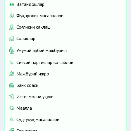
Ватандошлар
Фуқаролик масалалари
Соғлиқни сақлаш
Солиқлар
Умумий ҳарбий мажбурият
Сиёсий партиялар ва сайлов
Мажбурий ижро
Банк соҳаси
Истеъмолчи ҳуқуқи
Маҳалла
Суд-ҳуқуқ масалалари
Транспорт