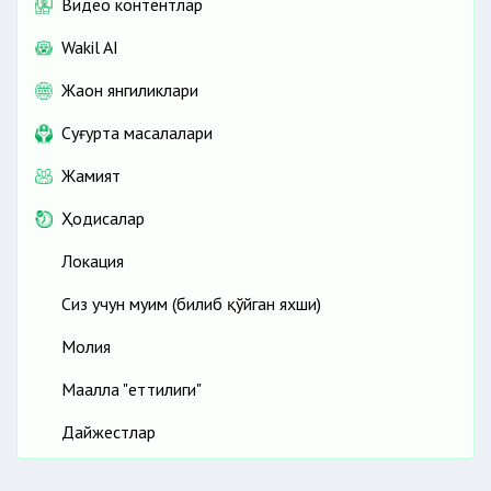
Видео контентлар
Wakil AI
Жаҳон янгиликлари
Cуғурта масалалари
Жамият
Ҳодисалар
Локация
Сиз учун муҳим (билиб қўйган яхши)
Молия
Маҳалла "еттилиги"
Дайжестлар