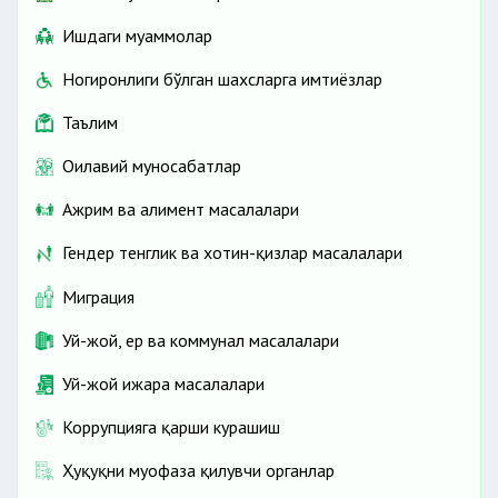
Ишдаги муаммолар
Ногиронлиги бўлган шахсларга имтиёзлар
Таълим
Оилавий муносабатлар
Ажрим ва алимент масалалари
Гендер тенглик ва хотин-қизлар масалалари
Миграция
Уй-жой, ер ва коммунал масалалари
Уй-жой ижара масалалари
Коррупцияга қарши курашиш
Ҳуқуқни муҳофаза қилувчи органлар