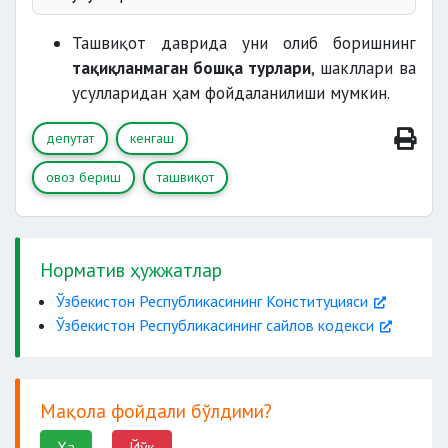
Ташвиқот қуйидагича тарзда олиб борилади:
ҳарбий хизматчиларининг,
Ташвиқот даврида уни олиб боришнинг
тақиқланмаган бошқа турлари
, шакллари ва
усулларидан ҳам фойдаланилиши мумкин.
депутат
кенгаш
судьяларнинг;
даъват
сайлов комиссиялари
этган ҳолда тарқатиш;
овоз бериш
ташвиқот
диний
сайловолди
платформаси тўғрисидаги ахборотни
Норматив ҳужжатлар
Ўзбекистон Республикасининг Конституцияси
ёқлаб
Ўзбекистон Республикасининг сайлов кодекси
овоз беришга
Мақола фойдали бўлдими?
Ҳа
Йўқ