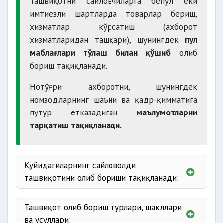
Ташвиқотни сайловчиларга бепул ёки
имтиёзли шартларда товарлар бериш,
хизматлар кўрсатиш (ахборот
хизматларидан ташқари), шунингдек
пул
маблағлари тўлаш билан қўшиб
олиб
бориш тақиқланади.
Нотўғри ахборотни, шунингдек
номзодларнинг шаъни ва қадр-қимматига
путур етказадиган
маълумотларни
тарқатиш тақиқланади.
Қуйидагиларнинг сайловолди
ташвиқотини олиб бориши тақиқланади:
ҳокимияти органлари
Ташвиқот олиб бориш турлари, шакллари
раҳбарларининг;
ва усуллари: