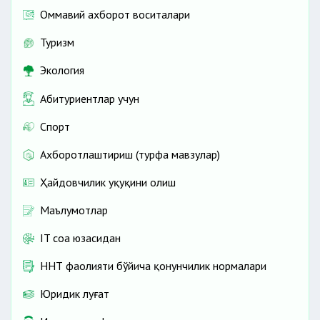
Оммавий ахборот воситалари
Туризм
Экология
Абитуриентлар учун
Спорт
Ахборотлаштириш (турфа мавзулар)
Ҳайдовчилик ҳуқуқини олиш
Маълумотлар
IT соҳа юзасидан
ННТ фаолияти бўйича қонунчилик нормалари
Юридик луғат