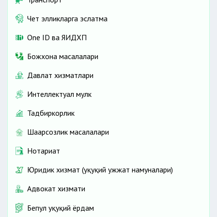
Чет элликларга эслатма
One ID ва ЯИДХП
Божхона масалалари
Давлат хизматлари
Интеллектуал мулк
Тадбиркорлик
Шаҳарсозлик масалалари
Нотариат
Юридик хизмат (ҳуқуқий ҳужжат намуналари)
Адвокат хизмати
Бепул ҳуқуқий ёрдам