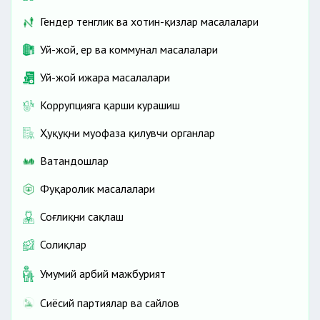
Гендер тенглик ва хотин-қизлар масалалари
Уй-жой, ер ва коммунал масалалари
Уй-жой ижара масалалари
Коррупцияга қарши курашиш
Ҳуқуқни муҳофаза қилувчи органлар
Ватандошлар
Фуқаролик масалалари
Соғлиқни сақлаш
Солиқлар
Умумий ҳарбий мажбурият
Сиёсий партиялар ва сайлов