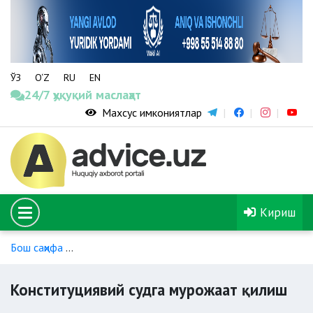
ЎЗ
O‘Z
RU
EN
24/7 ҳуқуқий маслаҳат
Махсус имкониятлар
Кириш
Бош саҳифа
Қайси судларга қандай ҳолатларда мурожаат қ
Конституциявий судга мурожаат қилиш