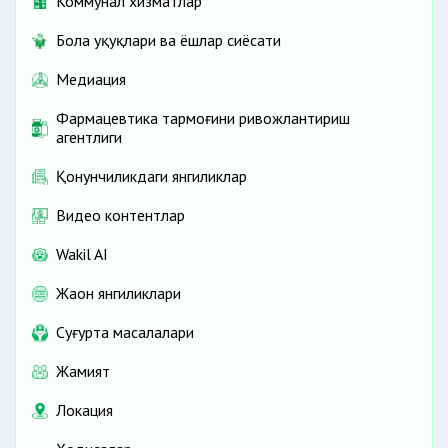
Коммунал хизматлар
Бола ҳуқуқлари ва ёшлар сиёсати
Медиация
Фармацевтика тармоғини ривожлантириш
агентлиги
Қонунчиликдаги янгиликлар
Видео контентлар
Wakil AI
Жаҳон янгиликлари
Cуғурта масалалари
Жамият
Локация