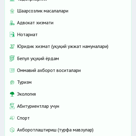
Шаҳарсозлик масалалари
Адвокат хизмати
Нотариат
Юридик хизмат (ҳуқуқий ҳужжат намуналари)
Бепул ҳуқуқий ёрдам
Оммавий ахборот воситалари
Туризм
Экология
Абитуриентлар учун
Спорт
Ахборотлаштириш (турфа мавзулар)