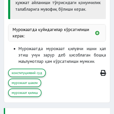
ҳужжат айланиши тўғрисидаги қонунчилик
талабларига мувофиқ бўлиши керак.
қонунларига
Мурожаатда қуйидагилар кўрсатилиши
мувофиқлиги
хулоса
керак:
Конституцияси
қонунлари
Мурожаатда мурожаат қилувчи ишни ҳал
шарҳ
этиш учун зарур деб ҳисоблаган бошқа
маълумотлар ҳам кўрсатилиши мумкин.
конституциявий суд
қонунининг шарҳ берилиши лозим бўлган
қоидалари;
мурожаат шакли
мувофиқлиги
судлар ташаббуси
мурожаат қилиш
ҳуқуқий асослари;
мурожаатини
масала юзасидан мурожаат
судлов ишларини
қилувчининг нуқтаи назари
умумлаштириш натижалари