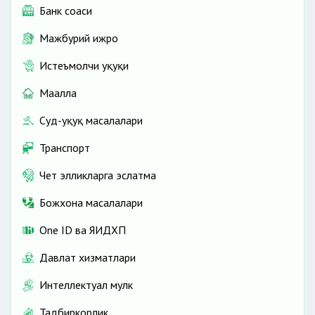
Банк соҳаси
Мажбурий ижро
Истеъмолчи ҳуқуқи
Маҳалла
Суд-ҳуқуқ масалалари
Транспорт
Чет элликларга эслатма
Божхона масалалари
One ID ва ЯИДХП
Давлат хизматлари
Интеллектуал мулк
Тадбиркорлик