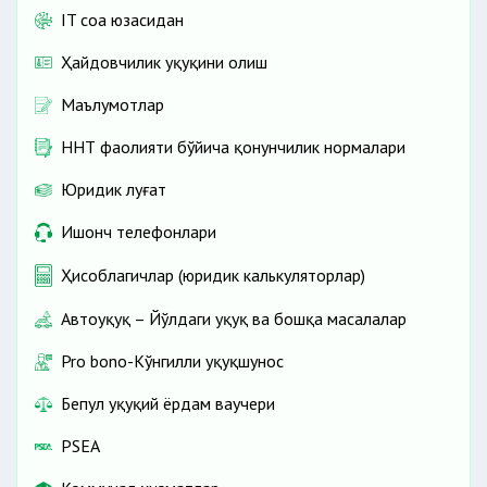
IT соҳа юзасидан
Ҳайдовчилик ҳуқуқини олиш
Маълумотлар
ННТ фаолияти бўйича қонунчилик нормалари
Юридик луғат
Ишонч телефонлари
Ҳисоблагичлар (юридик калькуляторлар)
Автоҳуқуқ – Йўлдаги ҳуқуқ ва бошқа масалалар
Pro bono-Кўнгилли ҳуқуқшунос
Бепул ҳуқуқий ёрдам ваучери
PSEA