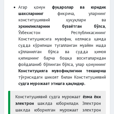
фармонлари
қарорлари
фармойишларининг
Агар қонун
фуқаролар ва юридик
шахсларнинг
фикрича, уларнинг
қарорларининг
конституциявий ҳуқуқлари ва
эркинликларини бузаётган бўлса
,
Ўзбекистон
Ўзбекистон Республикасининг
Республикасининг Конституциясига
Конституциясига мувофиқ келмаса ҳамда
мувофиқлигини аниқлайди
судда кўрилиши тугалланган муайян ишда
қўлланилган бўлса ва судда ҳимоя
имзолангунига қадар
қилишнинг барча бошқа воситаларидан
фойдаланиб бўлинган бўлса, улар қонуннинг
қонунларининг
Конституцияга мувофиқлигини текшириш
ратификация
тўғрисидаги шикоят билан Конституциявий
судга мурожаат этишга ҳақлидир.
Конституциявий судга мурожаат
ёзма ёки
мувофиқлигини аниқлайди
электрон
шаклда юборилади. Электрон
шаклда юборилган мурожаат электрон