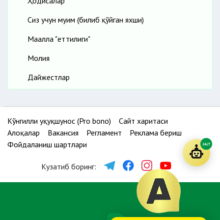
Ҳодисалар
Сиз учун муҳим (билиб қўйган яхши)
Маҳалла "еттилиги"
Молия
Дайжестлар
Кўнгилли ҳуқуқшунос (Pro bono)
Сайт харитаси
Алоқалар
Вакансия
Регламент
Реклама бериш
Фойдаланиш шартлари
24/7
Кузатиб боринг: