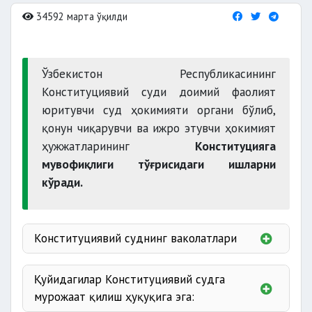
34592 марта ўқилди
Ўзбекистон Республикасининг
Конституциявий суди доимий фаолият
юритувчи суд ҳокимияти органи бўлиб,
қонун чиқарувчи ва ижро этувчи ҳокимият
ҳужжатларининг
Конституцияга
мувофиқлиги тўғрисидаги ишларни
кўради.
Конституциявий суднинг ваколатлари
Қуйидагилар Конституциявий судга
қарорларининг
мурожаат қилиш ҳуқуқига эга: