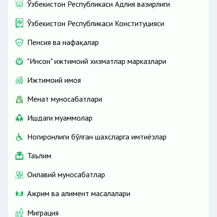
Ўзбекистон Республикаси Адлия вазирлиги
Ўзбекистон Республикаси Конституцияси
Пенсия ва нафақалар
"Инсон" ижтимоий хизматлар марказлари
Ижтимоий ҳимоя
Меҳнат муносабатлари
Ишдаги муаммолар
Ногиронлиги бўлган шахсларга имтиёзлар
Таълим
Оилавий муносабатлар
Ажрим ва алимент масалалари
Миграция