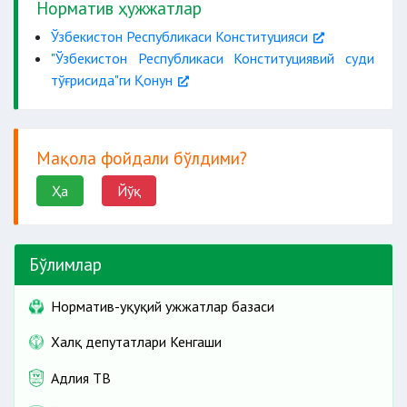
Норматив ҳужжатлар
Ўзбекистон Республикаси Конституцияси
"Ўзбекистон Республикаси Конституциявий суди
тўғрисида"ги Қонун
мурожаат қилувчининг номи
қонунийликнинг ҳолати
ахборот
Мақола фойдали бўлдими?
ваколати
Ҳа
Йўқ
ишларни кўриб чиқади
илова
Бўлимлар
Норматив-ҳуқуқий ҳужжатлар базаси
Халқ депутатлари Кенгаши
Адлия ТВ