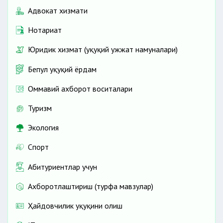
Адвокат хизмати
Нотариат
Юридик хизмат (ҳуқуқий ҳужжат намуналари)
Бепул ҳуқуқий ёрдам
Оммавий ахборот воситалари
Туризм
Экология
Спорт
Абитуриентлар учун
Ахборотлаштириш (турфа мавзулар)
Ҳайдовчилик ҳуқуқини олиш