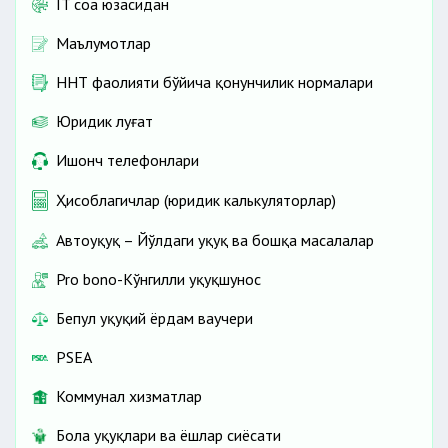
IT соҳа юзасидан
Маълумотлар
ННТ фаолияти бўйича қонунчилик нормалари
Юридик луғат
Ишонч телефонлари
Ҳисоблагичлар (юридик калькуляторлар)
Автоҳуқуқ – Йўлдаги ҳуқуқ ва бошқа масалалар
Pro bono-Кўнгилли ҳуқуқшунос
Бепул ҳуқуқий ёрдам ваучери
PSEA
Коммунал хизматлар
Бола ҳуқуқлари ва ёшлар сиёсати