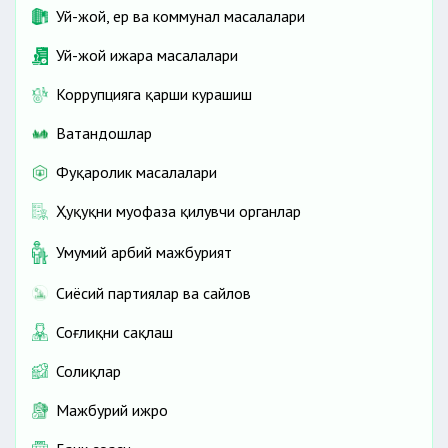
Уй-жой, ер ва коммунал масалалари
Уй-жой ижара масалалари
Коррупцияга қарши курашиш
Ватандошлар
Фуқаролик масалалари
Ҳуқуқни муҳофаза қилувчи органлар
Умумий ҳарбий мажбурият
Сиёсий партиялар ва сайлов
Соғлиқни сақлаш
Солиқлар
Мажбурий ижро