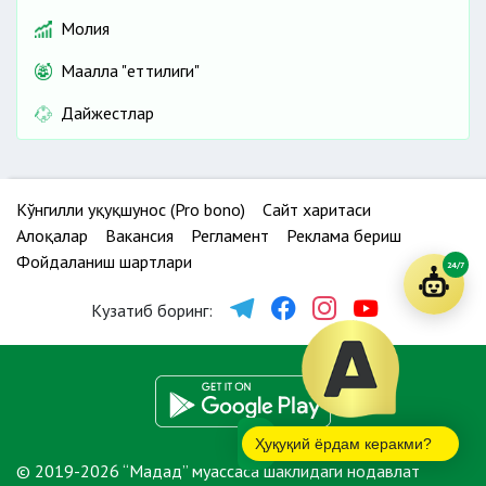
Молия
Маҳалла "еттилиги"
Дайжестлар
Кўнгилли ҳуқуқшунос (Pro bono)
Сайт харитаси
Алоқалар
Вакансия
Регламент
Реклама бериш
Фойдаланиш шартлари
24/7
Кузатиб боринг:
Ҳуқуқий ёрдам керакми?
© 2019-2026 “Мадад” муассаса шаклидаги нодавлат