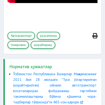
Автотранспорт
рухсатнома
тонировка
ыорайтириш
Норматив ҳужжатлар
Ўзбекистон Республикаси Вазирлар Маҳкамасининг
2021 йил 28 июлдаги "Туси ўзгартирилган
(қорайтирилган) ойнали автотранспорт
воситаларидан фойдаланиш тартибини
такомиллаштириш бўйича қўшимча чора-
тадбирлар тўғрисида"ги 465-сон қарори