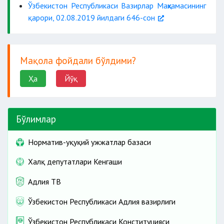
Ўзбекистон Республикаси Вазирлар Маҳкамасининг
қарори, 02.08.2019 йилдаги 646-сон
Мақола фойдали бўлдими?
Ҳа
Йўқ
Бўлимлар
Норматив-ҳуқуқий ҳужжатлар базаси
Халқ депутатлари Кенгаши
Адлия ТВ
Ўзбекистон Республикаси Адлия вазирлиги
Ўзбекистон Республикаси Конституцияси