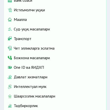
Банк соҳаси
Истеъмолчи ҳуқуқи
Маҳалла
Суд-ҳуқуқ масалалари
Транспорт
Чет элликларга эслатма
Божхона масалалари
One ID ва ЯИДХП
Давлат хизматлари
Интеллектуал мулк
Шаҳарсозлик масалалари
Тадбиркорлик