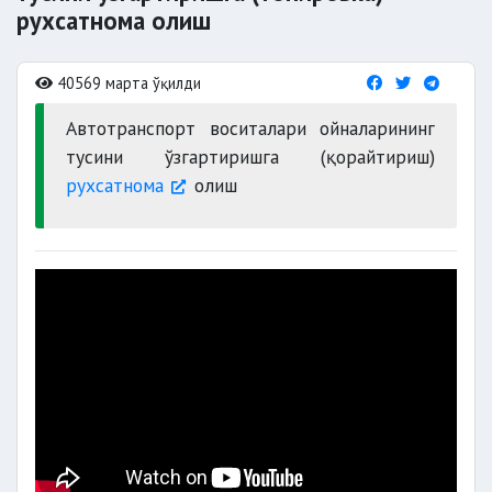
рухсатнома олиш
40569 марта ўқилди
Автотранспорт воситалари ойналарининг
тусини ўзгартиришга (қорайтириш)
рухсатнома
олиш