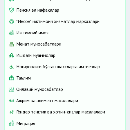
Пенсия ва нафақалар
"Инсон" ижтимоий хизматлар марказлари
Ижтимоий ҳимоя
Меҳнат муносабатлари
Ишдаги муаммолар
Ногиронлиги бўлган шахсларга имтиёзлар
Таълим
Оилавий муносабатлар
Ажрим ва алимент масалалари
Гендер тенглик ва хотин-қизлар масалалари
Миграция