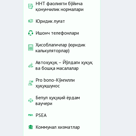
ННТ фаолияти бўйича
қонунчилик нормалари
Юридик луғат
Ишонч телефонлари
Ҳисоблагичлар (юридик
калькуляторлар)
Автоҳуқуқ – Йўлдаги ҳуқуқ
ва бошқа масалалар
Pro bono-Кўнгилли
ҳуқуқшунос
Бепул ҳуқуқий ёрдам
ваучери
PSEA
Коммунал хизматлар