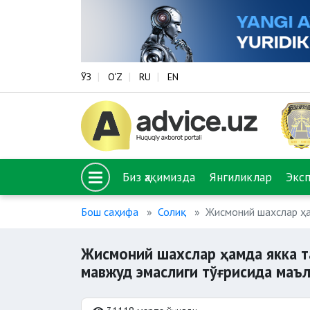
ЎЗ
O‘Z
RU
EN
Биз ҳақимизда
Янгиликлар
Экс
Бош саҳифа
Солиқ
Жисмоний шахслар ҳа
Жисмоний шахслар ҳамда якка т
мавжуд эмаслиги тўғрисида маъ