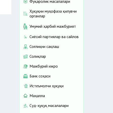
Фуқаролик масалалари
Ҳуқуқни муҳофаза қилувчи
органлар
Умумий ҳарбий мажбурият
Сиёсий партиялар ва сайлов
Соғлиқни сақлаш
Солиқлар
Мажбурий ижро
Банк соҳаси
Истеъмолчи ҳуқуқи
Маҳалла
Суд-ҳуқуқ масалалари