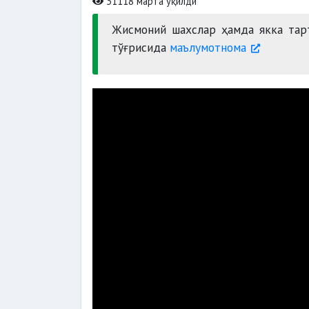
31118 марта ўқилди
Жисмоний шахслар ҳамда якка тар
тўғрисида
маълумотнома