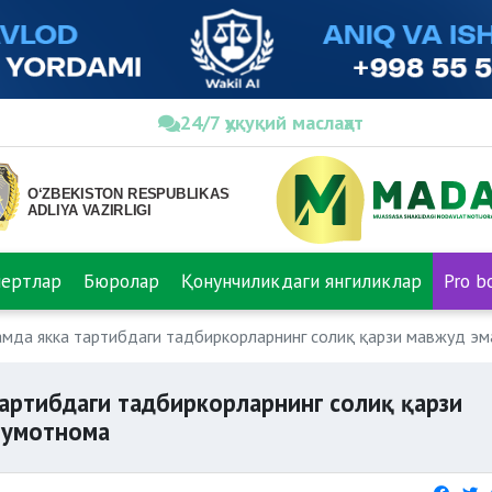
24/7 ҳуқуқий маслаҳат
пертлар
Бюролар
Қонунчиликдаги янгиликлар
Pro b
мда якка тартибдаги тадбиркорларнинг солиқ қарзи мавжуд эм
артибдаги тадбиркорларнинг солиқ қарзи
лумотнома