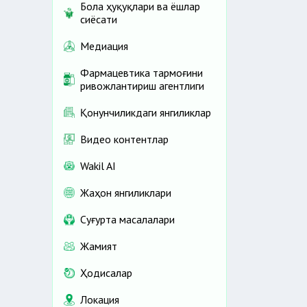
Бола ҳуқуқлари ва ёшлар
сиёсати
Медиация
Фармацевтика тармоғини
ривожлантириш агентлиги
Қонунчиликдаги янгиликлар
Видео контентлар
Wakil AI
Жаҳон янгиликлари
Cуғурта масалалари
Жамият
Ҳодисалар
Локация