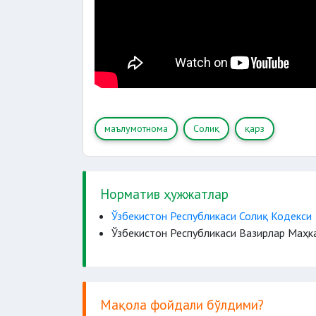
маълумотнома
Солиқ
қарз
Норматив ҳужжатлар
Ўзбекистон Республикаси Солиқ Кодекси
Ўзбекистон Республикаси Вазирлар Маҳка
Мақола фойдали бўлдими?