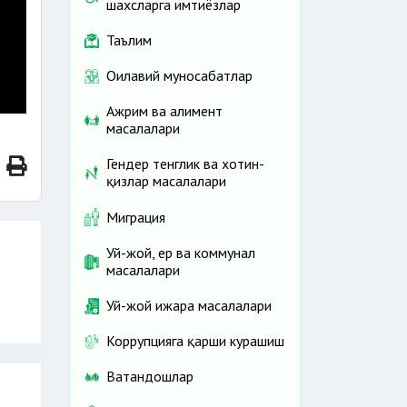
шахсларга имтиёзлар
Таълим
Оилавий муносабатлар
Ажрим ва алимент
масалалари
Гендер тенглик ва хотин-
қизлар масалалари
Миграция
Уй-жой, ер ва коммунал
масалалари
Уй-жой ижара масалалари
Коррупцияга қарши курашиш
Ватандошлар