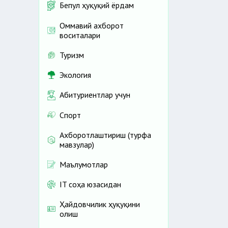
Бепул ҳуқуқий ёрдам
Оммавий ахборот
воситалари
Туризм
Экология
Абитуриентлар учун
Спорт
Ахборотлаштириш (турфа
мавзулар)
Маълумотлар
IT соҳа юзасидан
Ҳайдовчилик ҳуқуқини
олиш