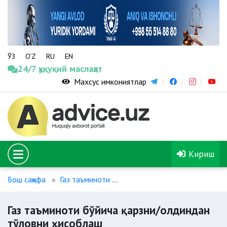
ЎЗ
O‘Z
RU
EN
24/7 ҳуқуқий маслаҳат
Махсус имкониятлар
Кириш
Бош саҳифа
Газ таъминоти
Газ таъминоти бўйича қарзн
Газ таъминоти бўйича қарзни/олдиндан
тўловни ҳисоблаш