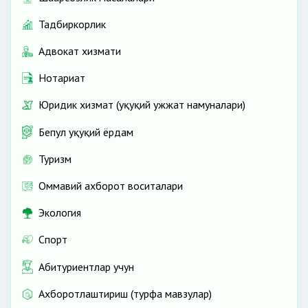
Тадбиркорлик
Адвокат хизмати
Нотариат
Юридик хизмат (ҳуқуқий ҳужжат намуналари)
Бепул ҳуқуқий ёрдам
Туризм
Оммавий ахборот воситалари
Экология
Спорт
Абитуриентлар учун
Ахборотлаштириш (турфа мавзулар)