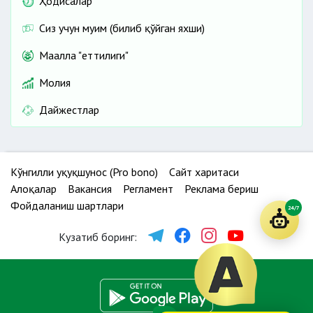
Ҳодисалар
Сиз учун муҳим (билиб қўйган яхши)
Маҳалла "еттилиги"
Молия
Дайжестлар
Кўнгилли ҳуқуқшунос (Pro bono)
Сайт харитаси
Алоқалар
Вакансия
Регламент
Реклама бериш
Фойдаланиш шартлари
24/7
Кузатиб боринг: