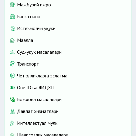
Мажбурий ижро
Банк соҳаси
Истеъмолчи ҳуқуқи
Маҳалла
Суд-ҳуқуқ масалалари
Транспорт
Чет элликларга эслатма
One ID ва ЯИДХП
Божхона масалалари
Давлат хизматлари
Интеллектуал мулк
Шаҳарсозлик масалалари