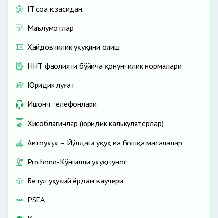
IT соҳа юзасидан
Маълумотлар
Ҳайдовчилик ҳуқуқини олиш
ННТ фаолияти бўйича қонунчилик нормалари
Юридик луғат
Ишонч телефонлари
Ҳисоблагичлар (юридик калькуляторлар)
Автоҳуқуқ – Йўлдаги ҳуқуқ ва бошқа масалалар
Pro bono-Кўнгилли ҳуқуқшунос
Бепул ҳуқуқий ёрдам ваучери
PSEA