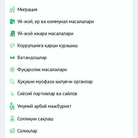
Миграция
Уй-жой, ер ва коммунал масалалари
Уй-жой ижара масалалари
Коррупцияга қарши курашиш
Ватандошлар
Фуқаролик масалалари
Ҳуқуқни муҳофаза қилувчи органлар
Сиёсий партиялар ва сайлов
Умумий ҳарбий мажбурият
Соғлиқни сақлаш
Солиқлар