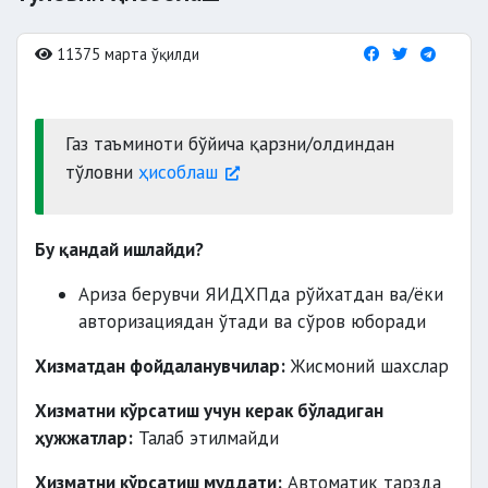
11375 марта ўқилди
Газ таъминоти бўйича қарзни/олдиндан
тўловни
ҳисоблаш
Бу қандай ишлайди?
Ариза берувчи ЯИДХПда рўйхатдан ва/ёки
авторизациядан ўтади ва сўров юборади
Хизматдан фойдаланувчилар:
Жисмоний шахслар
Хизматни кўрсатиш учун керак бўладиган
ҳужжатлар:
Талаб этилмайди
Хизматни кўрсатиш муддати:
Автоматик тарзда