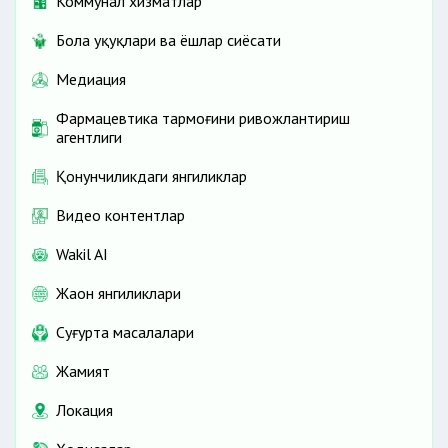
Коммунал хизматлар
Бола ҳуқуқлари ва ёшлар сиёсати
Медиация
Фармацевтика тармоғини ривожлантириш
агентлиги
Қонунчиликдаги янгиликлар
Видео контентлар
Wakil AI
Жаҳон янгиликлари
Cуғурта масалалари
Жамият
Локация