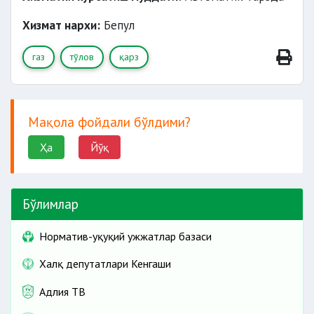
Хизмат нархи:
Бепул
газ
тўлов
қарз
Мақола фойдали бўлдими?
Ҳа
Йўқ
Бўлимлар
Норматив-ҳуқуқий ҳужжатлар базаси
Халқ депутатлари Кенгаши
Адлия ТВ