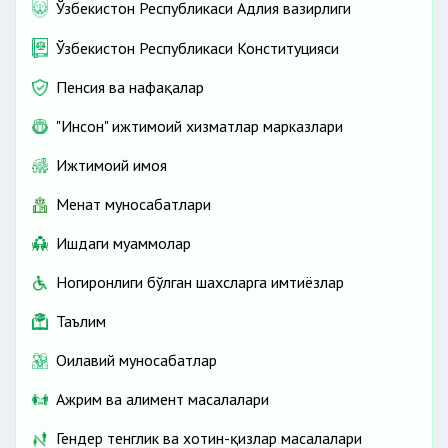
Ўзбекистон Республикаси Адлия вазирлиги
Ўзбекистон Республикаси Конституцияси
Пенсия ва нафақалар
"Инсон" ижтимоий хизматлар марказлари
Ижтимоий ҳимоя
Меҳнат муносабатлари
Ишдаги муаммолар
Ногиронлиги бўлган шахсларга имтиёзлар
Таълим
Оилавий муносабатлар
Ажрим ва алимент масалалари
Гендер тенглик ва хотин-қизлар масалалари