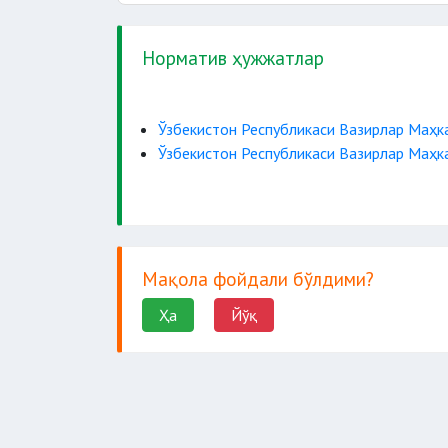
Норматив ҳужжатлар
Ўзбекистон Республикаси Вазирлар Маҳка
Ўзбекистон Республикаси Вазирлар Маҳка
Мақола фойдали бўлдими?
Ҳа
Йўқ