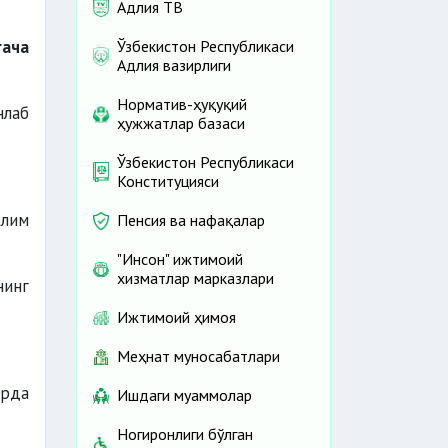
Адлия ТВ
гача
Ўзбекистон Республикаси
Адлия вазирлиги
Норматив-ҳуқуқий
нлаб
ҳужжатлар базаси
Ўзбекистон Республикаси
Конституцияси
ълим
Пенсия ва нафақалар
"Инсон" ижтимоий
хизматлар марказлари
нинг
Ижтимоий ҳимоя
Меҳнат муносабатлари
арда
Ишдаги муаммолар
Ногиронлиги бўлган