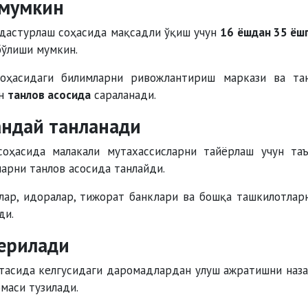
 мумкин
дастурлаш соҳасида мақсадли ўқиш учун
16 ёшдан 35 ёш
ўлиши мумкин.
оҳасидаги билимларни ривожлантириш маркази ва та
ан
танлов асосида
сараланади.
андай танланади
оҳасида малакали мутахассисларни тайёрлаш учун та
арни танлов асосида танлайди.
клар, идоралар, тижорат банклари ва бошқа ташкилотлар
ди.
берилади
ртасида келгусидаги даромадлардан улуш ажратишни наз
маси тузилади.