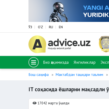
ЎЗ
O‘Z
RU
EN
Биз ҳақимизда
Янгиликлар
Экс
Бош саҳифа
Мактабдан ташқари таълим
IT соҳасида ёшларни мақсадли ў
17042 марта ўқилди