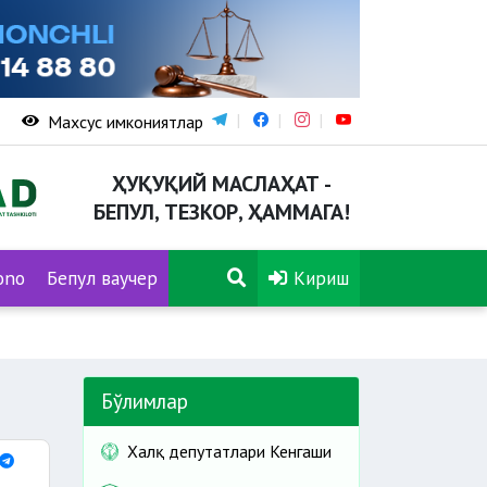
Махсус имкониятлар
ҲУҚУҚИЙ МАСЛАҲАТ -
БЕПУЛ, ТЕЗКОР, ҲАММАГА!
ono
Бепул ваучер
Кириш
Бўлимлар
Халқ депутатлари Кенгаши