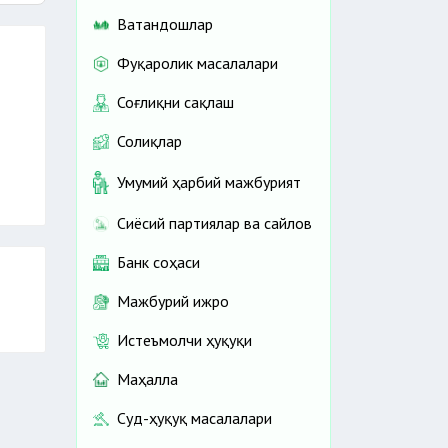
Ватандошлар
Фуқаролик масалалари
Соғлиқни сақлаш
Солиқлар
Умумий ҳарбий мажбурият
Сиёсий партиялар ва сайлов
Банк соҳаси
Мажбурий ижро
Истеъмолчи ҳуқуқи
Маҳалла
Суд-ҳуқуқ масалалари