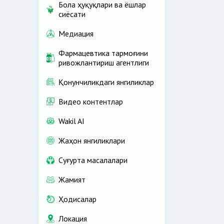
Бола ҳуқуқлари ва ёшлар
сиёсати
Медиация
Фармацевтика тармоғини
ривожлантириш агентлиги
Қонунчиликдаги янгиликлар
Видео контентлар
Wakil AI
Жаҳон янгиликлари
Cуғурта масалалари
Жамият
Ҳодисалар
Локация