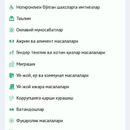
Ногиронлиги бўлган шахсларга имтиёзлар
Таълим
Оилавий муносабатлар
Ажрим ва алимент масалалари
Гендер тенглик ва хотин-қизлар масалалари
Миграция
Уй-жой, ер ва коммунал масалалари
Уй-жой ижара масалалари
Коррупцияга қарши курашиш
Ватандошлар
Фуқаролик масалалари