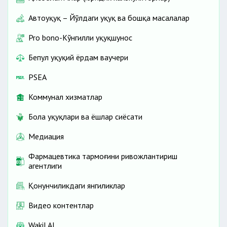
Автоҳуқуқ – Йўлдаги ҳуқуқ ва бошқа масалалар
Pro bono-Кўнгилли ҳуқуқшунос
Бепул ҳуқуқий ёрдам ваучери
PSEA
Коммунал хизматлар
Бола ҳуқуқлари ва ёшлар сиёсати
Медиация
Фармацевтика тармоғини ривожлантириш
агентлиги
Қонунчиликдаги янгиликлар
Видео контентлар
Wakil AI