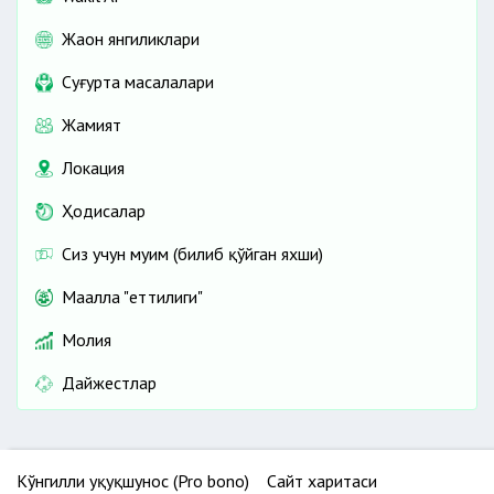
Жаҳон янгиликлари
Cуғурта масалалари
Жамият
Локация
Ҳодисалар
Сиз учун муҳим (билиб қўйган яхши)
Маҳалла "еттилиги"
Молия
Дайжестлар
Кўнгилли ҳуқуқшунос (Pro bono)
Сайт харитаси