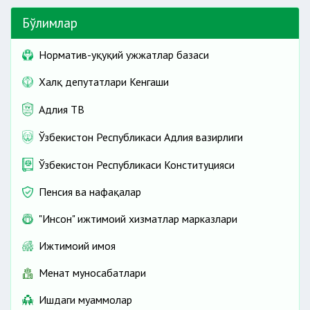
Бўлимлар
Норматив-ҳуқуқий ҳужжатлар базаси
Халқ депутатлари Кенгаши
Адлия ТВ
Ўзбекистон Республикаси Адлия вазирлиги
Ўзбекистон Республикаси Конституцияси
Пенсия ва нафақалар
"Инсон" ижтимоий хизматлар марказлари
Ижтимоий ҳимоя
Меҳнат муносабатлари
Ишдаги муаммолар