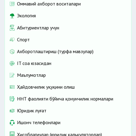
Оммавий ахборот воситалари
Экология
Абитуриентлар учун
Спорт
Ахборотлаштириш (турфа мавзулар)
IT соҳа юзасидан
Маълумотлар
Ҳайдовчилик ҳуқуқини олиш
ННТ фаолияти бўйича қонунчилик нормалари
Юридик луғат
Ишонч телефонлари
Ҳисоблагичлар (юридик калькуляторлар)