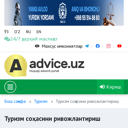
ЎЗ
O‘Z
RU
EN
24/7 ҳуқуқий маслаҳат
Махсус имкониятлар
Кириш
Бош саҳифа
Туризм
Туризм соҳасини ривожлантириш
Туризм соҳасини ривожлантириш