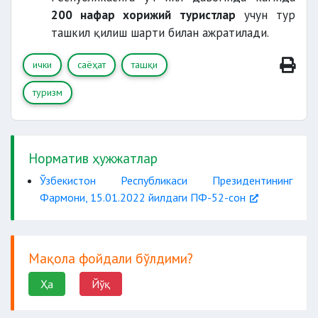
200 нафар хорижий туристлар
учун тур
ташкил қилиш шарти билан ажратилади.
ички
саёҳат
ташқи
туризм
Норматив ҳужжатлар
Ўзбекистон Республикаси Президентининг
Фармони, 15.01.2022 йилдаги ПФ-52-сон
Мақола фойдали бўлдими?
Ҳа
Йўқ