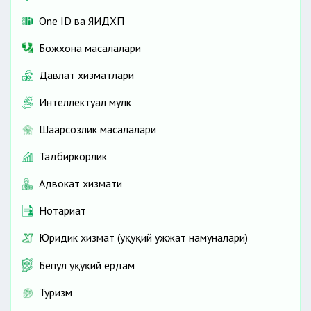
One ID ва ЯИДХП
Божхона масалалари
Давлат хизматлари
Интеллектуал мулк
Шаҳарсозлик масалалари
Тадбиркорлик
Адвокат хизмати
Нотариат
Юридик хизмат (ҳуқуқий ҳужжат намуналари)
Бепул ҳуқуқий ёрдам
Туризм