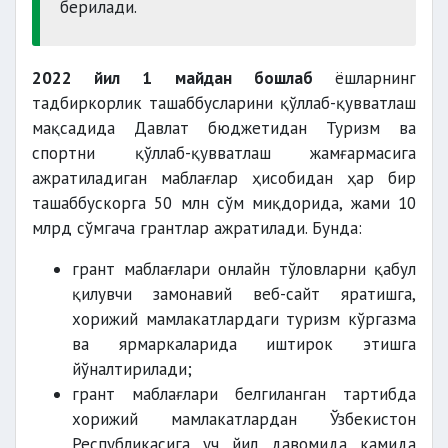
берилади.
2022 йил 1 майдан бошлаб
ёшларнинг
тадбиркорлик ташаббусларини қўллаб-қувватлаш
мақсадида Давлат бюджетидан Туризм ва
спортни қўллаб-қувватлаш жамғармасига
ажратиладиган маблағлар ҳисобидан ҳар бир
ташаббускорга 50 млн сўм миқдорида, жами 10
млрд сўмгача грантлар ажратилади. Бунда:
грант маблағлари онлайн тўловларни қабул
қилувчи замонавий веб-сайт яратишга,
хорижий мамлакатлардаги туризм кўргазма
ва ярмаркаларида иштирок этишга
йўналтирилади;
грант маблағлари белгиланган тартибда
хорижий мамлакатлардан Ўзбекистон
Республикасига уч йил давомида камида