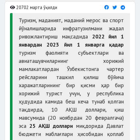
20702 марта ўқилди
Туризм, маданият, маданий мерос ва спорт
йўналишларида инфратузилмани жадал
ривожлантириш мақсадида
2022 йил 1
январдан 2023 йил 1 январга қадар
туризм фаолияти субъектлари ва
авиаташувчиларнинг хорижий
мамлакатлардан Ўзбекистонга чартер
рейсларини ташкил қилиш бўйича
харажатларининг бир қисми ҳар бир
хорижий турист учун, у республика
ҳудудида камида беш кеча тунаб қолган
тақдирда, 10 АҚШ доллари, қиш
мавсумида (20 ноябрдан 20 февралгача)
эса
25 АҚШ доллари
миқдорида Давлат
бюджети маблағлари ҳисобидан қоплаб