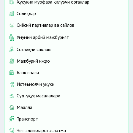
Ҳуқуқни муҳофаза қилувчи органлар
Солиқлар
Сиёсий партиялар ва сайлов
Умумий ҳарбий мажбурият
Соғлиқни сақлаш
Мажбурий ижро
Банк соҳаси
Истеъмолчи ҳуқуқи
Суд-ҳуқуқ масалалари
Маҳалла
Транспорт
Чет элликларга эслатма