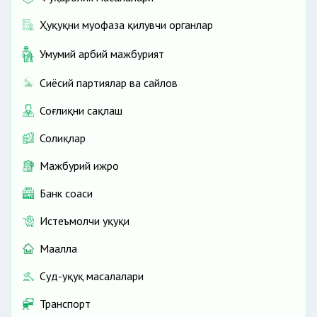
Ҳуқуқни муҳофаза қилувчи органлар
Умумий ҳарбий мажбурият
Сиёсий партиялар ва сайлов
Соғлиқни сақлаш
Солиқлар
Мажбурий ижро
Банк соҳаси
Истеъмолчи ҳуқуқи
Маҳалла
Суд-ҳуқуқ масалалари
Транспорт