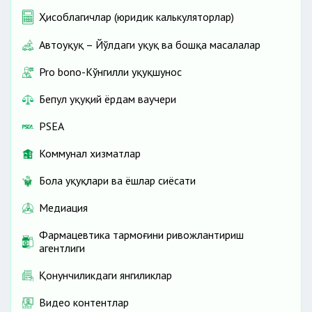
Ҳисоблагичлар (юридик калькуляторлар)
Автоҳуқуқ – Йўлдаги ҳуқуқ ва бошқа масалалар
Pro bono-Кўнгилли ҳуқуқшунос
Бепул ҳуқуқий ёрдам ваучери
PSEA
Коммунал хизматлар
Бола ҳуқуқлари ва ёшлар сиёсати
Медиация
Фармацевтика тармоғини ривожлантириш
агентлиги
Қонунчиликдаги янгиликлар
Видео контентлар