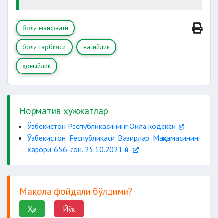
бола манфаати
бола тарбияси
васийлик
ҳомийлик
Норматив ҳужжатлар
Ўзбекистон Республикасининг Оила кодекси
Ўзбекистон Республикаси Вазирлар Маҳкамасининг
қарори. 656-сон. 25.10.2021 й.
Мақола фойдали бўлдими?
Ҳа
Йўқ