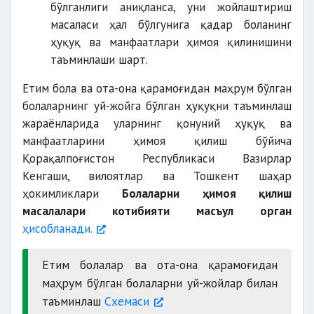
бўлганлиги аниқланса, уни жойлаштириш
масаласи ҳал бўлгунига қадар боланинг
ҳуқуқ ва манфаатлари ҳимоя қилинишини
таъминлаши шарт.
Етим бола ва ота-она қарамоғидан маҳрум бўлган
болаларнинг уй-жойга бўлган ҳуқуқни таъминлаш
жараёнларида уларнинг қонуний ҳуқуқ ва
манфаатларини ҳимоя қилиш бўйича
Қорақалпоғистон Республикаси Вазирлар
Кенгаши, вилоятлар ва Тошкент шаҳар
ҳокимликлари
Болаларни ҳимоя қилиш
масалалари котибияти масъул орган
ҳисобланади.
Етим болалар ва ота-она қарамоғидан
маҳрум бўлган болаларни уй-жойлар билан
таъминлаш
Схемаси