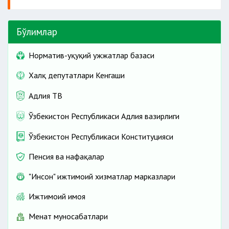
Бўлимлар
Норматив-ҳуқуқий ҳужжатлар базаси
Халқ депутатлари Кенгаши
Адлия ТВ
Ўзбекистон Республикаси Адлия вазирлиги
Ўзбекистон Республикаси Конституцияси
Пенсия ва нафақалар
"Инсон" ижтимоий хизматлар марказлари
Ижтимоий ҳимоя
Меҳнат муносабатлари