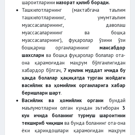
шароитларини
назорат қилиб боради.
Ташкилотларнинг (мактабгача таълим
ташкилотларининг, умумтаълим
боласини
муассасаларининг, даволаш
олишдан бош тортганда
муассасаларининг ва бошқа
муассасаларнинг), фуқаролар ўзини ўзи
бошқариш органларининг
мансабдор
шахслари
ва бошқа фуқаролар болалар ота-
она қарамоғидан маҳрум бўлганлигидан
хабардор бўлгач,
7 кунлик муддат ичида бу
ҳақда болалар ҳақиқатда турган жойдаги
васийлик ва ҳомийлик органларига хабар
беришлари шарт
.
Васийлик ва ҳомийлик органи
бундай
маълумотларни олган кундан эътиборан
3
кун ичида боланинг турмуш шароитини
текшириб чиқиши
ва бунда боланинг ота-она
ёки қариндошлари қарамоғидан маҳрум