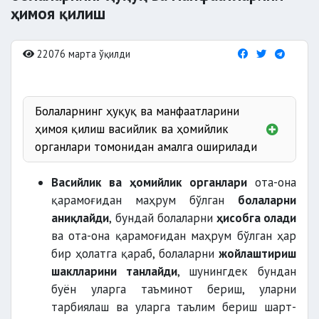
ҳимоя қилиш
22076 марта ўқилди
Болаларнинг ҳуқуқ ва манфаатларини
ҳимоя қилиш васийлик ва ҳомийлик
органлари томонидан амалга оширилади
вафот этганда;
Васийлик ва ҳомийлик органлари
ота-она
қарамоғидан маҳрум бўлган
болаларни
ота-оналик ҳуқуқи чекланганда;
аниқлайди
, бундай болаларни
ҳисобга олади
лаёқатсиз деб
ва ота-она қарамоғидан маҳрум бўлган ҳар
топилганда;
бир ҳолатга қараб, болаларни
жойлаштириш
касал бўлганда;
шаклларини танлайди
, шунингдек бундан
муддат бўлмаганда;
буён уларга таъминот бериш, уларни
тарбиялаш ва уларга таълим бериш шарт-