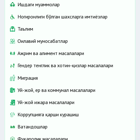
Ишдаги муаммолар
Ногиронлиги бўлган шахсларга имтиёзлар
Таълим
Оилавий муносабатлар
Ажрим ва алимент масалалари
Гендер тенглик ва хотин-қизлар масалалари
Миграция
Уй-жой, ер ва коммунал масалалари
Уй-жой ижара масалалари
Коррупцияга қарши курашиш
Ватандошлар
Фуқаролик масалалари