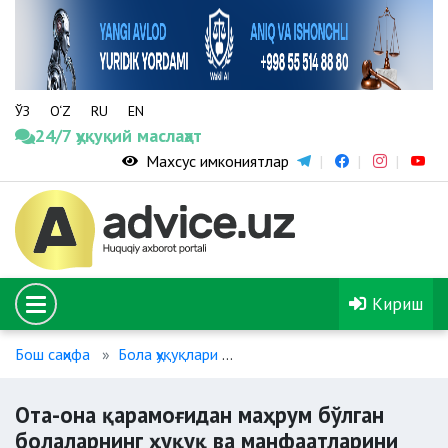
ЎЗ
O‘Z
RU
EN
24/7 ҳуқуқий маслаҳат
Махсус имкониятлар
Кириш
Бош саҳифа
Бола ҳуқуқлари
Ота-она қарамоғидан маҳрум 
Ота-она қарамоғидан маҳрум бўлган
болаларнинг ҳуқуқ ва манфаатларини