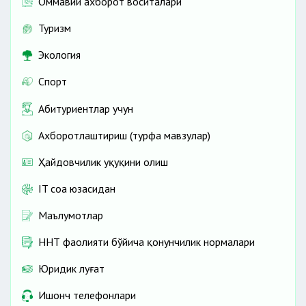
Оммавий ахборот воситалари
Туризм
Экология
Спорт
Абитуриентлар учун
Ахборотлаштириш (турфа мавзулар)
Ҳайдовчилик ҳуқуқини олиш
IT соҳа юзасидан
Маълумотлар
ННТ фаолияти бўйича қонунчилик нормалари
Юридик луғат
Ишонч телефонлари