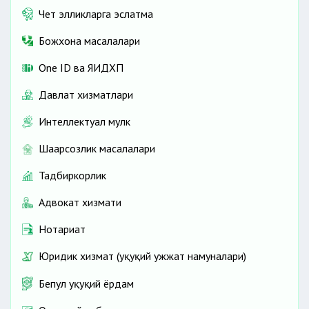
Чет элликларга эслатма
Божхона масалалари
One ID ва ЯИДХП
Давлат хизматлари
Интеллектуал мулк
Шаҳарсозлик масалалари
Тадбиркорлик
Адвокат хизмати
Нотариат
Юридик хизмат (ҳуқуқий ҳужжат намуналари)
Бепул ҳуқуқий ёрдам