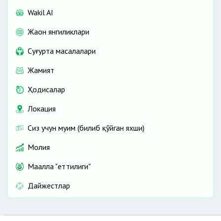
Wakil AI
Жаҳон янгиликлари
Cуғурта масалалари
Жамият
Ҳодисалар
Локация
Сиз учун муҳим (билиб қўйган яхши)
Молия
Маҳалла "еттилиги"
Дайжестлар