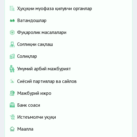
Ҳуқуқни муҳофаза қилувчи органлар
Ватандошлар
Фуқаролик масалалари
Соғлиқни сақлаш
Солиқлар
Умумий ҳарбий мажбурият
Сиёсий партиялар ва сайлов
Мажбурий ижро
Банк соҳаси
Истеъмолчи ҳуқуқи
Маҳалла