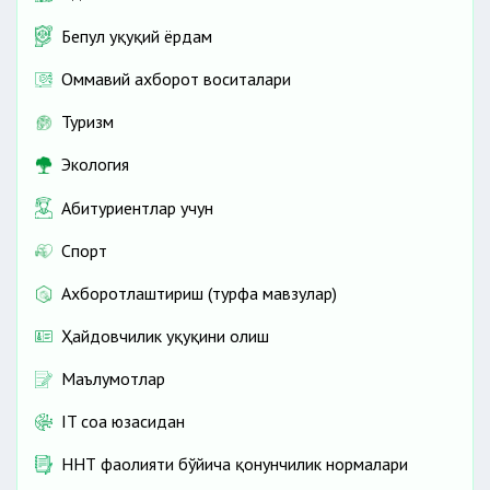
Бепул ҳуқуқий ёрдам
Оммавий ахборот воситалари
Туризм
Экология
Абитуриентлар учун
Спорт
Ахборотлаштириш (турфа мавзулар)
Ҳайдовчилик ҳуқуқини олиш
Маълумотлар
IT соҳа юзасидан
ННТ фаолияти бўйича қонунчилик нормалари