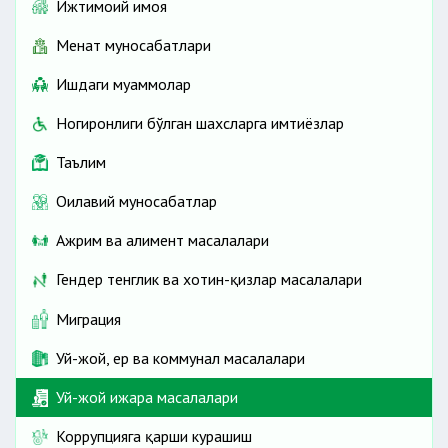
Ижтимоий ҳимоя
Меҳнат муносабатлари
Ишдаги муаммолар
Ногиронлиги бўлган шахсларга имтиёзлар
Таълим
Оилавий муносабатлар
Ажрим ва алимент масалалари
Гендер тенглик ва хотин-қизлар масалалари
Миграция
Уй-жой, ер ва коммунал масалалари
Уй-жой ижара масалалари
Коррупцияга қарши курашиш