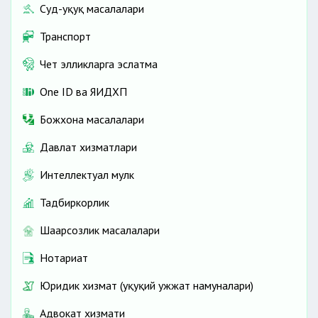
Суд-ҳуқуқ масалалари
Транспорт
Чет элликларга эслатма
One ID ва ЯИДХП
Божхона масалалари
Давлат хизматлари
Интеллектуал мулк
Тадбиркорлик
Шаҳарсозлик масалалари
Нотариат
Юридик хизмат (ҳуқуқий ҳужжат намуналари)
Адвокат хизмати