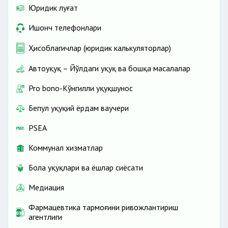
Юридик луғат
Ишонч телефонлари
Ҳисоблагичлар (юридик калькуляторлар)
Автоҳуқуқ – Йўлдаги ҳуқуқ ва бошқа масалалар
Pro bono-Кўнгилли ҳуқуқшунос
Бепул ҳуқуқий ёрдам ваучери
PSEA
Коммунал хизматлар
Бола ҳуқуқлари ва ёшлар сиёсати
Медиация
Фармацевтика тармоғини ривожлантириш
агентлиги