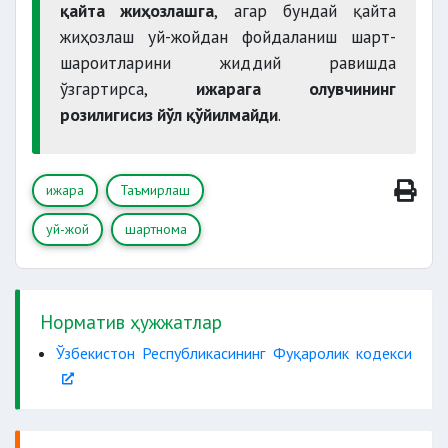
қайта жиҳозлашга
, агар бундай қайта
жиҳозлаш уй-жойдан фойдаланиш шарт-
шароитларини жиддий равишда
ўзгартирса,
ижарага олувчининг
розилигисиз йўл қўйилмайди
.
ижара
Таъмирлаш
уй-жой
шартнома
Норматив ҳужжатлар
Ўзбекистон Республикасининг Фуқаролик кодекси