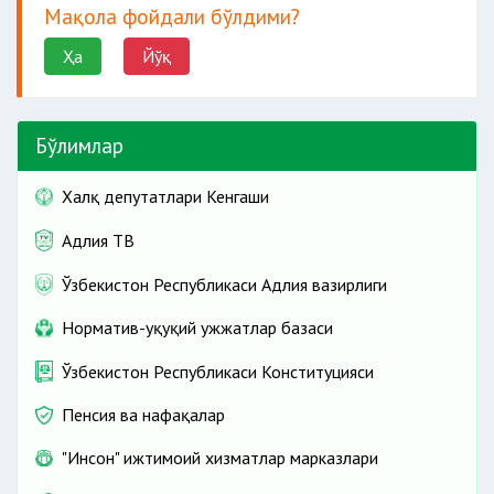
Мақола фойдали бўлдими?
Ҳа
Йўқ
Бўлимлар
Халқ депутатлари Кенгаши
Адлия ТВ
Ўзбекистон Республикаси Адлия вазирлиги
Норматив-ҳуқуқий ҳужжатлар базаси
Ўзбекистон Республикаси Конституцияси
Пенсия ва нафақалар
"Инсон" ижтимоий хизматлар марказлари