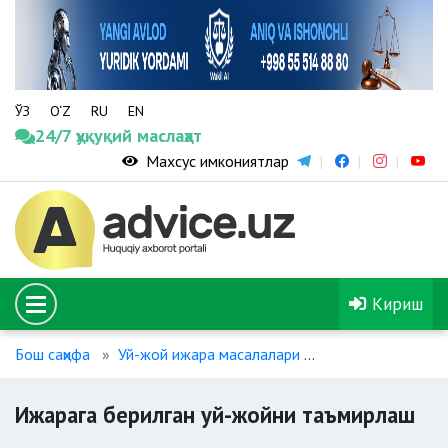
ЎЗ
O‘Z
RU
EN
24/7 ҳуқуқий маслаҳат
Махсус имкониятлар
Кириш
Бош саҳифа
Уй-жой ижара масалалари
Ижарага берилга
Ижарага берилган уй-жойни таъмирлаш