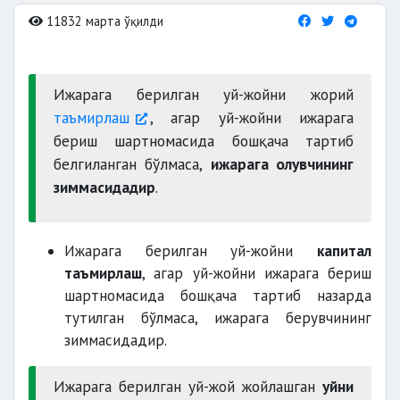
11832 марта ўқилди
Ижарага берилган уй-жойни жорий
таъмирлаш
, агар уй-жойни ижарага
бериш шартномасида бошқача тартиб
белгиланган бўлмаса,
ижарага олувчининг
зиммасидадир
.
Ижарага берилган уй-жойни
капитал
таъмирлаш
, агар уй-жойни ижарага бериш
шартномасида бошқача тартиб назарда
тутилган бўлмаса, ижарага берувчининг
зиммасидадир.
Ижарага берилган уй-жой жойлашган
уйни