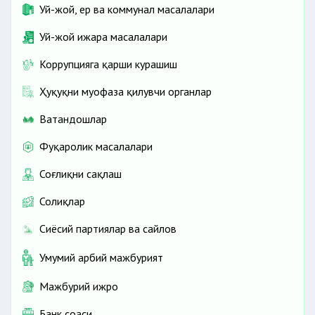
Уй-жой, ер ва коммунал масалалари
Уй-жой ижара масалалари
Коррупцияга қарши курашиш
Ҳуқуқни муҳофаза қилувчи органлар
Ватандошлар
Фуқаролик масалалари
Соғлиқни сақлаш
Солиқлар
Сиёсий партиялар ва сайлов
Умумий ҳарбий мажбурият
Мажбурий ижро
Банк соҳаси