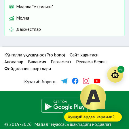
Маҳалла "еттилиги"
Молия
Дайжестлар
Кўнгилли ҳуқуқшунос (Pro bono)
Сайт харитаси
Алоқалар
Вакансия
Регламент
Реклама бериш
Фойдаланиш шартлари
24/7
Кузатиб боринг:
Ҳуқуқий ёрдам керакми?
© 2019-2026 “Мадад” муассаса шаклидаги нодавлат