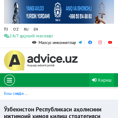
ЎЗ
O‘Z
RU
EN
24/7 ҳуқуқий маслаҳат
Махсус имкониятлар
Кириш
Бош саҳифа
Ижтимоий хизматлар ва моддий ёрдамнинг бо
Ўзбекистон Республикаси аҳолисини
ижтимоий ҳимоя қилиш стратегияси