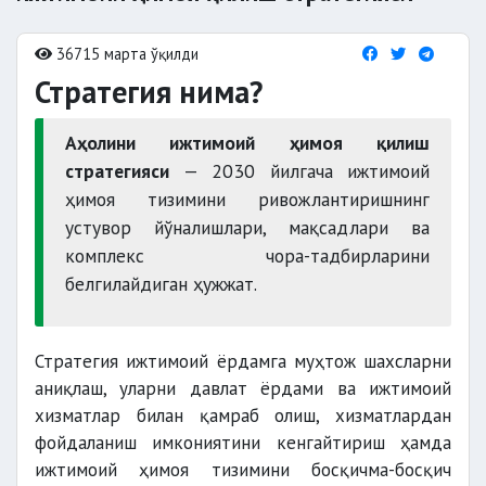
36715 марта ўқилди
Стратегия нима?
Аҳолини ижтимоий ҳимоя қилиш
стратегияси
— 2030 йилгача ижтимоий
ҳимоя тизимини ривожлантиришнинг
устувор йўналишлари, мақсадлари ва
комплекс чора-тадбирларини
белгилайдиган ҳужжат.
Стратегия ижтимоий ёрдамга муҳтож шахсларни
аниқлаш, уларни давлат ёрдами ва ижтимоий
хизматлар билан қамраб олиш, хизматлардан
фойдаланиш имкониятини кенгайтириш ҳамда
ижтимоий ҳимоя тизимини босқичма-босқич