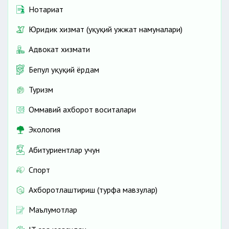
Нотариат
Юридик хизмат (ҳуқуқий ҳужжат намуналари)
Адвокат хизмати
Бепул ҳуқуқий ёрдам
Туризм
Оммавий ахборот воситалари
Экология
Абитуриентлар учун
Спорт
Ахборотлаштириш (турфа мавзулар)
Маълумотлар