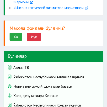
Фармони
«Инсон» ижтимоий хизматлар марказлари
Мақола фойдали бўлдими?
Ҳа
Йўқ
Бўлимлар
Адлия ТВ
Ўзбекистон Республикаси Адлия вазирлиги
Норматив-ҳуқуқий ҳужжатлар базаси
Халқ депутатлари Кенгаши
Ўзбекистон Республикаси Конституцияси