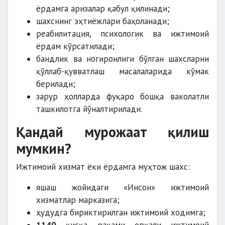
ёрдамга аризалар қабул қилинади;
шахснинг эҳтиёжлари баҳоланади;
реабилитация, психологик ва ижтимоий
ёрдам кўрсатилади;
бандлик ва ногиронлиги бўлган шахсларни
қўллаб-қувватлаш масалаларида кўмак
берилади;
зарур ҳолларда фуқаро бошқа ваколатли
ташкилотга йўналтирилади.
Қандай мурожаат қилиш
мумкин?
Ижтимоий хизмат ёки ёрдамга муҳтож шахс:
яшаш жойидаги «Инсон» ижтимоий
хизматлар марказига;
ҳудудга бириктирилган ижтимоий ходимга;