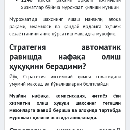
1140
қисқа рақами орқали ижтимоий
хизматлар бўйича мурожаат қилиши мумкин.
Мурожаатда шахснинг яшаш манзили, алоқа
рақами, муаммоси ва қандай ёрдамга эҳтиёж
сезаётганини аниқ кўрсатиш мақсадга мувофиқ.
Стратегия автоматик
равишда нафақа олиш
ҳуқуқини берадими?
Йўқ. Стратегия ижтимоий ҳимоя соҳасидаги
умумий мақсад ва йўналишларни белгилайди.
Муайян нафақа, компенсация, имтиёз ёки
хизматни олиш ҳуқуқи шахснинг тегишли
мезонларга жавоб бериши ва алоҳида тартибда
мурожаат қилиши асосида аниқланади.