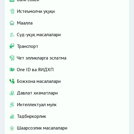
Истеъмолчи ҳуқуқи
Маҳалла
Суд-ҳуқуқ масалалари
Транспорт
Чет элликларга эслатма
One ID ва ЯИДХП
Божхона масалалари
Давлат хизматлари
Интеллектуал мулк
Тадбиркорлик
Шаҳарсозлик масалалари