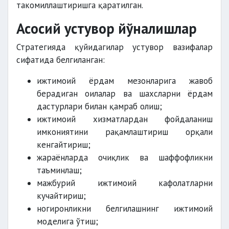
такомиллаштиришга қаратилган.
Асосий устувор йўналишлар
Стратегияда қуйидагилар устувор вазифалар
сифатида белгиланган:
ижтимоий ёрдам мезонларига жавоб
берадиган оилалар ва шахсларни ёрдам
дастурлари билан қамраб олиш;
ижтимоий хизматлардан фойдаланиш
имкониятини рақамлаштириш орқали
кенгайтириш;
жараёнларда очиқлик ва шаффофликни
таъминлаш;
мажбурий ижтимоий кафолатларни
кучайтириш;
ногиронликни белгилашнинг ижтимоий
моделига ўтиш;