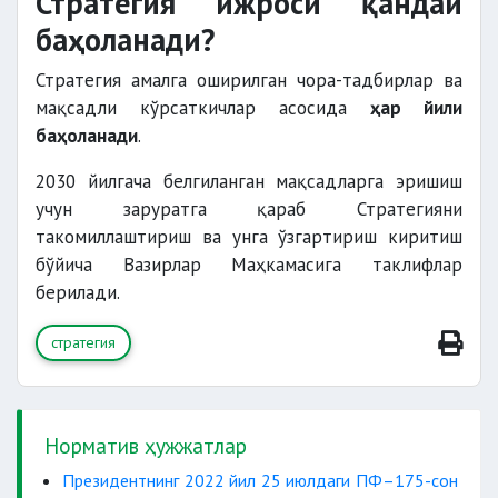
Стратегия ижроси қандай
баҳоланади?
Стратегия амалга оширилган чора-тадбирлар ва
мақсадли кўрсаткичлар асосида
ҳар йили
баҳоланади
.
2030 йилгача белгиланган мақсадларга эришиш
учун заруратга қараб Стратегияни
такомиллаштириш ва унга ўзгартириш киритиш
бўйича Вазирлар Маҳкамасига таклифлар
берилади.
стратегия
Норматив ҳужжатлар
Президентнинг 2022 йил 25 июлдаги ПФ–175-сон