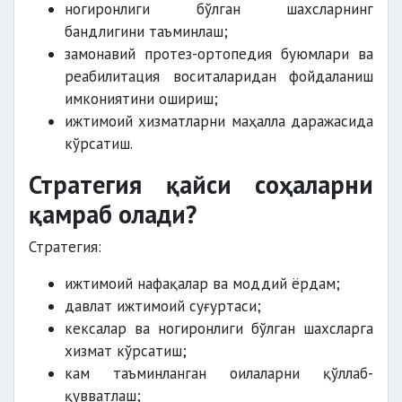
ногиронлиги бўлган шахсларнинг
бандлигини таъминлаш;
замонавий протез-ортопедия буюмлари ва
реабилитация воситаларидан фойдаланиш
имкониятини ошириш;
ижтимоий хизматларни маҳалла даражасида
кўрсатиш.
Стратегия қайси соҳаларни
қамраб олади?
Стратегия:
ижтимоий нафақалар ва моддий ёрдам;
давлат ижтимоий суғуртаси;
кексалар ва ногиронлиги бўлган шахсларга
хизмат кўрсатиш;
кам таъминланган оилаларни қўллаб-
қувватлаш;