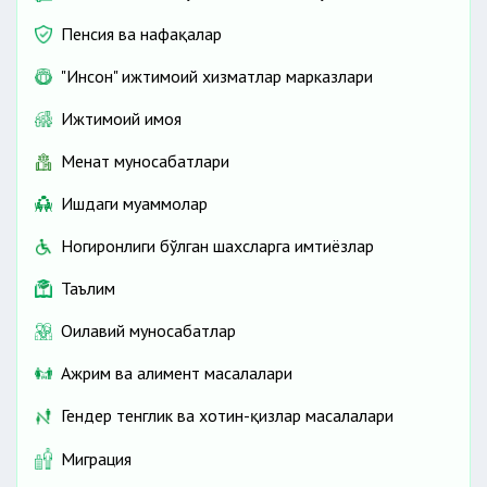
Пенсия ва нафақалар
"Инсон" ижтимоий хизматлар марказлари
Ижтимоий ҳимоя
Меҳнат муносабатлари
Ишдаги муаммолар
Ногиронлиги бўлган шахсларга имтиёзлар
Таълим
Оилавий муносабатлар
Ажрим ва алимент масалалари
Гендер тенглик ва хотин-қизлар масалалари
Миграция