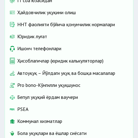
IT соҳа юзасидан
Ҳайдовчилик ҳуқуқини олиш
ННТ фаолияти бўйича қонунчилик нормалари
Юридик луғат
Ишонч телефонлари
Ҳисоблагичлар (юридик калькуляторлар)
Автоҳуқуқ – Йўлдаги ҳуқуқ ва бошқа масалалар
Pro bono-Кўнгилли ҳуқуқшунос
Бепул ҳуқуқий ёрдам ваучери
PSEA
Коммунал хизматлар
Бола ҳуқуқлари ва ёшлар сиёсати