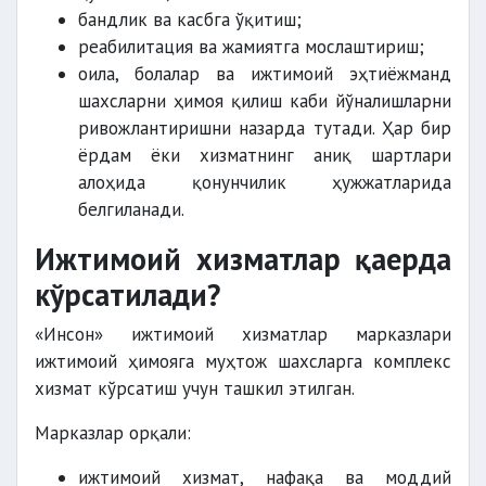
бандлик ва касбга ўқитиш;
реабилитация ва жамиятга мослаштириш;
оила, болалар ва ижтимоий эҳтиёжманд
шахсларни ҳимоя қилиш каби йўналишларни
ривожлантиришни назарда тутади. Ҳар бир
ёрдам ёки хизматнинг аниқ шартлари
алоҳида қонунчилик ҳужжатларида
белгиланади.
Ижтимоий хизматлар қаерда
кўрсатилади?
«Инсон» ижтимоий хизматлар марказлари
ижтимоий ҳимояга муҳтож шахсларга комплекс
хизмат кўрсатиш учун ташкил этилган.
Марказлар орқали:
ижтимоий хизмат, нафақа ва моддий