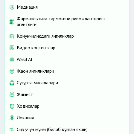
Медиация
Фармацевтика тармоғини ривожлантириш
агентлиги
Қонунчиликдаги янгиликлар
Видео контентлар
Wakil AI
Жаҳон янгиликлари
Cуғурта масалалари
Жамият
Ҳодисалар
Локация
Сиз учун муҳим (билиб қўйган яхши)