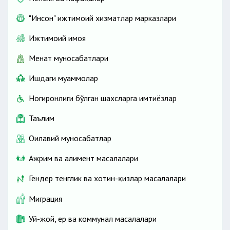
"Инсон" ижтимоий хизматлар марказлари
Ижтимоий ҳимоя
касаначига боғлиқ бўлмаган ҳолатлар
Меҳнат муносабатлари
Ишдаги муаммолар
Ногиронлиги бўлган шахсларга имтиёзлар
Таълим
Оилавий муносабатлар
Ажрим ва алимент масалалари
Гендер тенглик ва хотин-қизлар масалалари
Миграция
Уй-жой, ер ва коммунал масалалари