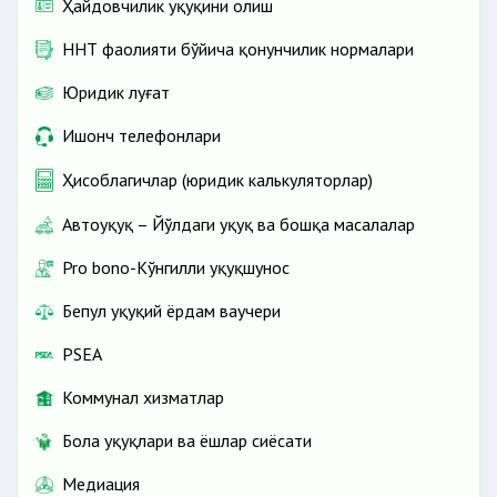
Ҳайдовчилик ҳуқуқини олиш
ННТ фаолияти бўйича қонунчилик нормалари
Юридик луғат
Ишонч телефонлари
Ҳисоблагичлар (юридик калькуляторлар)
Автоҳуқуқ – Йўлдаги ҳуқуқ ва бошқа масалалар
Pro bono-Кўнгилли ҳуқуқшунос
Бепул ҳуқуқий ёрдам ваучери
PSEA
Коммунал хизматлар
Бола ҳуқуқлари ва ёшлар сиёсати
Медиация