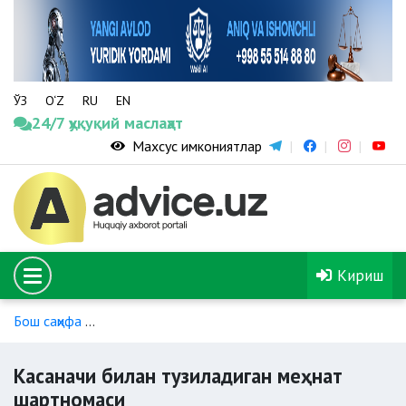
ЎЗ
O‘Z
RU
EN
24/7 ҳуқуқий маслаҳат
Махсус имкониятлар
Кириш
Бош саҳифа
Касаначиларнинг меҳнатини ҳуқуқий жиҳатдан та
Касаначи билан тузиладиган меҳнат
шартномаси