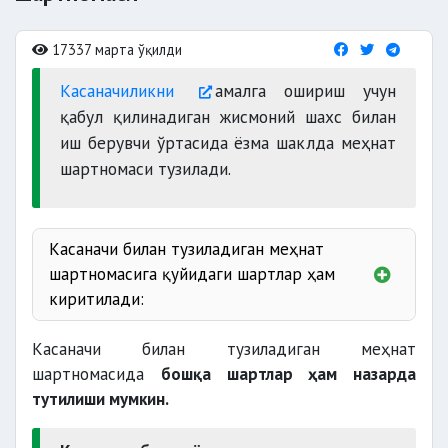
17337 марта ўқилди
Касаначиликни
амалга ошириш учун
қабул қилинадиган жисмоний шахс билан
иш берувчи ўртасида ёзма шаклда меҳнат
шартномаси тузилади.
Касаначи билан тузиладиган меҳнат
шартномасига қуйидаги шартлар ҳам
киритилади:
Касаначи билан тузиладиган меҳнат
шартномасида
бошқа шартлар ҳам назарда
тутилиши мумкин.
ярим тайёр маҳсулотларни
бериш тартиби;