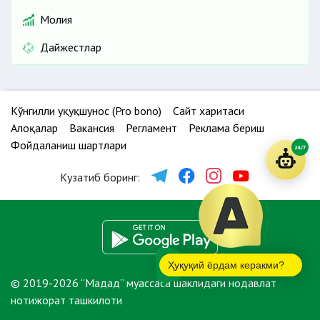
Молия
Дайжестлар
Кўнгилли ҳуқуқшунос (Pro bono)
Сайт харитаси
Алоқалар
Вакансия
Регламент
Реклама бериш
Фойдаланиш шартлари
24/7
Кузатиб боринг:
Ҳуқуқий ёрдам керакми?
© 2019-2026 “Мадад” муассаса шаклидаги нодавлат
нотижорат ташкилоти