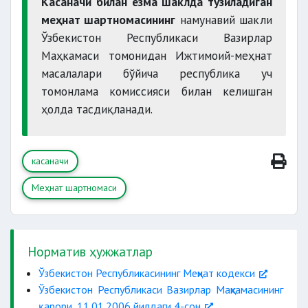
Касаначи билан ёзма шаклда тузиладиган
хом ашё, материаллар ва тайёр
меҳнат шартномасининг
намунавий шакли
маҳсулотларни қабул қилиш ҳамда
Ўзбекистон Республикаси Вазирлар
топшириш тартиби;
Маҳкамаси томонидан Ижтимоий-меҳнат
моддий жавобгарлик шартлари
масалалари бўйича республика уч
томонлама комиссияси билан келишган
ҳолда тасдиқланади.
касаначи
Меҳнат шартномаси
Норматив ҳужжатлар
Ўзбекистон Республикасининг Меҳнат кодекси
Ўзбекистон Республикаси Вазирлар Маҳкамасининг
қарори, 11.01.2006 йилдаги 4-сон