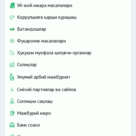
Уй-жой ижара масалалари
Коррупцияга қарши курашиш
Ватандошлар
Фуқаролик масалалари
Ҳуқуқни муҳофаза қилувчи органлар
Солиқлар
Умумий ҳарбий мажбурият
Сиёсий партиялар ва сайлов
Соғлиқни сақлаш
Мажбурий ижро
Банк соҳаси