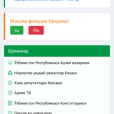
Мақола фойдали бўлдими?
асбоб
Ҳа
Йўқ
ва жиҳозни таъмирлаш юзасидан иш
берувчининг мажбуриятлари;
Бўлимлар
Ўзбекистон Республикаси Адлия вазирлиги
Норматив-ҳуқуқий ҳужжатлар базаси
Халқ депутатлари Кенгаши
касаначига фойдаланиш учун берилган
ускуналар
Адлия ТВ
Ўзбекистон Республикаси Конституцияси
инвентаризациядан ўтказиш
Пенсия ва нафақалар