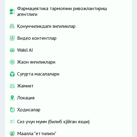
Фармацевтика тармоғини ривожлантириш
агентлиги
Қонунчиликдаги янгиликлар
Видео контентлар
Wakil AI
Жаҳон янгиликлари
Cуғурта масалалари
Жамият
Локация
Ҳодисалар
Сиз учун муҳим (билиб қўйган яхши)
Маҳалла "еттилиги"