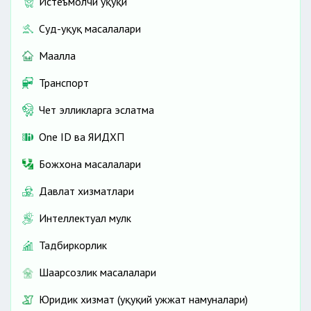
Истеъмолчи ҳуқуқи
Суд-ҳуқуқ масалалари
Маҳалла
Транспорт
Чет элликларга эслатма
One ID ва ЯИДХП
Божхона масалалари
Давлат хизматлари
Интеллектуал мулк
Тадбиркорлик
Шаҳарсозлик масалалари
Юридик хизмат (ҳуқуқий ҳужжат намуналари)