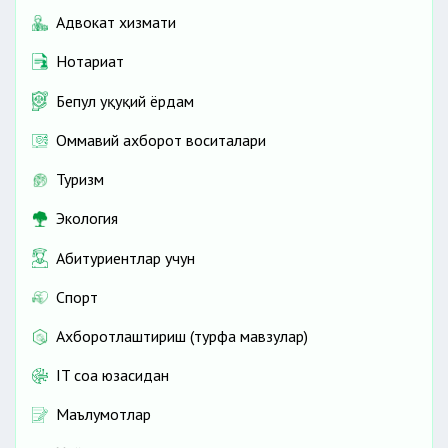
Адвокат хизмати
Нотариат
Бепул ҳуқуқий ёрдам
Оммавий ахборот воситалари
Туризм
Экология
Абитуриентлар учун
Спорт
Ахборотлаштириш (турфа мавзулар)
IT соҳа юзасидан
Маълумотлар