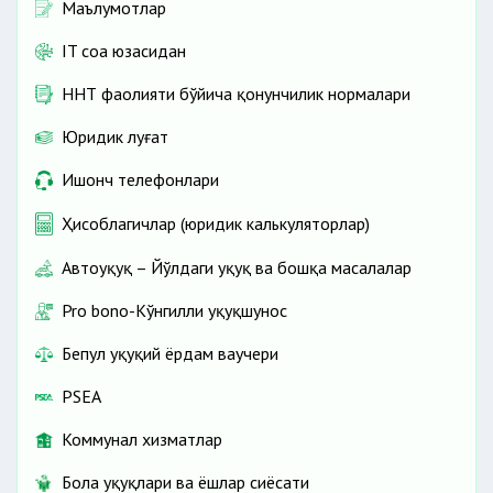
Маълумотлар
IT соҳа юзасидан
ННТ фаолияти бўйича қонунчилик нормалари
Юридик луғат
Ишонч телефонлари
Ҳисоблагичлар (юридик калькуляторлар)
Автоҳуқуқ – Йўлдаги ҳуқуқ ва бошқа масалалар
Pro bono-Кўнгилли ҳуқуқшунос
Бепул ҳуқуқий ёрдам ваучери
PSEA
Коммунал хизматлар
Бола ҳуқуқлари ва ёшлар сиёсати