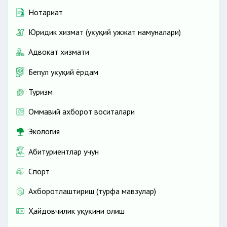
Нотариат
Юридик хизмат (ҳуқуқий ҳужжат намуналари)
Адвокат хизмати
Бепул ҳуқуқий ёрдам
Туризм
Оммавий ахборот воситалари
Экология
Абитуриентлар учун
Спорт
Ахборотлаштириш (турфа мавзулар)
Ҳайдовчилик ҳуқуқини олиш