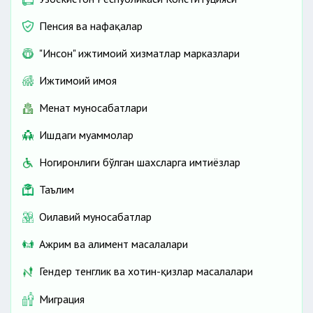
Пенсия ва нафақалар
"Инсон" ижтимоий хизматлар марказлари
Ижтимоий ҳимоя
Меҳнат муносабатлари
Ишдаги муаммолар
Ногиронлиги бўлган шахсларга имтиёзлар
Таълим
Оилавий муносабатлар
Ажрим ва алимент масалалари
Гендер тенглик ва хотин-қизлар масалалари
Миграция