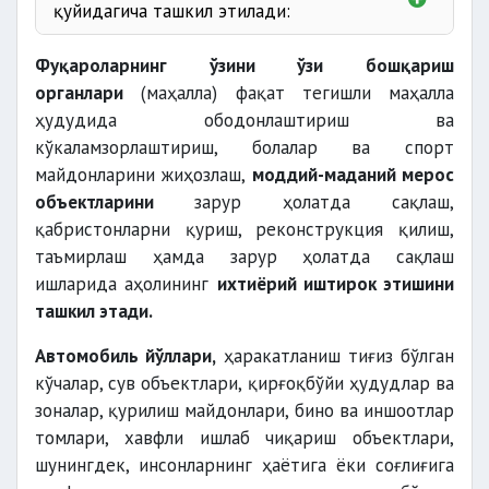
қуйидагича ташкил этилади:
Фуқароларнинг ўзини ўзи бошқариш
органлари
(маҳалла) фақат тегишли маҳалла
ҳудудида ободонлаштириш ва
Вазирлар
кўкаламзорлаштириш, болалар ва спорт
Маҳкамасининг қарори мавжуд бўлганда;
майдонларини жиҳозлаш,
моддий-маданий мерос
объектларини
зарур ҳолатда сақлаш,
қабристонларни қуриш, реконструкция қилиш,
меҳнатни муҳофаза қилиш ва
таъмирлаш ҳамда зарур ҳолатда сақлаш
хавфсизлик нормаларига
ишларида аҳолининг
ихтиёрий иштирок этишини
ташкил этади.
жамоат ишлари,
Автомобиль йўллари,
ҳаракатланиш тиғиз бўлган
кўчалар, сув объектлари, қирғоқбўйи ҳудудлар ва
зоналар, қурилиш майдонлари, бино ва иншоотлар
томлари, хавфли ишлаб чиқариш объектлари,
кўкаламзорлаштириш,
шунингдек, инсонларнинг ҳаётига ёки соғлиғига