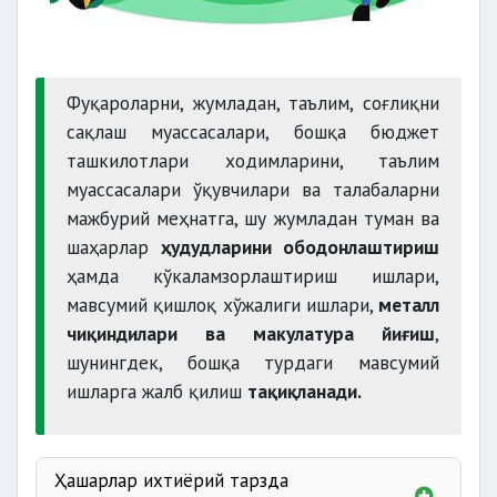
Фуқароларни, жумладан, таълим, соғлиқни
сақлаш муассасалари, бошқа бюджет
ташкилотлари ходимларини, таълим
муассасалари ўқувчилари ва талабаларни
мажбурий меҳнатга, шу жумладан туман ва
шаҳарлар
ҳудудларини ободонлаштириш
ҳамда кўкаламзорлаштириш ишлари,
мавсумий қишлоқ хўжалиги ишлари,
металл
чиқиндилари ва макулатура йиғиш
,
шунингдек, бошқа турдаги мавсумий
ишларга жалб қилиш
тақиқланади.
Ҳашарлар ихтиёрий тарзда