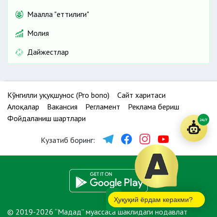
Маҳалла "еттилиги"
Молия
Дайжестлар
Кўнгилли ҳуқуқшунос (Pro bono)
Сайт харитаси
Алоқалар
Вакансия
Регламент
Реклама бериш
Фойдаланиш шартлари
24/7
Кузатиб боринг:
Ҳуқуқий ёрдам керакми?
© 2019-2026 “Мадад” муассаса шаклидаги нодавлат