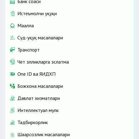
Банк соҳаси
Истеъмолчи ҳуқуқи
Маҳалла
Суд-ҳуқуқ масалалари
Транспорт
Чет элликларга эслатма
One ID ва ЯИДХП
Божхона масалалари
Давлат хизматлари
Интеллектуал мулк
Тадбиркорлик
Шаҳарсозлик масалалари