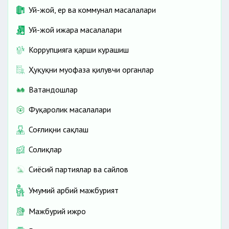
Уй-жой, ер ва коммунал масалалари
Уй-жой ижара масалалари
Коррупцияга қарши курашиш
Ҳуқуқни муҳофаза қилувчи органлар
Ватандошлар
Фуқаролик масалалари
Соғлиқни сақлаш
Солиқлар
Сиёсий партиялар ва сайлов
Умумий ҳарбий мажбурият
Мажбурий ижро