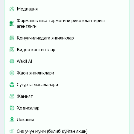
Медиация
Фармацевтика тармоғини ривожлантириш
агентлиги
Қонунчиликдаги янгиликлар
Видео контентлар
Wakil AI
Жаҳон янгиликлари
Cуғурта масалалари
Жамият
Ҳодисалар
Локация
Сиз учун муҳим (билиб қўйган яхши)