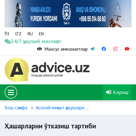
ЎЗ
O‘Z
RU
EN
24/7 ҳуқуқий маслаҳат
Махсус имкониятлар
Кириш
Бош саҳифа
Асосий меҳнат ҳуқуқлари
Ҳашарларни ўткази
Ҳашарларни ўтказиш тартиби