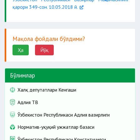
қарори 349-сон. 10.05.2018 й.
Мақола фойдали бўлдими?
Ҳа
Йўқ
Бўлимлар
Халқ депутатлари Кенгаши
Адлия ТВ
Ўзбекистон Республикаси Адлия вазирлиги
Норматив-ҳуқуқий ҳужжатлар базаси
Ўзбекистон Республикаси Конституцияси