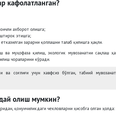
ар кафолатланган?
ончли ахборот олишга;
иштирок этишга;
етказилган зарарни қоплашни талаб қилишга ҳақли.
ш ва муҳофаза қилиш, экологик мувозанатни сақлаш ҳ
илиш чораларини кўради.
 ва соғлиғи учун хавфсиз бўлган, табиий мувозанат
ндай олиш мумкин?
ридан, қонунчиликдаги чекловларни ҳисобга олган ҳолда: