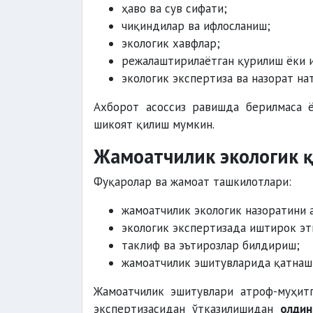
ҳаво ва сув сифати;
чиқиндилар ва ифлосланиш;
экологик хавфлар;
режалаштирилаётган қурилиш ёки 
экологик экспертиза ва назорат н
Ахборот асоссиз равишда берилмаса 
шикоят қилиш мумкин.
Жамоатчилик экологик 
Фуқаролар ва жамоат ташкилотлари:
жамоатчилик экологик назоратини 
экологик экспертизада иштирок эт
таклиф ва эътирозлар билдириш;
жамоатчилик эшитувларида қатнаши
Жамоатчилик эшитувлари атроф-муҳитг
экспертизасидан ўтказилишидан
олдин