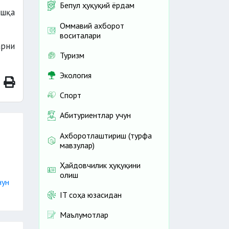
Бепул ҳуқуқий ёрдам
ошқа
Оммавий ахборот
воситалари
арни
Туризм
Экология
Спорт
Абитуриентлар учун
Ахборотлаштириш (турфа
мавзулар)
Ҳайдовчилик ҳуқуқини
олиш
нун
IT соҳа юзасидан
Маълумотлар