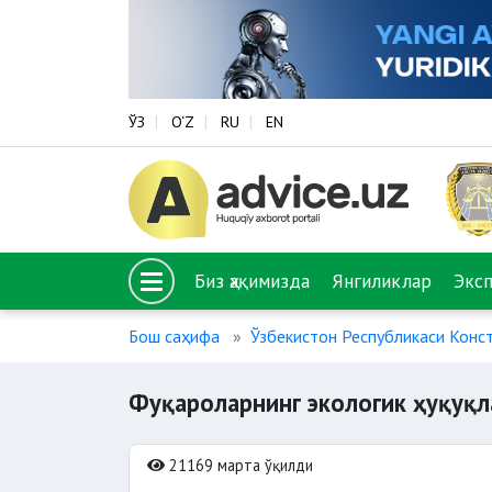
ЎЗ
O‘Z
RU
EN
Биз ҳақимизда
Янгиликлар
Экс
Бош саҳифа
Ўзбекистон Республикаси Конс
Фуқароларнинг экологик ҳуқуқ
21169 марта ўқилди