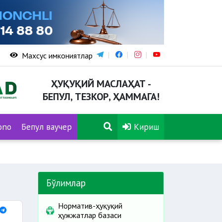
Махсус имкониятлар
ҲУҚУҚИЙ МАСЛАҲАТ -
БЕПУЛ, ТЕЗКОР, ҲАММАГА!
ono
Бепул ваучер
Кириш
Бўлимлар
Норматив-ҳуқуқий
ҳужжатлар базаси