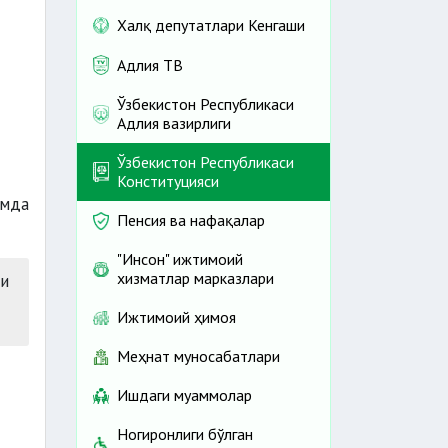
Халқ депутатлари Кенгаши
Адлия ТВ
Ўзбекистон Республикаси
Адлия вазирлиги
Ўзбекистон Республикаси
Конституцияси
амда
Пенсия ва нафақалар
"Инсон" ижтимоий
хизматлар марказлари
и
Ижтимоий ҳимоя
Меҳнат муносабатлари
Ишдаги муаммолар
Ногиронлиги бўлган