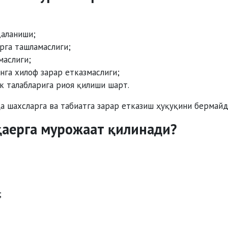
даланиши;
рга ташламаслиги;
маслиги;
нга хилоф зарар етказмаслиги;
к талабларига риоя қилиши шарт.
 шахсларга ва табиатга зарар етказиш ҳуқуқини бермайд
 қаерга мурожаат қилинади?
;