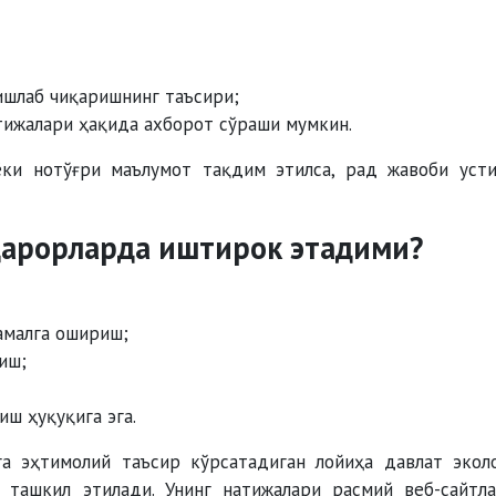
ишлаб чиқаришнинг таъсири;
атижалари ҳақида ахборот сўраши мумкин.
ёки нотўғри маълумот тақдим этилса, рад жавоби уст
қарорларда иштирок этадими?
амалга ошириш;
иш;
ш ҳуқуқига эга.
а эҳтимолий таъсир кўрсатадиган лойиҳа давлат экол
ташкил этилади. Унинг натижалари расмий веб-сайтл