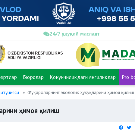
24/7 ҳуқуқий маслаҳат
пертлар
Бюролар
Қонунчиликдаги янгиликлар
Pro b
титуцияси
Фуқароларнинг экологик ҳуқуқларини ҳимоя қилиш
ларини ҳимоя қилиш