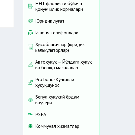
ННТ фаолияти бўйича
қонунчилик нормалари
Юридик луғат
Ишонч телефонлари
Ҳисоблагичлар (юридик
калькуляторлар)
Автоҳуқуқ – Йўлдаги ҳуқуқ
ва бошқа масалалар
Pro bono-Кўнгилли
ҳуқуқшунос
Бепул ҳуқуқий ёрдам
ваучери
PSEA
Коммунал хизматлар