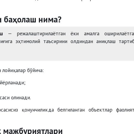
и баҳолаш нима?
ш
— режалаштирилаётган ёки амалга оширилаётга
лиғига эҳтимолий таъсирини олдиндан аниқлаш тартиб
 лойиҳалар бўйича:
йёрланади;
саси олинади.
осасисиз қонунчиликда белгиланган объектлар фаолия
к мажбуриятлари