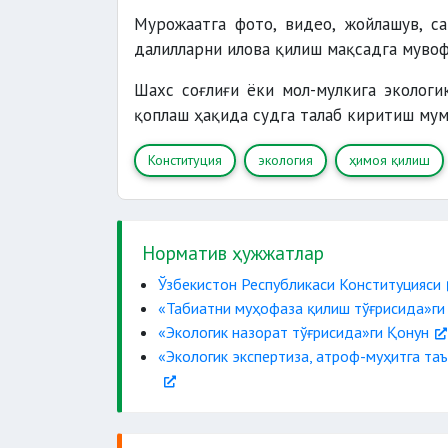
Мурожаатга фото, видео, жойлашув, са
далилларни илова қилиш мақсадга мувоф
Шахс соғлиғи ёки мол-мулкига экологи
қоплаш ҳақида судга талаб киритиш мум
Конституция
экология
ҳимоя қилиш
Норматив ҳужжатлар
Ўзбекистон Республикаси Конституцияси
«Табиатни муҳофаза қилиш тўғрисида»ги
«Экологик назорат тўғрисида»ги Қонун
«Экологик экспертиза, атроф-муҳитга та