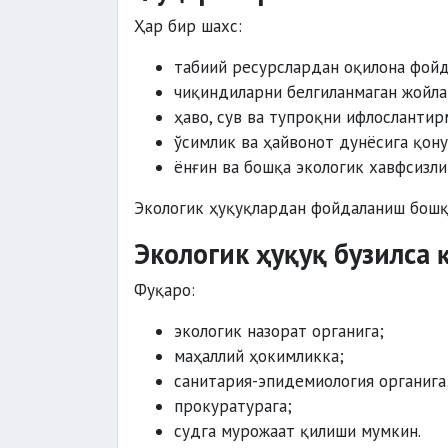
Ҳар бир шахс:
табиий ресурслардан оқилона фой
чиқиндиларни белгиланмаган жойла
ҳаво, сув ва тупроқни ифлослантир
ўсимлик ва ҳайвонот дунёсига қону
ёнғин ва бошқа экологик хавфсизли
Экологик ҳуқуқлардан фойдаланиш бошқа
Экологик ҳуқуқ бузилса
Фуқаро:
экологик назорат органига;
маҳаллий ҳокимликка;
санитария-эпидемиология органига
прокуратурага;
судга мурожаат қилиши мумкин.