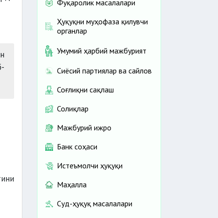
Фуқаролик масалалари
Ҳуқуқни муҳофаза қилувчи
органлар
Умумий ҳарбий мажбурият
н
-
Сиёсий партиялар ва сайлов
Соғлиқни сақлаш
Солиқлар
Мажбурий ижро
Банк соҳаси
Истеъмолчи ҳуқуқи
тини
Маҳалла
Суд-ҳуқуқ масалалари