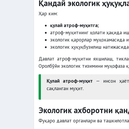
Қандай экологик ҳуқуқл
Ҳар ким:
қулай атроф-муҳитга;
атроф-муҳитнинг ҳолати ҳақида иш
экологик қарорлар муҳокамасида 
экологик ҳуқуқбузилиш натижасида 
Давлат атроф-муҳитни яхшилаш, тикла
Оролбўйи экологик тизимини муҳофаза қ
Қулай атроф-муҳит
— инсон ҳаёти
сақланган муҳит.
Экологик ахборотни қа
Фуқаро давлат органлари ва ташкилотла