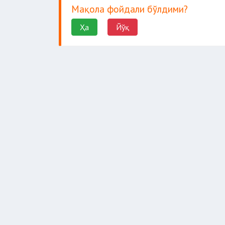
Мақола фойдали бўлдими?
Ҳа
Йўқ