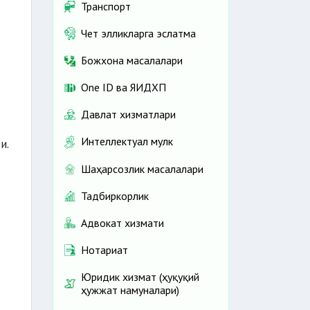
Транспорт
Чет элликларга эслатма
Божхона масалалари
One ID ва ЯИДХП
Давлат хизматлари
Интеллектуал мулк
и.
Шаҳарсозлик масалалари
Тадбиркорлик
Адвокат хизмати
Нотариат
Юридик хизмат (ҳуқуқий
ҳужжат намуналари)