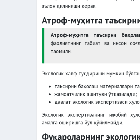
эълон қилиниши керак.
Атроф-муҳитга таъсирн
Атроф-муҳитга таъсирни баҳола
фаолиятнинг табиат ва инсон соғ
таомили.
Экологик хавф туғдириши мумкин бўлган
таъсирни баҳолаш материаллари та
жамоатчилик эшитуви ўтказилади;
давлат экологик экспертизаси хуло
Экологик экспертизанинг ижобий хул
амалга оширишга йўл қўйилмайди.
Фуқароларнинг экологи