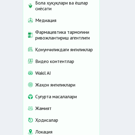
Бола ҳуқуқлари ва ёшлар
сиёсати
Медиация
Фармацевтика тармоғини
ривожлантириш агентлиги
Қонунчиликдаги янгиликлар
Видео контентлар
Wakil AI
Жаҳон янгиликлари
Cуғурта масалалари
Жамият
Ҳодисалар
Локация