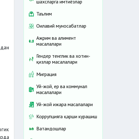
шахсларга имтиёзлар
Таълим
Оилавий муносабатлар
Ажрим ва алимент
масалалари
идан
Гендер тенглик ва хотин-
қизлар масалалари
Миграция
Уй-жой, ер ва коммунал
масалалари
Уй-жой ижара масалалари
Коррупцияга қарши курашиш
Ватандошлар
огик
арда