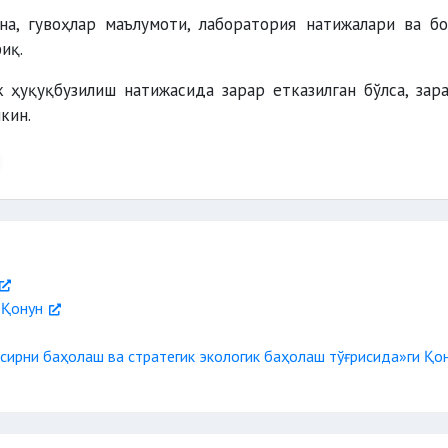
на, гувоҳлар маълумоти, лаборатория натижалари ва б
иқ.
к ҳуқуқбузилиш натижасида зарар етказилган бўлса, зар
кин.
 Қонун
ъсирни баҳолаш ва стратегик экологик баҳолаш тўғрисида»ги Қо