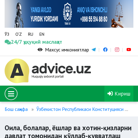
ЎЗ
O‘Z
RU
EN
24/7 ҳуқуқий маслаҳат
Махсус имкониятлар
Кириш
Бош саҳифа
Ўзбекистон Республикаси Конституцияси
Ои
Оила, болалар, ёшлар ва хотин-қизларни
давлат томонидан қўллаб-қувватлаш