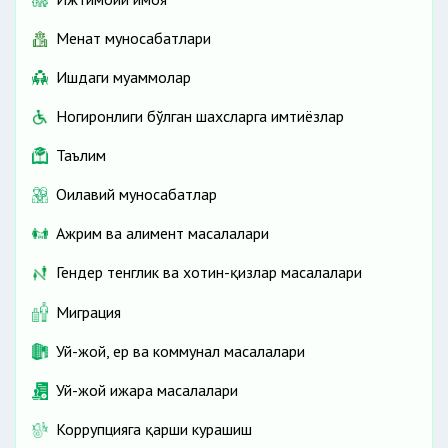
Меҳнат муносабатлари
Ишдаги муаммолар
Ногиронлиги бўлган шахсларга имтиёзлар
Таълим
Оилавий муносабатлар
Ажрим ва алимент масалалари
Гендер тенглик ва хотин-қизлар масалалари
Миграция
Уй-жой, ер ва коммунал масалалари
Уй-жой ижара масалалари
Коррупцияга қарши курашиш