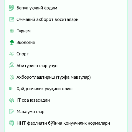
Бепул ҳуқуқий ёрдам
Оммавий ахборот воситалари
Туризм
Экология
Спорт
Абитуриентлар учун
Ахборотлаштириш (турфа мавзулар)
Ҳайдовчилик ҳуқуқини олиш
IT соҳа юзасидан
Маълумотлар
ННТ фаолияти бўйича қонунчилик нормалари