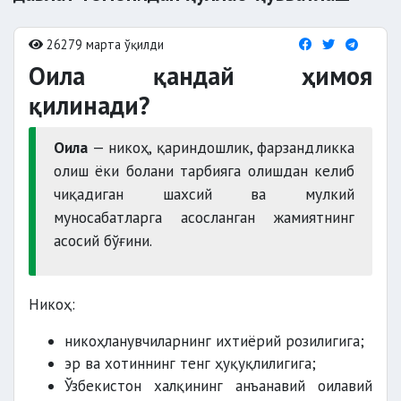
26279 марта ўқилди
Оила қандай ҳимоя
қилинади?
Оила
— никоҳ, қариндошлик, фарзандликка
олиш ёки болани тарбияга олишдан келиб
чиқадиган шахсий ва мулкий
муносабатларга асосланган жамиятнинг
асосий бўғини.
Никоҳ:
никоҳланувчиларнинг ихтиёрий розилигига;
эр ва хотиннинг тенг ҳуқуқлилигига;
Ўзбекистон халқининг анъанавий оилавий