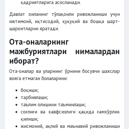
қадриятларига асосланади.
Давлат оиланинг тўлақонли ривожланиши учун
ижтимоий, иқтисодий, ҳуқуқий ва бошқа шарт-
шароитларни яратади.
Ота-оналарнинг
мажбуриятлари нималардан
иборат?
Ота-оналар ва уларнинг ўрнини босувчи шахслар
вояга етмаган болаларини:
боқиши;
тарбиялаши;
таълим олишини таъминлаши;
соғлиғи ва хавфсизлиги ҳақида ғамхўрлик
қилиши;
жисмоний, ақлий ва маънавий ривожланиши