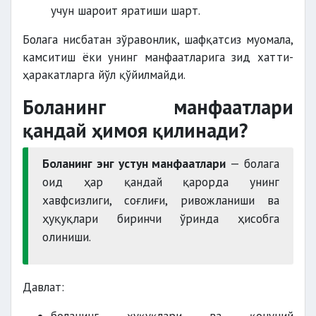
учун шароит яратиши шарт.
Болага нисбатан зўравонлик, шафқатсиз муомала,
камситиш ёки унинг манфаатларига зид хатти-
ҳаракатларга йўл қўйилмайди.
Боланинг манфаатлари
қандай ҳимоя қилинади?
Боланинг энг устун манфаатлари
— болага
оид ҳар қандай қарорда унинг
хавфсизлиги, соғлиғи, ривожланиши ва
ҳуқуқлари биринчи ўринда ҳисобга
олиниши.
Давлат: