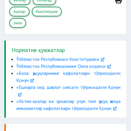
аёллар
болалар
ёшлар
Конституция
оила
Норматив ҳужжатлар
Ўзбекистон Республикаси Конституцияси
Ўзбекистон Республикасининг Оила кодекси
«Бола ҳуқуқларининг кафолатлари тўғрисида»ги
Қонун
«Ёшларга оид давлат сиёсати тўғрисида»ги Қонун
«Хотин-қизлар ва эркаклар учун тенг ҳуқуқ ҳамда
имкониятлар кафолатлари тўғрисида»ги Қонун