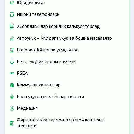
Юридик луғат
Ишонч телефонлари
Ҳисоблагичлар (юридик калькуляторлар)
Автоҳуқуқ – Йўлдаги ҳуқуқ ва бошқа масалалар
Pro bono-Кўнгилли ҳуқуқшунос
Бепул ҳуқуқий ёрдам ваучери
PSEA
Коммунал хизматлар
Бола ҳуқуқлари ва ёшлар сиёсати
Медиация
Фармацевтика тармоғини ривожлантириш
агентлиги