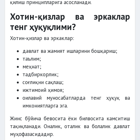
қилиш принципларига асосланади.
Хотин-қизлар ва эркаклар
тенг ҳуқуқлими?
Хотин-қизлар ва эркаклар:
давлат ва жамият ишларини бошқариш;
таълим;
меҳнат;
тадбиркорлик;
соғлиқни сақлаш;
ижтимоий ҳимоя;
оилавий муносабатларда тенг ҳуқуқ ва
имкониятларга эга.
Жинс бўйича бевосита ёки билвосита камситиш
тақиқланади. Оналик, оталик ва болалик давлат
муҳофазасидадир.