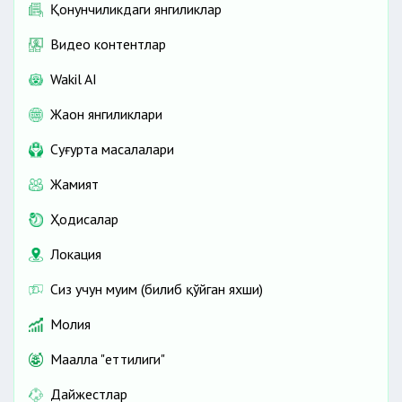
Қонунчиликдаги янгиликлар
Видео контентлар
Wakil AI
Жаҳон янгиликлари
Cуғурта масалалари
Жамият
Ҳодисалар
Локация
Сиз учун муҳим (билиб қўйган яхши)
Молия
Маҳалла "еттилиги"
Дайжестлар