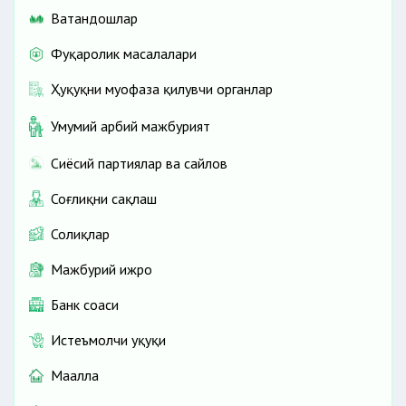
Ватандошлар
Фуқаролик масалалари
Ҳуқуқни муҳофаза қилувчи органлар
Умумий ҳарбий мажбурият
Сиёсий партиялар ва сайлов
Соғлиқни сақлаш
Солиқлар
Мажбурий ижро
Банк соҳаси
Истеъмолчи ҳуқуқи
Маҳалла