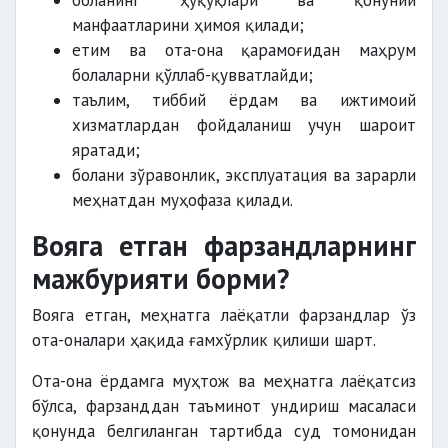
боланинг ҳуқуқлари ва қонуний
манфаатларини ҳимоя қилади;
етим ва ота-она қарамоғидан маҳрум
болаларни қўллаб-қувватлайди;
таълим, тиббий ёрдам ва ижтимоий
хизматлардан фойдаланиш учун шароит
яратади;
болани зўравонлик, эксплуатация ва зарарли
меҳнатдан муҳофаза қилади.
Вояга етган фарзандларнинг
мажбурияти борми?
Вояга етган, меҳнатга лаёқатли фарзандлар ўз
ота-оналари ҳақида ғамхўрлик қилиши шарт.
Ота-она ёрдамга муҳтож ва меҳнатга лаёқатсиз
бўлса, фарзанддан таъминот ундириш масаласи
қонунда белгиланган тартибда суд томонидан