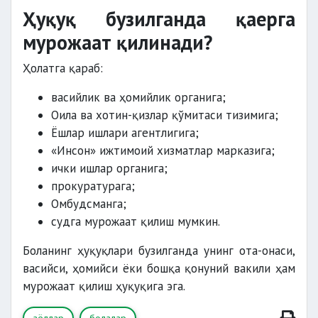
Ҳуқуқ бузилганда қаерга
мурожаат қилинади?
Ҳолатга қараб:
васийлик ва ҳомийлик органига;
Оила ва хотин-қизлар қўмитаси тизимига;
Ёшлар ишлари агентлигига;
«Инсон» ижтимоий хизматлар марказига;
ички ишлар органига;
прокуратурага;
Омбудсманга;
судга мурожаат қилиш мумкин.
Боланинг ҳуқуқлари бузилганда унинг ота-онаси,
васийси, ҳомийси ёки бошқа қонуний вакили ҳам
мурожаат қилиш ҳуқуқига эга.