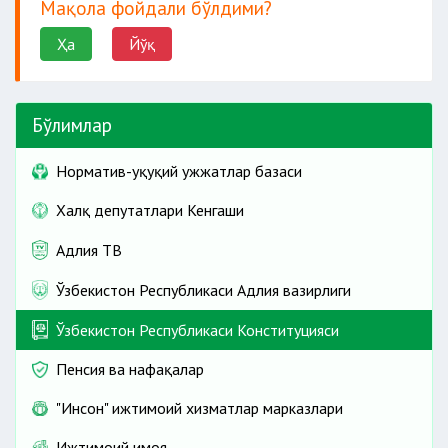
Мақола фойдали бўлдими?
Ҳа
Йўқ
Бўлимлар
Норматив-ҳуқуқий ҳужжатлар базаси
Халқ депутатлари Кенгаши
Адлия ТВ
Ўзбекистон Республикаси Адлия вазирлиги
Ўзбекистон Республикаси Конституцияси
Пенсия ва нафақалар
"Инсон" ижтимоий хизматлар марказлари
Ижтимоий ҳимоя