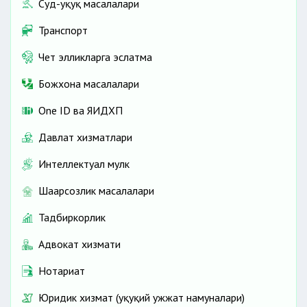
Суд-ҳуқуқ масалалари
Транспорт
Чет элликларга эслатма
Божхона масалалари
One ID ва ЯИДХП
Давлат хизматлари
Интеллектуал мулк
Шаҳарсозлик масалалари
Тадбиркорлик
Адвокат хизмати
Нотариат
Юридик хизмат (ҳуқуқий ҳужжат намуналари)