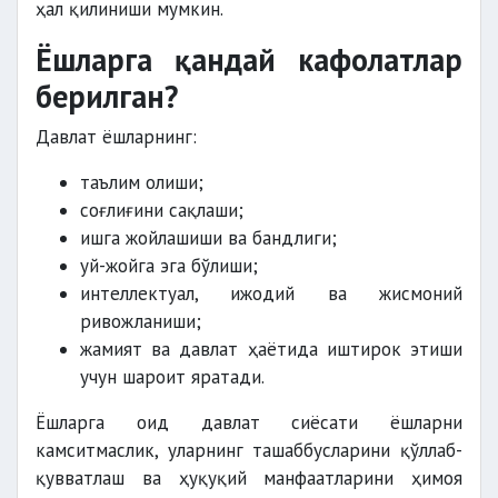
ҳал қилиниши мумкин.
Ёшларга қандай кафолатлар
берилган?
Давлат ёшларнинг:
таълим олиши;
соғлиғини сақлаши;
ишга жойлашиши ва бандлиги;
уй-жойга эга бўлиши;
интеллектуал, ижодий ва жисмоний
ривожланиши;
жамият ва давлат ҳаётида иштирок этиши
учун шароит яратади.
Ёшларга оид давлат сиёсати ёшларни
камситмаслик, уларнинг ташаббусларини қўллаб-
қувватлаш ва ҳуқуқий манфаатларини ҳимоя